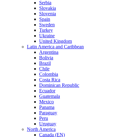
Serbia
Slovakia
Slovenia
Spain
Sweden
Turkey
Ukraine
United Kingdom
Latin America and Caribbean
Argentina
Bolivia
Brazil
Chile
Colombia
Costa Rica
Dominican Republic
Ecuador
Guatemala
Mexico
Panama
Paraguay
Peru
Uruguay
North America
Canada (EN)