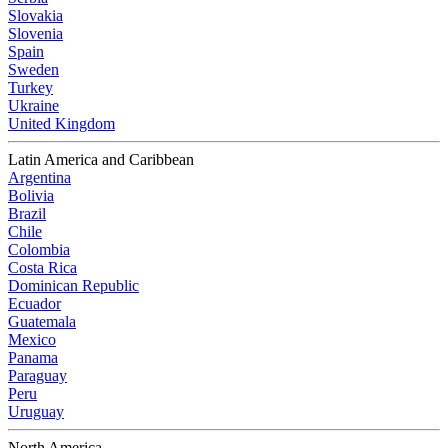
Slovakia
Slovenia
Spain
Sweden
Turkey
Ukraine
United Kingdom
Latin America and Caribbean
Argentina
Bolivia
Brazil
Chile
Colombia
Costa Rica
Dominican Republic
Ecuador
Guatemala
Mexico
Panama
Paraguay
Peru
Uruguay
North America