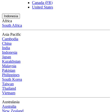
Canada (FR)
United States
Indonesia
Africa
South Africa
Asia Pacific
Cambodia
China
India
Indonesia
Japan
Kazakhstan
Malaysia
Pakistan
Philippines
South Korea
Taiwan
Thailand
Vietnam
Australasia
Australia
New Zealand