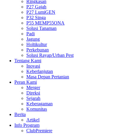
Ringkasan
P27 Gajah
P27 LumiGEN
P32 Singa
P55 MEMP55ONA
Solusi Tanaman
Padi
Jagung
Holtikultur
Perkebunan
Solusi Rayap/Urban Pest
Tentang Kami
Inovasi
Keberlanjutan
Masa Depan Pertanian
Peran Kami
Merger
Direksi
Sejarah
Keberagaman
Komunitas
Berita
Artikel
Info Program
ClubPremiere