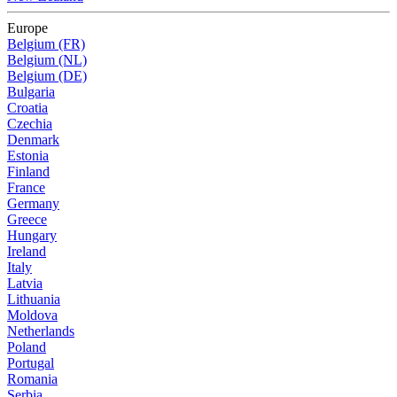
Europe
Belgium (FR)
Belgium (NL)
Belgium (DE)
Bulgaria
Croatia
Czechia
Denmark
Estonia
Finland
France
Germany
Greece
Hungary
Ireland
Italy
Latvia
Lithuania
Moldova
Netherlands
Poland
Portugal
Romania
Serbia