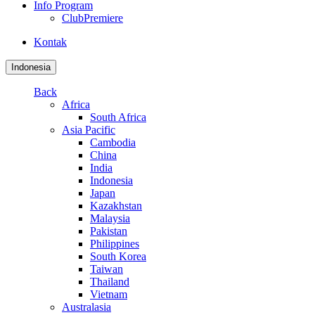
Info Program
ClubPremiere
Kontak
Indonesia
Back
Africa
South Africa
Asia Pacific
Cambodia
China
India
Indonesia
Japan
Kazakhstan
Malaysia
Pakistan
Philippines
South Korea
Taiwan
Thailand
Vietnam
Australasia