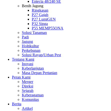
Entecta 48/240 SE
Benih Jagung
Ringkasan
P27 Gajah
P27 LumiGEN
P32 Singa
P55 MEMP55ONA
Solusi Tanaman
Padi
Jagung
Holtikultur
Perkebunan
Solusi Rayap/Urban Pest
Tentang Kami
Inovasi
Keberlanjutan
Masa Depan Pertanian
Peran Kami
Merger
Direksi
Sejarah
Keberagaman
Komunitas
Berita
Artikel