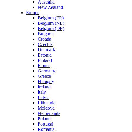
Australia
New Zealand
Europe
Belgium (FR)
Belgium (NL)
Belgium (DE)
Bulgaria
Croatia
Czechia
Denmark
Estonia
Finland
France
Germany
Greece
Hungary
Ireland
Italy
Latvia
Lithuania
Moldova
Netherlands
Poland
Portugal
Romania