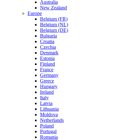
Australia
New Zealand
Europe
Belgium (FR)
Belgium (NL)
Belgium (DE)
Bulgaria
Croatia
Czechia
Denmark
Estonia
Finland
France
Germany
Greece
Hungary
Ireland
Italy
Latvia
Lithuania
Moldova
Netherlands
Poland
Portugal
Romania