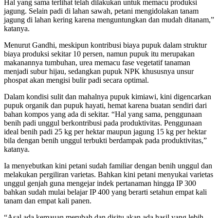
Hal yang sama terlihat telah dilakukan untuk memacu produksi
jagung. Selain padi di lahan sawah, petani mengidolakan tanam
jagung di lahan kering karena menguntungkan dan mudah ditanam,”
katanya.
Menurut Gandhi, meskipun kontribusi biaya pupuk dalam struktur
biaya produksi sekitar 10 persen, namun pupuk itu merupakan
makanannya tumbuhan, urea memacu fase vegetatif tanaman
menjadi subur hijau, sedangkan pupuk NPK khususnya unsur
phospat akan mengisi bulir padi secara optimal.
Dalam kondisi sulit dan mahalnya pupuk kimiawi, kini digencarkan
pupuk organik dan pupuk hayati, hemat karena buatan sendiri dari
bahan kompos yang ada di sekitar. “Hal yang sama, penggunaan
benih padi unggul berkontribusi pada produktivitas. Penggunaan
ideal benih padi 25 kg per hektar maupun jagung 15 kg per hektar
bila dengan benih unggul terbukti berdampak pada produktivitas,”
katanya.
Ia menyebutkan kini petani sudah familiar dengan benih unggul dan
melakukan pergiliran varietas. Bahkan kini petani menyukai varietas
unggul genjah guna mengejar indek pertanaman hingga IP 300
bahkan sudah mulai belajar IP 400 yang berarti setahun empat kali
tanam dan empat kali panen.
“Asal ada kemauan merubah dan disitu akan ada hasil yang lebih