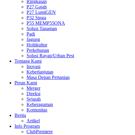
Ringkasan
P27 Gajah
P27 LumiGEN
P32 Singa
P55 MEMP55ONA
Solusi Tanaman
Padi
Jagung
Holtikultur
Perkebunan
Solusi Rayap/Urban Pest
Tentang Kami
Inovasi
Keberlanjutan
Masa Depan Pertanian
Peran Kami
Merger
Direksi
Sejarah
Keberagaman
Komunitas
Berita
Artikel
Info Program
ClubPremiere