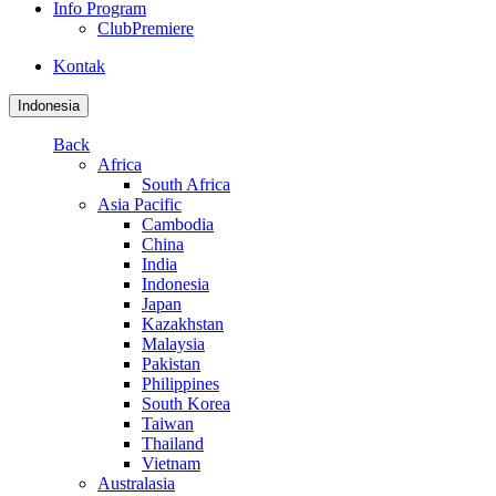
Info Program
ClubPremiere
Kontak
Indonesia
Back
Africa
South Africa
Asia Pacific
Cambodia
China
India
Indonesia
Japan
Kazakhstan
Malaysia
Pakistan
Philippines
South Korea
Taiwan
Thailand
Vietnam
Australasia