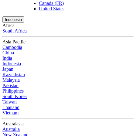
Canada (FR)
United States
Indonesia
Africa
South Africa
Asia Pacific
Cambodia
China
India
Indonesia
Japan
Kazakhstan
Malaysia
Pakistan
Philippines
South Korea
Taiwan
Thailand
Vietnam
Australasia
Australia
New Zealand