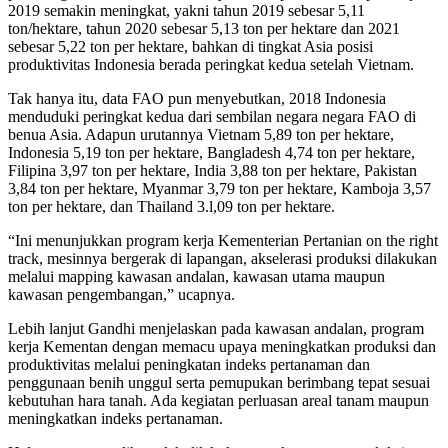
2019 semakin meningkat, yakni tahun 2019 sebesar 5,11
ton/hektare, tahun 2020 sebesar 5,13 ton per hektare dan 2021
sebesar 5,22 ton per hektare, bahkan di tingkat Asia posisi
produktivitas Indonesia berada peringkat kedua setelah Vietnam.
Tak hanya itu, data FAO pun menyebutkan, 2018 Indonesia
menduduki peringkat kedua dari sembilan negara negara FAO di
benua Asia. Adapun urutannya Vietnam 5,89 ton per hektare,
Indonesia 5,19 ton per hektare, Bangladesh 4,74 ton per hektare,
Filipina 3,97 ton per hektare, India 3,88 ton per hektare, Pakistan
3,84 ton per hektare, Myanmar 3,79 ton per hektare, Kamboja 3,57
ton per hektare, dan Thailand 3.l,09 ton per hektare.
“Ini menunjukkan program kerja Kementerian Pertanian on the right
track, mesinnya bergerak di lapangan, akselerasi produksi dilakukan
melalui mapping kawasan andalan, kawasan utama maupun
kawasan pengembangan,” ucapnya.
Lebih lanjut Gandhi menjelaskan pada kawasan andalan, program
kerja Kementan dengan memacu upaya meningkatkan produksi dan
produktivitas melalui peningkatan indeks pertanaman dan
penggunaan benih unggul serta pemupukan berimbang tepat sesuai
kebutuhan hara tanah. Ada kegiatan perluasan areal tanam maupun
meningkatkan indeks pertanaman.