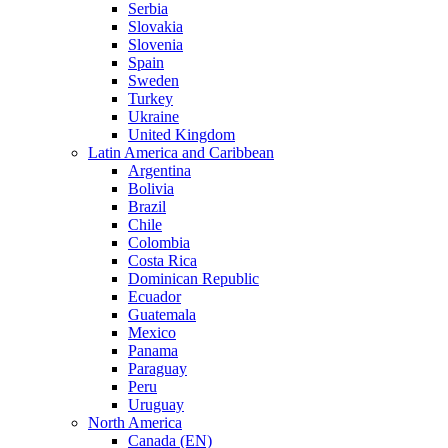
Serbia
Slovakia
Slovenia
Spain
Sweden
Turkey
Ukraine
United Kingdom
Latin America and Caribbean
Argentina
Bolivia
Brazil
Chile
Colombia
Costa Rica
Dominican Republic
Ecuador
Guatemala
Mexico
Panama
Paraguay
Peru
Uruguay
North America
Canada (EN)