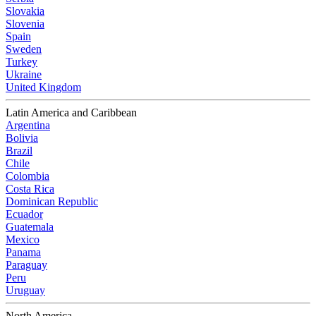
Slovakia
Slovenia
Spain
Sweden
Turkey
Ukraine
United Kingdom
Latin America and Caribbean
Argentina
Bolivia
Brazil
Chile
Colombia
Costa Rica
Dominican Republic
Ecuador
Guatemala
Mexico
Panama
Paraguay
Peru
Uruguay
North America