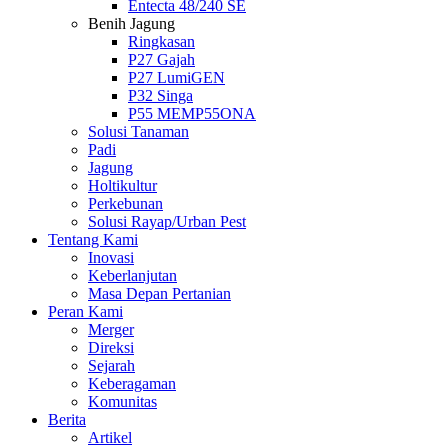
Entecta 48/240 SE
Benih Jagung
Ringkasan
P27 Gajah
P27 LumiGEN
P32 Singa
P55 MEMP55ONA
Solusi Tanaman
Padi
Jagung
Holtikultur
Perkebunan
Solusi Rayap/Urban Pest
Tentang Kami
Inovasi
Keberlanjutan
Masa Depan Pertanian
Peran Kami
Merger
Direksi
Sejarah
Keberagaman
Komunitas
Berita
Artikel