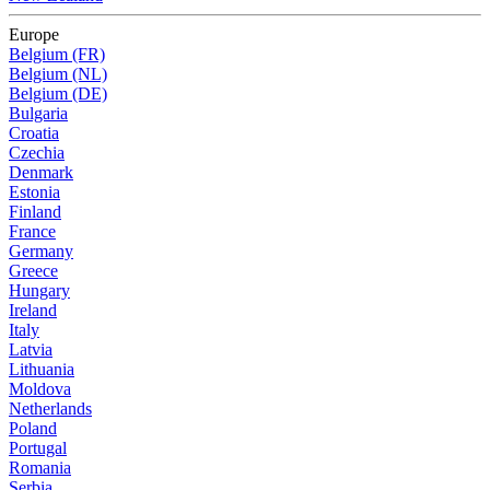
Europe
Belgium (FR)
Belgium (NL)
Belgium (DE)
Bulgaria
Croatia
Czechia
Denmark
Estonia
Finland
France
Germany
Greece
Hungary
Ireland
Italy
Latvia
Lithuania
Moldova
Netherlands
Poland
Portugal
Romania
Serbia