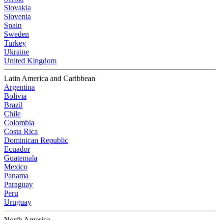
Slovakia
Slovenia
Spain
Sweden
Turkey
Ukraine
United Kingdom
Latin America and Caribbean
Argentina
Bolivia
Brazil
Chile
Colombia
Costa Rica
Dominican Republic
Ecuador
Guatemala
Mexico
Panama
Paraguay
Peru
Uruguay
North America