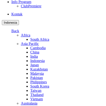
Info Program
ClubPremiere
Kontak
Indonesia
Back
Africa
South Africa
Asia Pacific
Cambodia
China
India
Indonesia
Japan
Kazakhstan
Malaysia
Pakistan
Philippines
South Korea
Taiwan
Thailand
Vietnam
Australasia