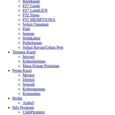
Ringkasan
P27 Gajah
P27 LumiGEN
P32 Singa
P55 MEMP55ONA
Solusi Tanaman
Padi
Jagung
Holtikultur
Perkebunan
Solusi Rayap/Urban Pest
Tentang Kami
Inovasi
Keberlanjutan
Masa Depan Pertanian
Peran Kami
Merger
Direksi
Sejarah
Keberagaman
Komunitas
Berita
Artikel
Info Program
ClubPremiere