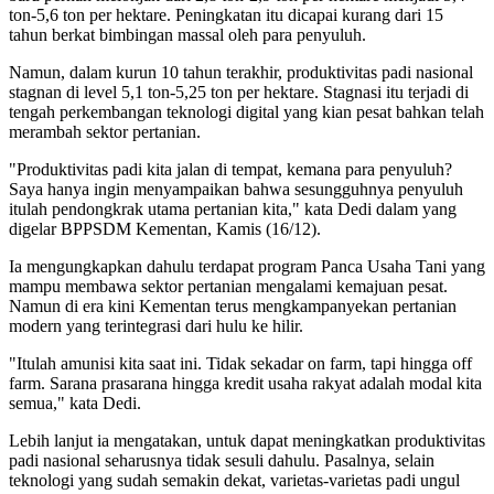
ton-5,6 ton per hektare. Peningkatan itu dicapai kurang dari 15
tahun berkat bimbingan massal oleh para penyuluh.
Namun, dalam kurun 10 tahun terakhir, produktivitas padi nasional
stagnan di level 5,1 ton-5,25 ton per hektare. Stagnasi itu terjadi di
tengah perkembangan teknologi digital yang kian pesat bahkan telah
merambah sektor pertanian.
"Produktivitas padi kita jalan di tempat, kemana para penyuluh?
Saya hanya ingin menyampaikan bahwa sesungguhnya penyuluh
itulah pendongkrak utama pertanian kita," kata Dedi dalam yang
digelar BPPSDM Kementan, Kamis (16/12).
Ia mengungkapkan dahulu terdapat program Panca Usaha Tani yang
mampu membawa sektor pertanian mengalami kemajuan pesat.
Namun di era kini Kementan terus mengkampanyekan pertanian
modern yang terintegrasi dari hulu ke hilir.
"Itulah amunisi kita saat ini. Tidak sekadar on farm, tapi hingga off
farm. Sarana prasarana hingga kredit usaha rakyat adalah modal kita
semua," kata Dedi.
Lebih lanjut ia mengatakan, untuk dapat meningkatkan produktivitas
padi nasional seharusnya tidak sesuli dahulu. Pasalnya, selain
teknologi yang sudah semakin dekat, varietas-varietas padi ungul