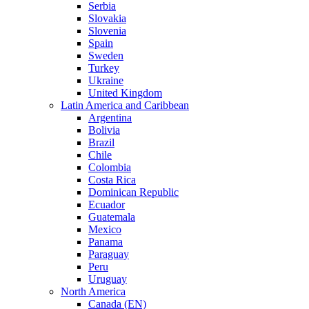
Serbia
Slovakia
Slovenia
Spain
Sweden
Turkey
Ukraine
United Kingdom
Latin America and Caribbean
Argentina
Bolivia
Brazil
Chile
Colombia
Costa Rica
Dominican Republic
Ecuador
Guatemala
Mexico
Panama
Paraguay
Peru
Uruguay
North America
Canada (EN)