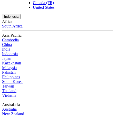
Canada (FR)
United States
Indonesia
Africa
South Africa
Asia Pacific
Cambodia
China
India
Indonesia
Japan
Kazakhstan
Malaysia
Pakistan
Philippines
South Korea
Taiwan
Thailand
Vietnam
Australasia
Australia
New Zealand