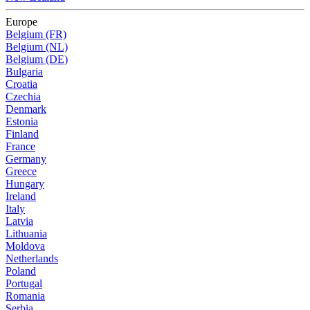
Europe
Belgium (FR)
Belgium (NL)
Belgium (DE)
Bulgaria
Croatia
Czechia
Denmark
Estonia
Finland
France
Germany
Greece
Hungary
Ireland
Italy
Latvia
Lithuania
Moldova
Netherlands
Poland
Portugal
Romania
Serbia