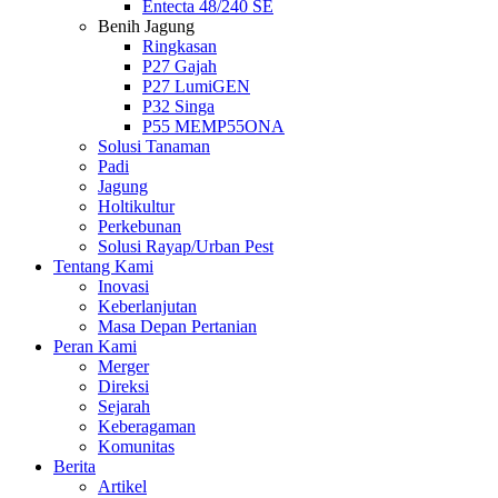
Entecta 48/240 SE
Benih Jagung
Ringkasan
P27 Gajah
P27 LumiGEN
P32 Singa
P55 MEMP55ONA
Solusi Tanaman
Padi
Jagung
Holtikultur
Perkebunan
Solusi Rayap/Urban Pest
Tentang Kami
Inovasi
Keberlanjutan
Masa Depan Pertanian
Peran Kami
Merger
Direksi
Sejarah
Keberagaman
Komunitas
Berita
Artikel