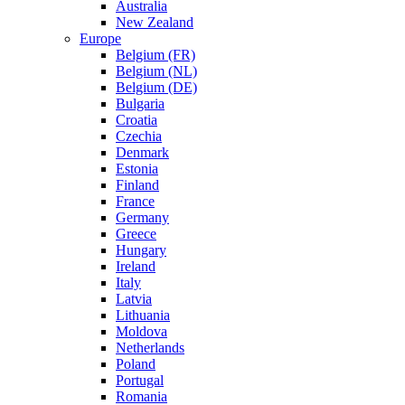
Australia
New Zealand
Europe
Belgium (FR)
Belgium (NL)
Belgium (DE)
Bulgaria
Croatia
Czechia
Denmark
Estonia
Finland
France
Germany
Greece
Hungary
Ireland
Italy
Latvia
Lithuania
Moldova
Netherlands
Poland
Portugal
Romania