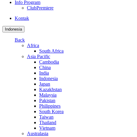
Info Program
ClubPremiere
Kontak
Indonesia
Back
Africa
South Africa
Asia Pacific
Cambodia
China
India
Indonesia
Japan
Kazakhstan
Malaysia
Pakistan
Philippines
South Korea
Taiwan
Thailand
Vietnam
Australasia