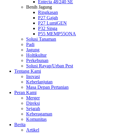
Entecta 48/240 SE
Benih Jagung
Ringkasan
P27 Gajah
P27 LumiGEN
P32 Singa
P55 MEMP55ONA
Solusi Tanaman
Padi
Jagung
Holtikultur
Perkebunan
Solusi Rayap/Urban Pest
Tentang Kami
Inovasi
Keberlanjutan
Masa Depan Pertanian
Peran Kami
Merger
Direksi
Sejarah
Keberagaman
Komunitas
Berita
Artikel