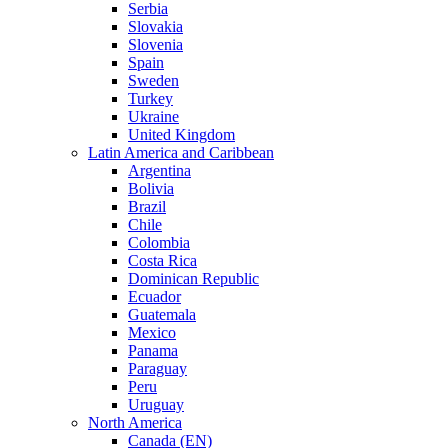
Serbia
Slovakia
Slovenia
Spain
Sweden
Turkey
Ukraine
United Kingdom
Latin America and Caribbean
Argentina
Bolivia
Brazil
Chile
Colombia
Costa Rica
Dominican Republic
Ecuador
Guatemala
Mexico
Panama
Paraguay
Peru
Uruguay
North America
Canada (EN)