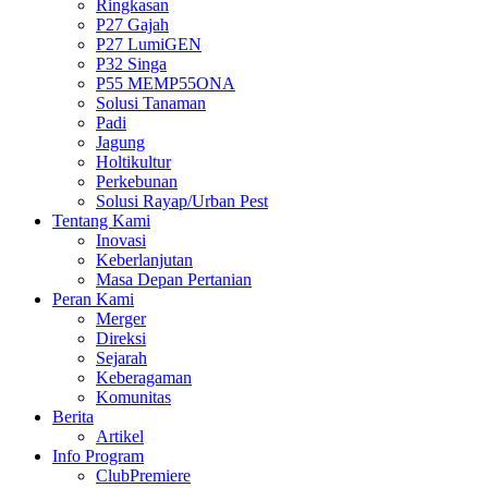
Ringkasan
P27 Gajah
P27 LumiGEN
P32 Singa
P55 MEMP55ONA
Solusi Tanaman
Padi
Jagung
Holtikultur
Perkebunan
Solusi Rayap/Urban Pest
Tentang Kami
Inovasi
Keberlanjutan
Masa Depan Pertanian
Peran Kami
Merger
Direksi
Sejarah
Keberagaman
Komunitas
Berita
Artikel
Info Program
ClubPremiere