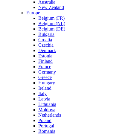
Australia
New Zealand
Europe
Belgium (FR)
Belgium (NL)
Belgium (DE)
Bulgaria
Croatia
Czechia
Denmark
Estonia
Finland
France
Germany
Greece
Hungary
Ireland
Italy
Latvia
Lithuania
Moldova
Netherlands
Poland
Portugal
Romania