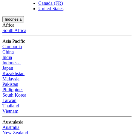
Canada (FR)
United States
Indonesia
Africa
South Africa
Asia Pacific
Cambodia
China
India
Indonesia
Japan
Kazakhstan
Malaysia
Pakistan
Philippines
South Korea
Taiwan
Thailand
Vietnam
Australasia
Australia
New Zealand