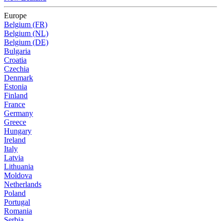
Europe
Belgium (FR)
Belgium (NL)
Belgium (DE)
Bulgaria
Croatia
Czechia
Denmark
Estonia
Finland
France
Germany
Greece
Hungary
Ireland
Italy
Latvia
Lithuania
Moldova
Netherlands
Poland
Portugal
Romania
Serbia