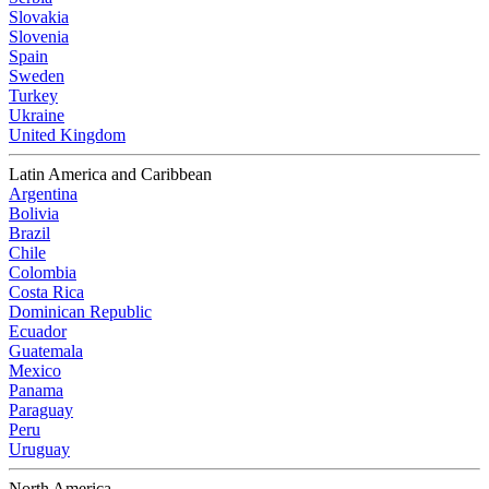
Slovakia
Slovenia
Spain
Sweden
Turkey
Ukraine
United Kingdom
Latin America and Caribbean
Argentina
Bolivia
Brazil
Chile
Colombia
Costa Rica
Dominican Republic
Ecuador
Guatemala
Mexico
Panama
Paraguay
Peru
Uruguay
North America