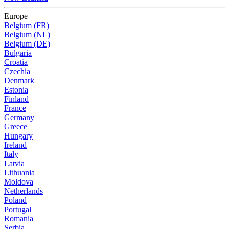
Europe
Belgium (FR)
Belgium (NL)
Belgium (DE)
Bulgaria
Croatia
Czechia
Denmark
Estonia
Finland
France
Germany
Greece
Hungary
Ireland
Italy
Latvia
Lithuania
Moldova
Netherlands
Poland
Portugal
Romania
Serbia