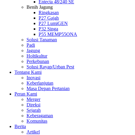
Entecta 48/240 SE
Benih Jagung
Ringkasan
P27 Gajah
P27 LumiGEN
P32 Singa
P55 MEMP55ONA
Solusi Tanaman
Padi
Jagung
Holtikultur
Perkebunan
Solusi Rayap/Urban Pest
Tentang Kami
Inovasi
Keberlanjutan
Masa Depan Pertanian
Peran Kami
Merger
Direksi
Sejarah
Keberagaman
Komunitas
Berita
Artikel