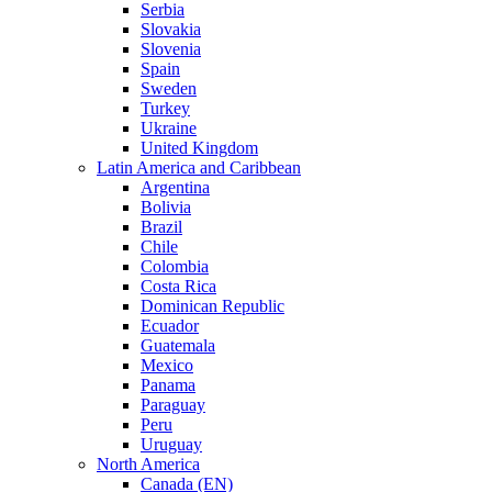
Serbia
Slovakia
Slovenia
Spain
Sweden
Turkey
Ukraine
United Kingdom
Latin America and Caribbean
Argentina
Bolivia
Brazil
Chile
Colombia
Costa Rica
Dominican Republic
Ecuador
Guatemala
Mexico
Panama
Paraguay
Peru
Uruguay
North America
Canada (EN)