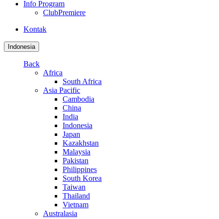
Info Program
ClubPremiere
Kontak
Indonesia
Back
Africa
South Africa
Asia Pacific
Cambodia
China
India
Indonesia
Japan
Kazakhstan
Malaysia
Pakistan
Philippines
South Korea
Taiwan
Thailand
Vietnam
Australasia