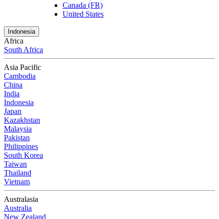
Canada (FR)
United States
Indonesia
Africa
South Africa
Asia Pacific
Cambodia
China
India
Indonesia
Japan
Kazakhstan
Malaysia
Pakistan
Philippines
South Korea
Taiwan
Thailand
Vietnam
Australasia
Australia
New Zealand