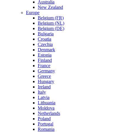
Australia
New Zealand
Europe
Belgium (FR)
Belgium (NL)
Belgium (DE)
Bulgaria
Croatia
Czechia
Denmark
Estonia
Finland
France
Germany
Greece
Hungary
Ireland
Italy
Latvia
Lithuania
Moldova
Netherlands
Poland
Portugal
Romania