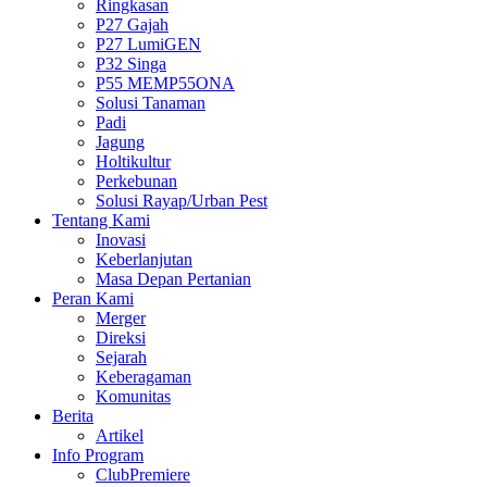
Ringkasan
P27 Gajah
P27 LumiGEN
P32 Singa
P55 MEMP55ONA
Solusi Tanaman
Padi
Jagung
Holtikultur
Perkebunan
Solusi Rayap/Urban Pest
Tentang Kami
Inovasi
Keberlanjutan
Masa Depan Pertanian
Peran Kami
Merger
Direksi
Sejarah
Keberagaman
Komunitas
Berita
Artikel
Info Program
ClubPremiere