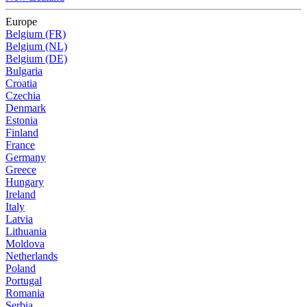
Europe
Belgium (FR)
Belgium (NL)
Belgium (DE)
Bulgaria
Croatia
Czechia
Denmark
Estonia
Finland
France
Germany
Greece
Hungary
Ireland
Italy
Latvia
Lithuania
Moldova
Netherlands
Poland
Portugal
Romania
Serbia