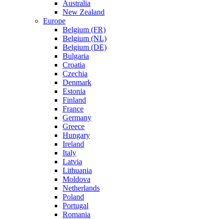
Australia
New Zealand
Europe
Belgium (FR)
Belgium (NL)
Belgium (DE)
Bulgaria
Croatia
Czechia
Denmark
Estonia
Finland
France
Germany
Greece
Hungary
Ireland
Italy
Latvia
Lithuania
Moldova
Netherlands
Poland
Portugal
Romania