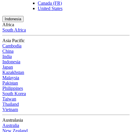
Canada (FR)
United States
Indonesia
Africa
South Africa
Asia Pacific
Cambodia
China
India
Indonesia
Japan
Kazakhstan
Malaysia
Pakistan
Philippines
South Korea
Taiwan
Thailand
Vietnam
Australasia
Australia
New Zealand