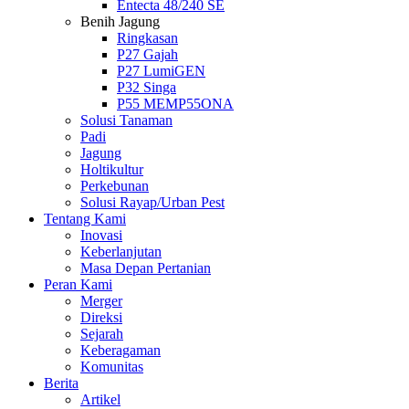
Entecta 48/240 SE
Benih Jagung
Ringkasan
P27 Gajah
P27 LumiGEN
P32 Singa
P55 MEMP55ONA
Solusi Tanaman
Padi
Jagung
Holtikultur
Perkebunan
Solusi Rayap/Urban Pest
Tentang Kami
Inovasi
Keberlanjutan
Masa Depan Pertanian
Peran Kami
Merger
Direksi
Sejarah
Keberagaman
Komunitas
Berita
Artikel