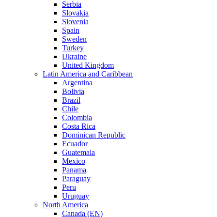
Serbia
Slovakia
Slovenia
Spain
Sweden
Turkey
Ukraine
United Kingdom
Latin America and Caribbean
Argentina
Bolivia
Brazil
Chile
Colombia
Costa Rica
Dominican Republic
Ecuador
Guatemala
Mexico
Panama
Paraguay
Peru
Uruguay
North America
Canada (EN)