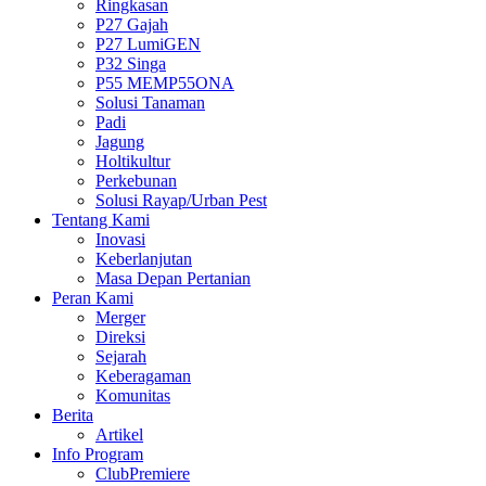
Ringkasan
P27 Gajah
P27 LumiGEN
P32 Singa
P55 MEMP55ONA
Solusi Tanaman
Padi
Jagung
Holtikultur
Perkebunan
Solusi Rayap/Urban Pest
Tentang Kami
Inovasi
Keberlanjutan
Masa Depan Pertanian
Peran Kami
Merger
Direksi
Sejarah
Keberagaman
Komunitas
Berita
Artikel
Info Program
ClubPremiere