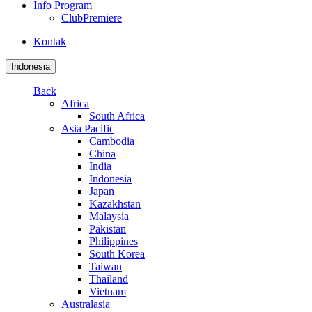
Info Program
ClubPremiere
Kontak
Indonesia
Back
Africa
South Africa
Asia Pacific
Cambodia
China
India
Indonesia
Japan
Kazakhstan
Malaysia
Pakistan
Philippines
South Korea
Taiwan
Thailand
Vietnam
Australasia