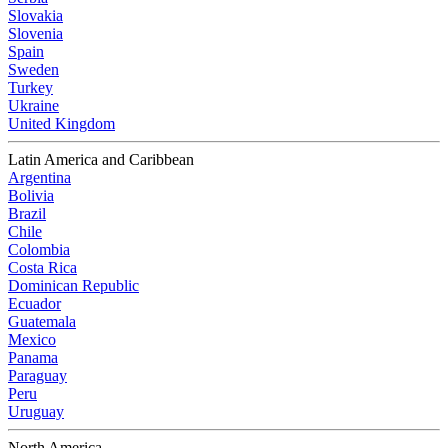
Slovakia
Slovenia
Spain
Sweden
Turkey
Ukraine
United Kingdom
Latin America and Caribbean
Argentina
Bolivia
Brazil
Chile
Colombia
Costa Rica
Dominican Republic
Ecuador
Guatemala
Mexico
Panama
Paraguay
Peru
Uruguay
North America