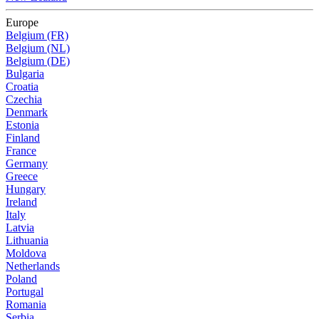
Europe
Belgium (FR)
Belgium (NL)
Belgium (DE)
Bulgaria
Croatia
Czechia
Denmark
Estonia
Finland
France
Germany
Greece
Hungary
Ireland
Italy
Latvia
Lithuania
Moldova
Netherlands
Poland
Portugal
Romania
Serbia