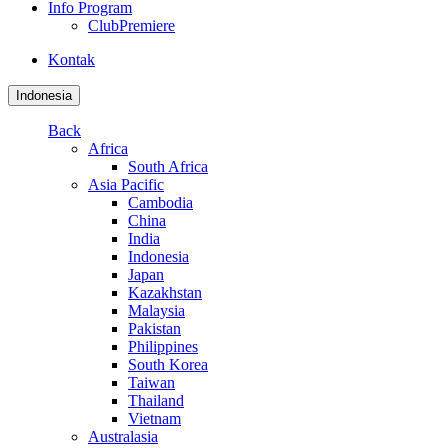
Info Program
ClubPremiere
Kontak
Indonesia
Back
Africa
South Africa
Asia Pacific
Cambodia
China
India
Indonesia
Japan
Kazakhstan
Malaysia
Pakistan
Philippines
South Korea
Taiwan
Thailand
Vietnam
Australasia