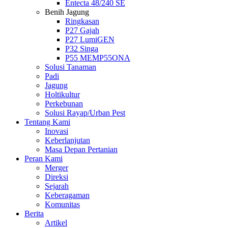
Entecta 48/240 SE
Benih Jagung
Ringkasan
P27 Gajah
P27 LumiGEN
P32 Singa
P55 MEMP55ONA
Solusi Tanaman
Padi
Jagung
Holtikultur
Perkebunan
Solusi Rayap/Urban Pest
Tentang Kami
Inovasi
Keberlanjutan
Masa Depan Pertanian
Peran Kami
Merger
Direksi
Sejarah
Keberagaman
Komunitas
Berita
Artikel