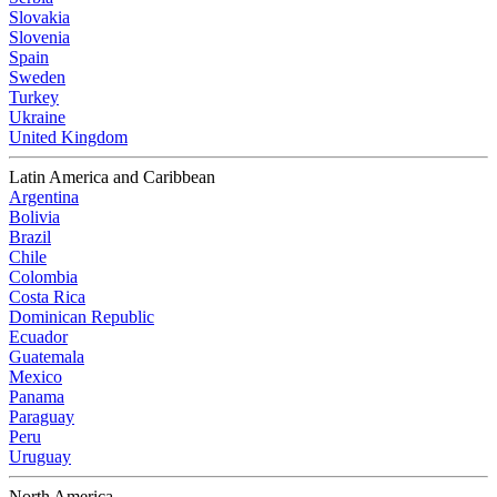
Slovakia
Slovenia
Spain
Sweden
Turkey
Ukraine
United Kingdom
Latin America and Caribbean
Argentina
Bolivia
Brazil
Chile
Colombia
Costa Rica
Dominican Republic
Ecuador
Guatemala
Mexico
Panama
Paraguay
Peru
Uruguay
North America