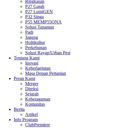
Ringkasan
P27 Gajah
P27 LumiGEN
P32 Singa
P55 MEMP55ONA
Solusi Tanaman
Padi
Jagung
Holtikultur
Perkebunan
Solusi Rayap/Urban Pest
Tentang Kami
Inovasi
Keberlanjutan
Masa Depan Pertanian
Peran Kami
Merger
Direksi
Sejarah
Keberagaman
Komunitas
Berita
Artikel
Info Program
ClubPremiere