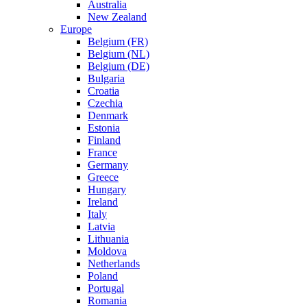
Australia
New Zealand
Europe
Belgium (FR)
Belgium (NL)
Belgium (DE)
Bulgaria
Croatia
Czechia
Denmark
Estonia
Finland
France
Germany
Greece
Hungary
Ireland
Italy
Latvia
Lithuania
Moldova
Netherlands
Poland
Portugal
Romania