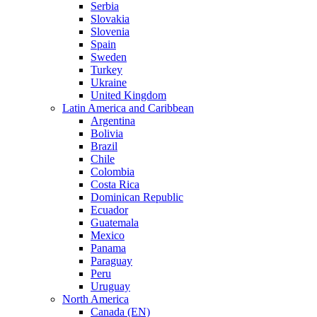
Serbia
Slovakia
Slovenia
Spain
Sweden
Turkey
Ukraine
United Kingdom
Latin America and Caribbean
Argentina
Bolivia
Brazil
Chile
Colombia
Costa Rica
Dominican Republic
Ecuador
Guatemala
Mexico
Panama
Paraguay
Peru
Uruguay
North America
Canada (EN)