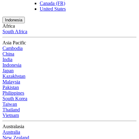
Canada (FR)
United States
Indonesia
Africa
South Africa
Asia Pacific
Cambodia
China
India
Indonesia
Japan
Kazakhstan
Malaysia
Pakistan
Philippines
South Korea
Taiwan
Thailand
Vietnam
Australasia
Australia
New Zealand