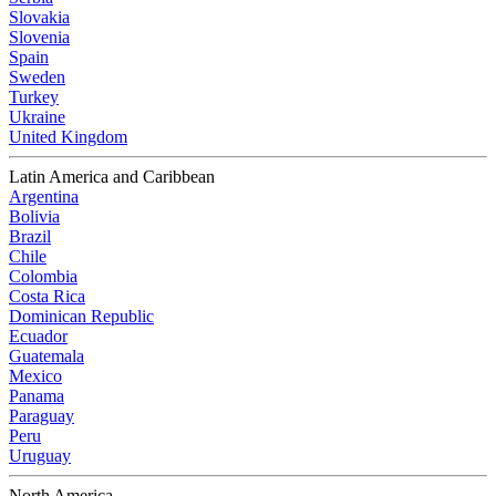
Slovakia
Slovenia
Spain
Sweden
Turkey
Ukraine
United Kingdom
Latin America and Caribbean
Argentina
Bolivia
Brazil
Chile
Colombia
Costa Rica
Dominican Republic
Ecuador
Guatemala
Mexico
Panama
Paraguay
Peru
Uruguay
North America