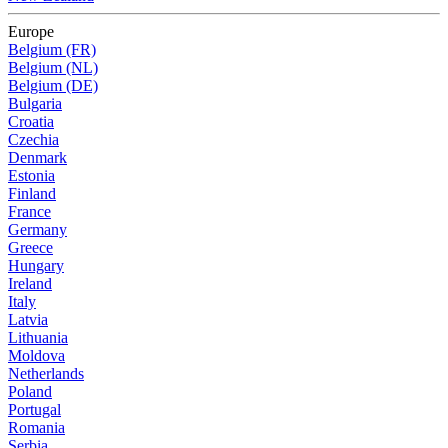
Europe
Belgium (FR)
Belgium (NL)
Belgium (DE)
Bulgaria
Croatia
Czechia
Denmark
Estonia
Finland
France
Germany
Greece
Hungary
Ireland
Italy
Latvia
Lithuania
Moldova
Netherlands
Poland
Portugal
Romania
Serbia