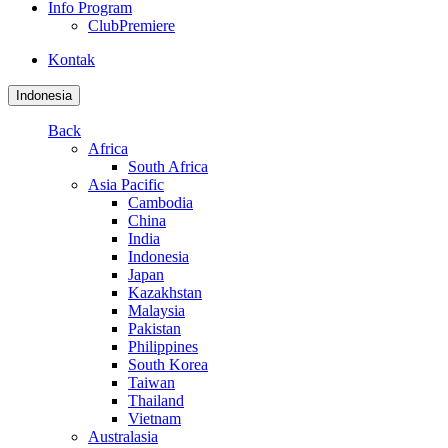
Info Program
ClubPremiere
Kontak
Indonesia
Back
Africa
South Africa
Asia Pacific
Cambodia
China
India
Indonesia
Japan
Kazakhstan
Malaysia
Pakistan
Philippines
South Korea
Taiwan
Thailand
Vietnam
Australasia