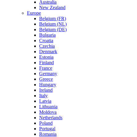
Australia
New Zealand
Europe
Belgium (FR)
Belgium (NL)
Belgium (DE)
Bulgaria
Croatia
Czechia
Denmark
Estonia
Finland
France
Germany
Greece
Hungary
Ireland
Italy
Latvia
Lithuania
Moldova
Netherlands
Poland
Portugal
Romania