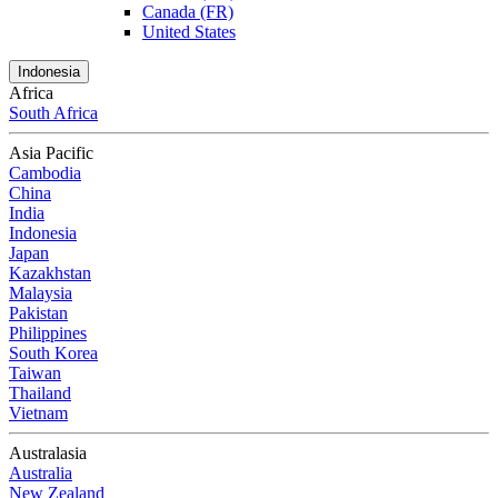
Canada (FR)
United States
Indonesia
Africa
South Africa
Asia Pacific
Cambodia
China
India
Indonesia
Japan
Kazakhstan
Malaysia
Pakistan
Philippines
South Korea
Taiwan
Thailand
Vietnam
Australasia
Australia
New Zealand