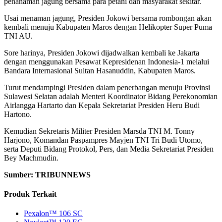
penanaman jagung bersama para petani dan masyarakat sekitar.
Usai menaman jagung, Presiden Jokowi bersama rombongan akan
kembali menuju Kabupaten Maros dengan Helikopter Super Puma
TNI AU.
Sore harinya, Presiden Jokowi dijadwalkan kembali ke Jakarta
dengan menggunakan Pesawat Kepresidenan Indonesia-1 melalui
Bandara Internasional Sultan Hasanuddin, Kabupaten Maros.
Turut mendampingi Presiden dalam penerbangan menuju Provinsi
Sulawesi Selatan adalah Menteri Koordinator Bidang Perekonomian
Airlangga Hartarto dan Kepala Sekretariat Presiden Heru Budi
Hartono.
Kemudian Sekretaris Militer Presiden Marsda TNI M. Tonny
Harjono, Komandan Paspampres Mayjen TNI Tri Budi Utomo,
serta Deputi Bidang Protokol, Pers, dan Media Sekretariat Presiden
Bey Machmudin.
Sumber: TRIBUNNEWS
Produk Terkait
Pexalon™ 106 SC