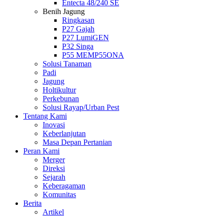
Entecta 48/240 SE
Benih Jagung
Ringkasan
P27 Gajah
P27 LumiGEN
P32 Singa
P55 MEMP55ONA
Solusi Tanaman
Padi
Jagung
Holtikultur
Perkebunan
Solusi Rayap/Urban Pest
Tentang Kami
Inovasi
Keberlanjutan
Masa Depan Pertanian
Peran Kami
Merger
Direksi
Sejarah
Keberagaman
Komunitas
Berita
Artikel