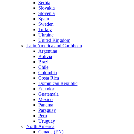
Serbia
Slovakia
Slovenia
Spain
Sweden
Turkey
Ukraine
United Kingdom
Latin America and Caribbean
Argentina
Bolivia
Brazil
Chile
Colombia
Costa Rica
Dominican Republic
Ecuador
Guatemala
Mexico
Panama
Paraguay
Peru
Uruguay
North America
Canada (EN)