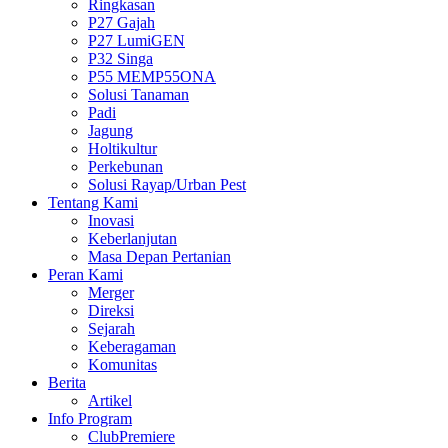
Ringkasan
P27 Gajah
P27 LumiGEN
P32 Singa
P55 MEMP55ONA
Solusi Tanaman
Padi
Jagung
Holtikultur
Perkebunan
Solusi Rayap/Urban Pest
Tentang Kami
Inovasi
Keberlanjutan
Masa Depan Pertanian
Peran Kami
Merger
Direksi
Sejarah
Keberagaman
Komunitas
Berita
Artikel
Info Program
ClubPremiere