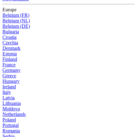
Europe
Belgium (FR)
Belgium (NL)
Belgium (DE)
Bulgaria
Croatia
Czechia
Denmark
Estonia
Finland
France
Germany
Greece
Hungary
Ireland
Italy
Latvia
Lithuania
Moldova
Netherlands
Poland
Portugal
Romania
Serbia