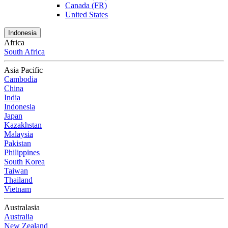
Canada (FR)
United States
Indonesia
Africa
South Africa
Asia Pacific
Cambodia
China
India
Indonesia
Japan
Kazakhstan
Malaysia
Pakistan
Philippines
South Korea
Taiwan
Thailand
Vietnam
Australasia
Australia
New Zealand