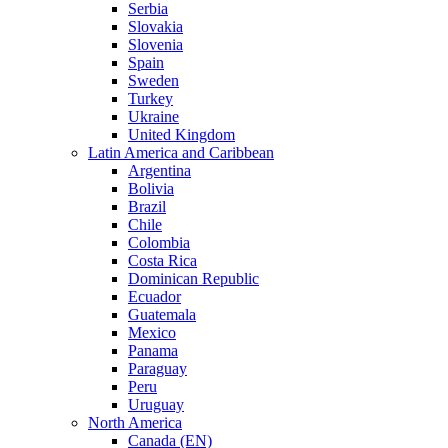
Serbia
Slovakia
Slovenia
Spain
Sweden
Turkey
Ukraine
United Kingdom
Latin America and Caribbean
Argentina
Bolivia
Brazil
Chile
Colombia
Costa Rica
Dominican Republic
Ecuador
Guatemala
Mexico
Panama
Paraguay
Peru
Uruguay
North America
Canada (EN)