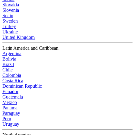
Slovakia
Slovenia
Spain
Sweden
Turkey
Ukraine
United Kingdom
Latin America and Caribbean
Argentina
Bolivia
Brazil
Chile
Colombia
Costa Rica
Dominican Republic
Ecuador
Guatemala
Mexico
Panama
Paraguay
Peru
Uruguay
North America