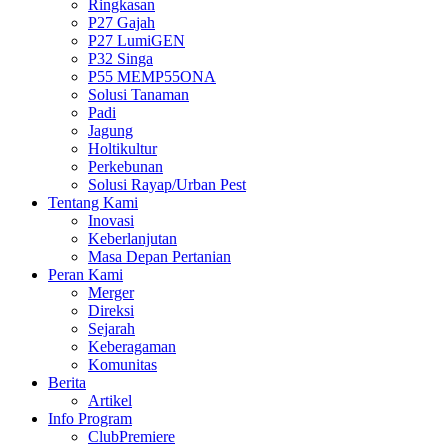
Ringkasan
P27 Gajah
P27 LumiGEN
P32 Singa
P55 MEMP55ONA
Solusi Tanaman
Padi
Jagung
Holtikultur
Perkebunan
Solusi Rayap/Urban Pest
Tentang Kami
Inovasi
Keberlanjutan
Masa Depan Pertanian
Peran Kami
Merger
Direksi
Sejarah
Keberagaman
Komunitas
Berita
Artikel
Info Program
ClubPremiere