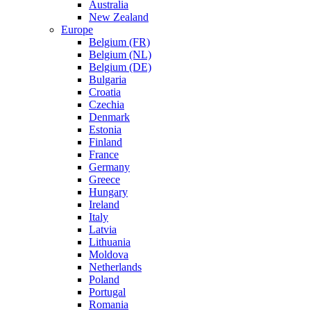
Australia
New Zealand
Europe
Belgium (FR)
Belgium (NL)
Belgium (DE)
Bulgaria
Croatia
Czechia
Denmark
Estonia
Finland
France
Germany
Greece
Hungary
Ireland
Italy
Latvia
Lithuania
Moldova
Netherlands
Poland
Portugal
Romania