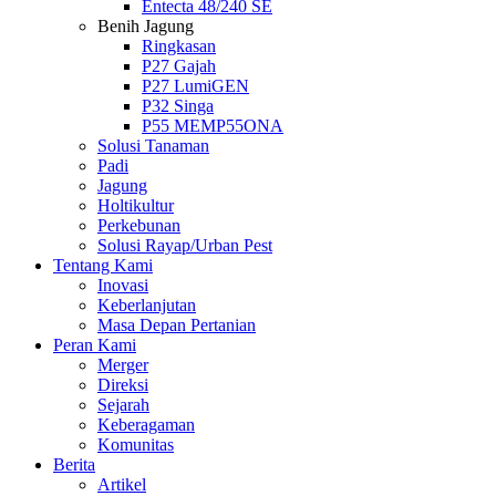
Entecta 48/240 SE
Benih Jagung
Ringkasan
P27 Gajah
P27 LumiGEN
P32 Singa
P55 MEMP55ONA
Solusi Tanaman
Padi
Jagung
Holtikultur
Perkebunan
Solusi Rayap/Urban Pest
Tentang Kami
Inovasi
Keberlanjutan
Masa Depan Pertanian
Peran Kami
Merger
Direksi
Sejarah
Keberagaman
Komunitas
Berita
Artikel