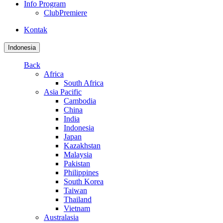
Info Program
ClubPremiere
Kontak
Indonesia
Back
Africa
South Africa
Asia Pacific
Cambodia
China
India
Indonesia
Japan
Kazakhstan
Malaysia
Pakistan
Philippines
South Korea
Taiwan
Thailand
Vietnam
Australasia