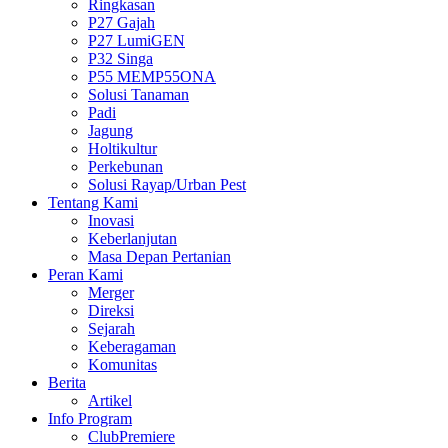
Ringkasan
P27 Gajah
P27 LumiGEN
P32 Singa
P55 MEMP55ONA
Solusi Tanaman
Padi
Jagung
Holtikultur
Perkebunan
Solusi Rayap/Urban Pest
Tentang Kami
Inovasi
Keberlanjutan
Masa Depan Pertanian
Peran Kami
Merger
Direksi
Sejarah
Keberagaman
Komunitas
Berita
Artikel
Info Program
ClubPremiere