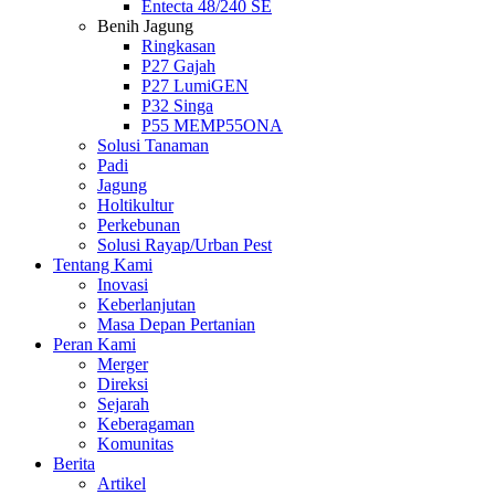
Entecta 48/240 SE
Benih Jagung
Ringkasan
P27 Gajah
P27 LumiGEN
P32 Singa
P55 MEMP55ONA
Solusi Tanaman
Padi
Jagung
Holtikultur
Perkebunan
Solusi Rayap/Urban Pest
Tentang Kami
Inovasi
Keberlanjutan
Masa Depan Pertanian
Peran Kami
Merger
Direksi
Sejarah
Keberagaman
Komunitas
Berita
Artikel