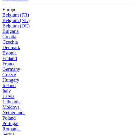
Europe
Belgium (FR)
Belgium (NL)
Belgium (DE)
Bulgaria
Croatia
Czechia
Denmark
Estonia
Finland
France
Germany
Greece
Hungary
Ireland
Italy
Latvia
Lithuania
Moldova
Netherlands
Poland
Portugal
Romania
Serbia