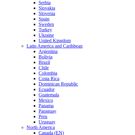
Serbia
Slovakia
Slovenia
Spain
Sweden
Turkey
Ukraine
United Kingdom
Latin America and Caribbean
Argentina
Bolivia
Brazil
Chile
Colombia
Costa Rica
Dominican Republic
Ecuador
Guatemala
Mexico
Panama
Paraguay
Peru
Uruguay
North America
Canada (EN)