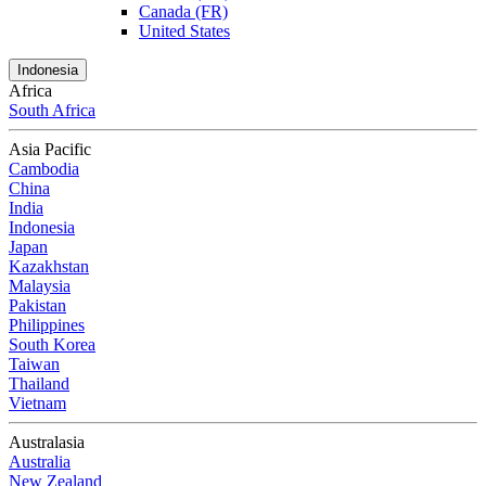
Canada (FR)
United States
Indonesia
Africa
South Africa
Asia Pacific
Cambodia
China
India
Indonesia
Japan
Kazakhstan
Malaysia
Pakistan
Philippines
South Korea
Taiwan
Thailand
Vietnam
Australasia
Australia
New Zealand