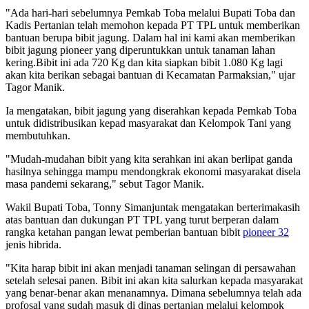
"Ada hari-hari sebelumnya Pemkab Toba melalui Bupati Toba dan
Kadis Pertanian telah memohon kepada PT TPL untuk memberikan
bantuan berupa bibit jagung. Dalam hal ini kami akan memberikan
bibit jagung pioneer yang diperuntukkan untuk tanaman lahan
kering.Bibit ini ada 720 Kg dan kita siapkan bibit 1.080 Kg lagi
akan kita berikan sebagai bantuan di Kecamatan Parmaksian," ujar
Tagor Manik.
Ia mengatakan, bibit jagung yang diserahkan kepada Pemkab Toba
untuk didistribusikan kepad masyarakat dan Kelompok Tani yang
membutuhkan.
"Mudah-mudahan bibit yang kita serahkan ini akan berlipat ganda
hasilnya sehingga mampu mendongkrak ekonomi masyarakat disela
masa pandemi sekarang," sebut Tagor Manik.
Wakil Bupati Toba, Tonny Simanjuntak mengatakan berterimakasih
atas bantuan dan dukungan PT TPL yang turut berperan dalam
rangka ketahan pangan lewat pemberian bantuan bibit
pioneer 32
jenis hibrida.
"Kita harap bibit ini akan menjadi tanaman selingan di persawahan
setelah selesai panen. Bibit ini akan kita salurkan kepada masyarakat
yang benar-benar akan menanamnya. Dimana sebelumnya telah ada
profosal yang sudah masuk di dinas pertanian melalui kelompok