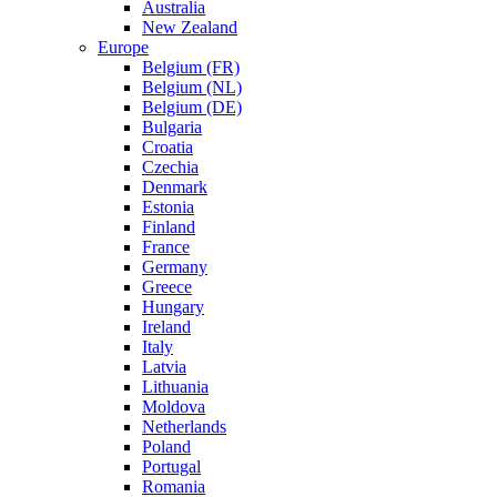
Australia
New Zealand
Europe
Belgium (FR)
Belgium (NL)
Belgium (DE)
Bulgaria
Croatia
Czechia
Denmark
Estonia
Finland
France
Germany
Greece
Hungary
Ireland
Italy
Latvia
Lithuania
Moldova
Netherlands
Poland
Portugal
Romania