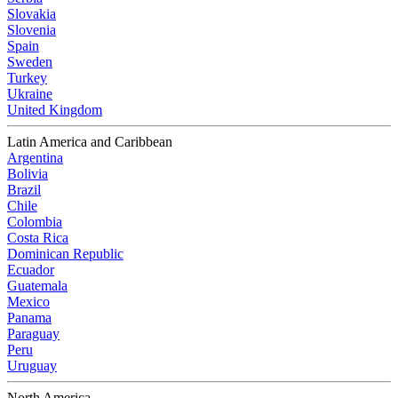
Slovakia
Slovenia
Spain
Sweden
Turkey
Ukraine
United Kingdom
Latin America and Caribbean
Argentina
Bolivia
Brazil
Chile
Colombia
Costa Rica
Dominican Republic
Ecuador
Guatemala
Mexico
Panama
Paraguay
Peru
Uruguay
North America