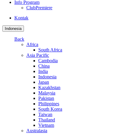
Info Program
ClubPremiere
Kontak
Indonesia
Back
Africa
South Africa
Asia Pacific
Cambodia
China
India
Indonesia
Japan
Kazakhstan
Malaysia
Pakistan
Philippines
South Korea
Taiwan
Thailand
Vietnam
Australasia