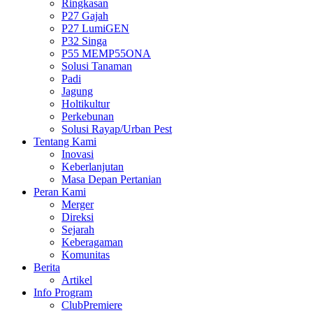
Ringkasan
P27 Gajah
P27 LumiGEN
P32 Singa
P55 MEMP55ONA
Solusi Tanaman
Padi
Jagung
Holtikultur
Perkebunan
Solusi Rayap/Urban Pest
Tentang Kami
Inovasi
Keberlanjutan
Masa Depan Pertanian
Peran Kami
Merger
Direksi
Sejarah
Keberagaman
Komunitas
Berita
Artikel
Info Program
ClubPremiere