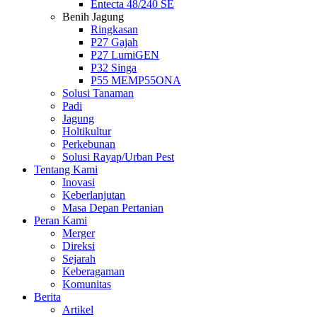
Entecta 48/240 SE
Benih Jagung
Ringkasan
P27 Gajah
P27 LumiGEN
P32 Singa
P55 MEMP55ONA
Solusi Tanaman
Padi
Jagung
Holtikultur
Perkebunan
Solusi Rayap/Urban Pest
Tentang Kami
Inovasi
Keberlanjutan
Masa Depan Pertanian
Peran Kami
Merger
Direksi
Sejarah
Keberagaman
Komunitas
Berita
Artikel