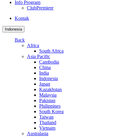
Info Program
ClubPremiere
Kontak
Indonesia
Back
Africa
South Africa
Asia Pacific
Cambodia
China
India
Indonesia
Japan
Kazakhstan
Malaysia
Pakistan
Philippines
South Korea
Taiwan
Thailand
Vietnam
Australasia