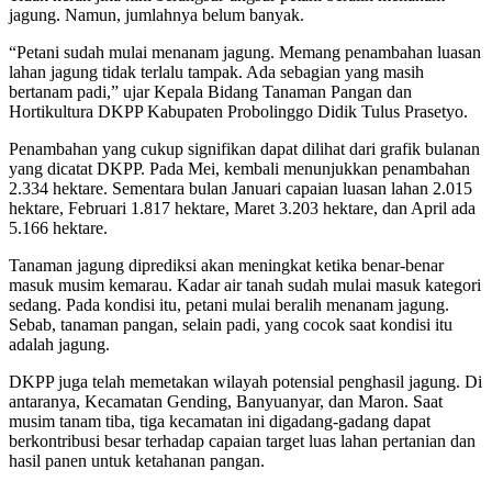
jagung. Namun, jumlahnya belum banyak.
“Petani sudah mulai menanam jagung. Memang penambahan luasan
lahan jagung tidak terlalu tampak. Ada sebagian yang masih
bertanam padi,” ujar Kepala Bidang Tanaman Pangan dan
Hortikultura DKPP Kabupaten Probolinggo Didik Tulus Prasetyo.
Penambahan yang cukup signifikan dapat dilihat dari grafik bulanan
yang dicatat DKPP. Pada Mei, kembali menunjukkan penambahan
2.334 hektare. Sementara bulan Januari capaian luasan lahan 2.015
hektare, Februari 1.817 hektare, Maret 3.203 hektare, dan April ada
5.166 hektare.
Tanaman jagung diprediksi akan meningkat ketika benar-benar
masuk musim kemarau. Kadar air tanah sudah mulai masuk kategori
sedang. Pada kondisi itu, petani mulai beralih menanam jagung.
Sebab, tanaman pangan, selain padi, yang cocok saat kondisi itu
adalah jagung.
DKPP juga telah memetakan wilayah potensial penghasil jagung. Di
antaranya, Kecamatan Gending, Banyuanyar, dan Maron. Saat
musim tanam tiba, tiga kecamatan ini digadang-gadang dapat
berkontribusi besar terhadap capaian target luas lahan pertanian dan
hasil panen untuk ketahanan pangan.