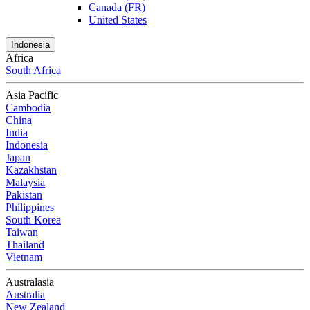
Canada (FR)
United States
Indonesia
Africa
South Africa
Asia Pacific
Cambodia
China
India
Indonesia
Japan
Kazakhstan
Malaysia
Pakistan
Philippines
South Korea
Taiwan
Thailand
Vietnam
Australasia
Australia
New Zealand