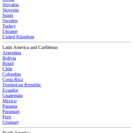
Slovakia
Slovenia
Spain
Sweden
Turkey
Ukraine
United Kingdom
Latin America and Caribbean
Argentina
Bolivia
Brazil
Chile
Colombia
Costa Rica
Dominican Republic
Ecuador
Guatemala
Mexico
Panama
Paraguay
Peru
Uruguay
North America