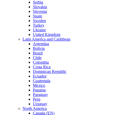
Serbia
Slovakia
Slovenia
Spain
Sweden
Turkey
Ukraine
United Kingdom
Latin America and Caribbean
Argentina
Bolivia
Brazil
Chile
Colombia
Costa Rica
Dominican Republic
Ecuador
Guatemala
Mexico
Panama
Paraguay
Peru
Uruguay
North America
Canada (EN)