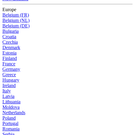
Europe
Belgium (FR)
Belgium (NL)
Belgium (DE)
Bulgaria
Croatia
Czechia
Denmark
Estonia
Finland
France
Germany
Greece
Hungary
Ireland
Italy
Latvia
Lithuania
Moldova
Netherlands
Poland
Portugal
Romania
Serbia