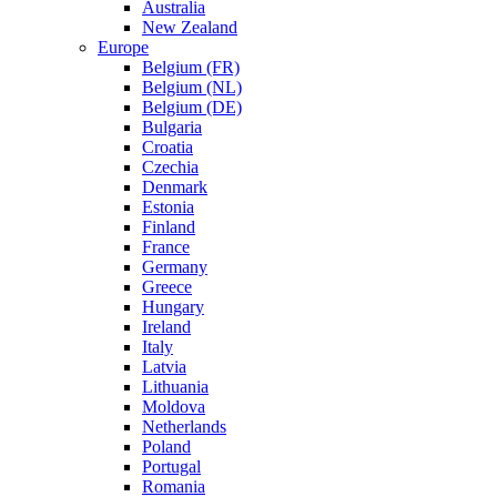
Australia
New Zealand
Europe
Belgium (FR)
Belgium (NL)
Belgium (DE)
Bulgaria
Croatia
Czechia
Denmark
Estonia
Finland
France
Germany
Greece
Hungary
Ireland
Italy
Latvia
Lithuania
Moldova
Netherlands
Poland
Portugal
Romania