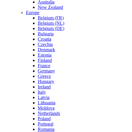
Australia
New Zealand
Europe
Belgium (FR)
Belgium (NL)
Belgium (DE)
Bulgaria
Croatia
Czechia
Denmark
Estonia
Finland
France
Germany
Greece
Hungary
Ireland
Italy
Latvia
Lithuania
Moldova
Netherlands
Poland
Portugal
Romania