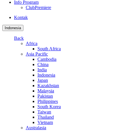
Info Program
ClubPremiere
Kontak
Indonesia
Back
Africa
South Africa
Asia Pacific
Cambodia
China
India
Indonesia
Japan
Kazakhstan
Malaysia
Pakistan
Philippines
South Korea
Taiwan
Thailand
Vietnam
Australasia