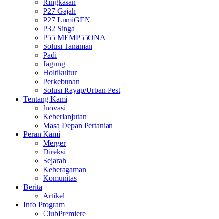
Ringkasan
P27 Gajah
P27 LumiGEN
P32 Singa
P55 MEMP55ONA
Solusi Tanaman
Padi
Jagung
Holtikultur
Perkebunan
Solusi Rayap/Urban Pest
Tentang Kami
Inovasi
Keberlanjutan
Masa Depan Pertanian
Peran Kami
Merger
Direksi
Sejarah
Keberagaman
Komunitas
Berita
Artikel
Info Program
ClubPremiere