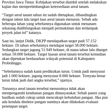
Provinsi Jawa Timur. Kebijakan tersebut diambil setelah melakukan
kajian dan mempertimbangkan ketersediaan areal tanam.
“Target areal tanam tahun ini sudah ditetapkan, dibandingkan
dengan tahun lalu target luas areal tanam menurun. Sebab ada
beberapa lahan yang sebelumnya digunakan untuk menanam
sekarang dialihfungsikan menjadi permukiman dan terdampak
proyek jalan tol” katanya.
Saat ini, lanjut Didik, DKPP mendapatkan target padi 57.152
hektare. Di tahun sebelumnya mendapat target 58.000 hektare.
Sedangkan target jagung 51.949 hektare, di mana tahun lalu ditarget
seluas 59.000 hektare. Target luasan areal tanam tersebut kemudian
akan dipetakan berdasarkan wilayah potensial di Kabupaten
Probolinggo.
“Sebelumnya sudah kami prediksikan turun. Untuk padi menyusut
jadi 1.000 hektare, jagung menyusut 8.000 hektare. Ternyata benar
turun tidak jauh dari angka tersebut,” ujarnya.
Turunnya areal tanam tersebut menurutnya tidak akan
mempengaruhi ketahanan pangan dimasyarakat. Sebab panen yang
hasilkan sudah cukup untuk mencukupi kebutuhan pangan. Jika pun
ada kendala disektor pangan nantinya akan dilakukan evaluasi
penetapan target.