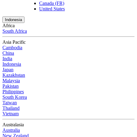
Canada (FR)
United States
Indonesia
Africa
South Africa
Asia Pacific
Cambodia
China
India
Indonesia
Japan
Kazakhstan
Malaysia
Pakistan
Philippines
South Korea
Taiwan
Thailand
Vietnam
Australasia
Australia
New Zealand