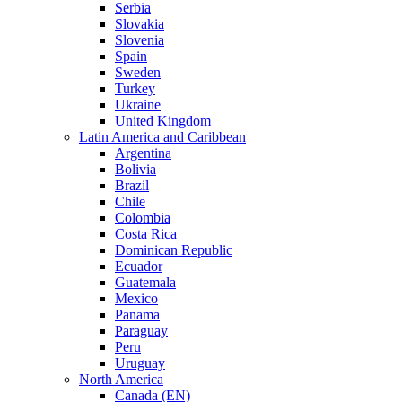
Serbia
Slovakia
Slovenia
Spain
Sweden
Turkey
Ukraine
United Kingdom
Latin America and Caribbean
Argentina
Bolivia
Brazil
Chile
Colombia
Costa Rica
Dominican Republic
Ecuador
Guatemala
Mexico
Panama
Paraguay
Peru
Uruguay
North America
Canada (EN)