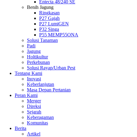
Entecta 48/240 SE
Benih Jagung
Ringkasan
P27 Gajah
P27 LumiGEN
P32 Singa
P55 MEMP55ONA
Solusi Tanaman
Padi
Jagung
Holtikultur
Perkebunan
Solusi Rayap/Urban Pest
Tentang Kami
Inovasi
Keberlanjutan
Masa Depan Pertanian
Peran Kami
Merger
Direksi
Sejarah
Keberagaman
Komunitas
Berita
Artikel