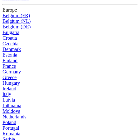
Europe
Belgium (FR)
Belgium (NL)
Belgium (DE)
Bulgaria
Croatia
Czechia
Denmark
Estonia
Finland
France
Germany
Greece
Hungary
Ireland
Italy
Latvia
Lithuania
Moldova
Netherlands
Poland
Portugal
Romania
Serbia