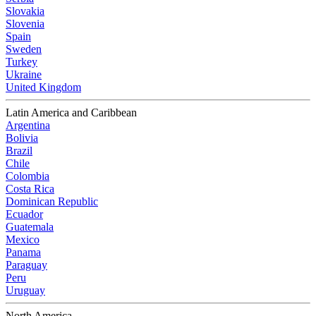
Slovakia
Slovenia
Spain
Sweden
Turkey
Ukraine
United Kingdom
Latin America and Caribbean
Argentina
Bolivia
Brazil
Chile
Colombia
Costa Rica
Dominican Republic
Ecuador
Guatemala
Mexico
Panama
Paraguay
Peru
Uruguay
North America