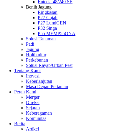
Entecta 48/240 SE
Benih Jagung
Ringkasan
P27 Gajah
P27 LumiGEN
P32 Singa
P55 MEMP55ONA
Solusi Tanaman
Padi
Jagung
Holtikultur
Perkebunan
Solusi Rayap/Urban Pest
Tentang Kami
Inovasi
Keberlanjutan
Masa Depan Pertanian
Peran Kami
Merger
Direksi
Sejarah
Keberagaman
Komunitas
Berita
Artikel