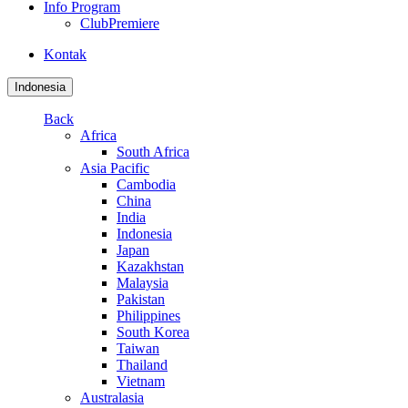
Info Program
ClubPremiere
Kontak
Indonesia
Back
Africa
South Africa
Asia Pacific
Cambodia
China
India
Indonesia
Japan
Kazakhstan
Malaysia
Pakistan
Philippines
South Korea
Taiwan
Thailand
Vietnam
Australasia