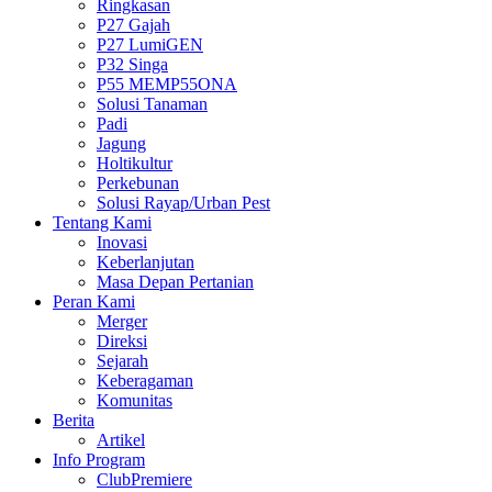
Ringkasan
P27 Gajah
P27 LumiGEN
P32 Singa
P55 MEMP55ONA
Solusi Tanaman
Padi
Jagung
Holtikultur
Perkebunan
Solusi Rayap/Urban Pest
Tentang Kami
Inovasi
Keberlanjutan
Masa Depan Pertanian
Peran Kami
Merger
Direksi
Sejarah
Keberagaman
Komunitas
Berita
Artikel
Info Program
ClubPremiere