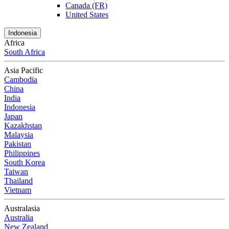
Canada (FR)
United States
Indonesia
Africa
South Africa
Asia Pacific
Cambodia
China
India
Indonesia
Japan
Kazakhstan
Malaysia
Pakistan
Philippines
South Korea
Taiwan
Thailand
Vietnam
Australasia
Australia
New Zealand