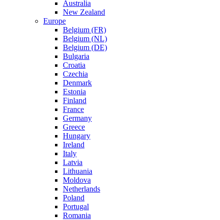
Australia
New Zealand
Europe
Belgium (FR)
Belgium (NL)
Belgium (DE)
Bulgaria
Croatia
Czechia
Denmark
Estonia
Finland
France
Germany
Greece
Hungary
Ireland
Italy
Latvia
Lithuania
Moldova
Netherlands
Poland
Portugal
Romania