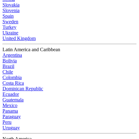
Slovakia
Slovenia
Spain
Sweden
Turkey
Ukraine
United Kingdom
Latin America and Caribbean
Argentina
Bolivia
Brazil
Chile
Colombia
Costa Rica
Dominican Republic
Ecuador
Guatemala
Mexico
Panama
Paraguay
Peru
Uruguay
North America