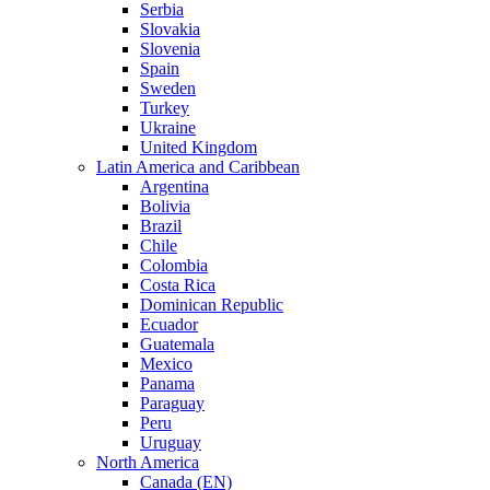
Serbia
Slovakia
Slovenia
Spain
Sweden
Turkey
Ukraine
United Kingdom
Latin America and Caribbean
Argentina
Bolivia
Brazil
Chile
Colombia
Costa Rica
Dominican Republic
Ecuador
Guatemala
Mexico
Panama
Paraguay
Peru
Uruguay
North America
Canada (EN)