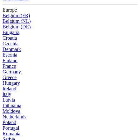
Europe
Belgium (FR)
Belgium (NL)
Belgium (DE)
Bulgaria
Croatia
Czechia
Denmark
Estonia
Finland
France
Germany
Greece
Hungary
Ireland
Italy
Latvia
Lithuania
Moldova
Netherlands
Poland
Portugal
Romania
Serbia