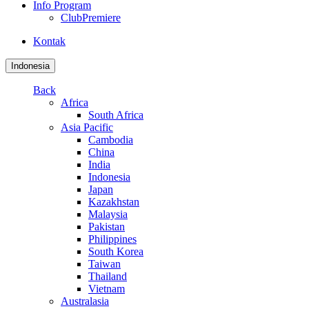
Info Program
ClubPremiere
Kontak
Indonesia
Back
Africa
South Africa
Asia Pacific
Cambodia
China
India
Indonesia
Japan
Kazakhstan
Malaysia
Pakistan
Philippines
South Korea
Taiwan
Thailand
Vietnam
Australasia