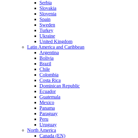
Serbia
Slovakia
Slovenia
Spain
Sweden
Turkey
Ukraine
United Kingdom
Latin America and Caribbean
Argentina
Bolivia
Brazil
Chile
Colombia
Costa Rica
Dominican Republic
Ecuador
Guatemala
Mexico
Panama
Paraguay
Peru
Uruguay
North America
Canada (EN)