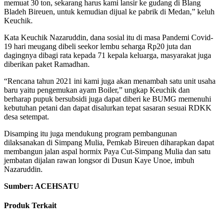
memuat 30 ton, sekarang harus kami lansir ke gudang di Blang
Bladeh Bireuen, untuk kemudian dijual ke pabrik di Medan,” keluh
Keuchik.
Kata Keuchik Nazaruddin, dana sosial itu di masa Pandemi Covid-
19 hari meugang dibeli seekor lembu seharga Rp20 juta dan
dagingnya dibagi rata kepada 71 kepala keluarga, masyarakat juga
diberikan paket Ramadhan.
“Rencana tahun 2021 ini kami juga akan menambah satu unit usaha
baru yaitu pengemukan ayam Boiler,” ungkap Keuchik dan
berharap pupuk bersubsidi juga dapat diberi ke BUMG memenuhi
kebutuhan petani dan dapat disalurkan tepat sasaran sesuai RDKK
desa setempat.
Disamping itu juga mendukung program pembangunan
dilaksanakan di Simpang Mulia, Pemkab Bireuen diharapkan dapat
membangun jalan aspal hormix Paya Cut-Simpang Mulia dan satu
jembatan dijalan rawan longsor di Dusun Kaye Unoe, imbuh
Nazaruddin.
Sumber: ACEHSATU
Produk Terkait