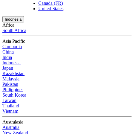
Canada (FR)
United States
Indonesia
Africa
South Africa
Asia Pacific
Cambodia
China
India
Indonesia
Japan
Kazakhstan
Malaysia
Pakistan
Philippines
South Korea
Taiwan
Thailand
Vietnam
Australasia
Australia
New Zealand