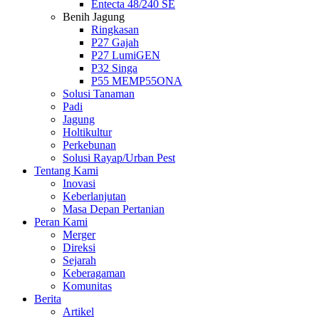
Entecta 48/240 SE
Benih Jagung
Ringkasan
P27 Gajah
P27 LumiGEN
P32 Singa
P55 MEMP55ONA
Solusi Tanaman
Padi
Jagung
Holtikultur
Perkebunan
Solusi Rayap/Urban Pest
Tentang Kami
Inovasi
Keberlanjutan
Masa Depan Pertanian
Peran Kami
Merger
Direksi
Sejarah
Keberagaman
Komunitas
Berita
Artikel