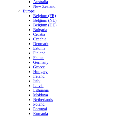
Australia
New Zealand
Europe
Belgium (FR)
Belgium (NL)
Belgium (DE)
Bulgaria
Croatia
Czechia
Denmark
Estonia
Finland
France
Germany
Greece
Hungary
Ireland
Italy
Latvia
Lithuania
Moldova
Netherlands
Poland
Portugal
Romania