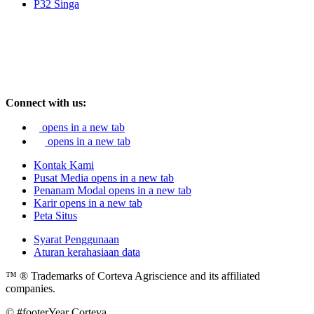
P32 Singa
Connect with us:
opens in a new tab
opens in a new tab
Kontak Kami
Pusat Media
opens in a new tab
Penanam Modal
opens in a new tab
Karir
opens in a new tab
Peta Situs
Syarat Penggunaan
Aturan kerahasiaan data
™ ® Trademarks of Corteva Agriscience and its affiliated
companies.
© #footerYear Corteva.