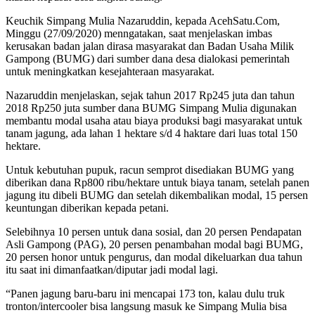
Keuchik Simpang Mulia Nazaruddin, kepada AcehSatu.Com,
Minggu (27/09/2020) menngatakan, saat menjelaskan imbas
kerusakan badan jalan dirasa masyarakat dan Badan Usaha Milik
Gampong (BUMG) dari sumber dana desa dialokasi pemerintah
untuk meningkatkan kesejahteraan masyarakat.
Nazaruddin menjelaskan, sejak tahun 2017 Rp245 juta dan tahun
2018 Rp250 juta sumber dana BUMG Simpang Mulia digunakan
membantu modal usaha atau biaya produksi bagi masyarakat untuk
tanam jagung, ada lahan 1 hektare s/d 4 haktare dari luas total 150
hektare.
Untuk kebutuhan pupuk, racun semprot disediakan BUMG yang
diberikan dana Rp800 ribu/hektare untuk biaya tanam, setelah panen
jagung itu dibeli BUMG dan setelah dikembalikan modal, 15 persen
keuntungan diberikan kepada petani.
Selebihnya 10 persen untuk dana sosial, dan 20 persen Pendapatan
Asli Gampong (PAG), 20 persen penambahan modal bagi BUMG,
20 persen honor untuk pengurus, dan modal dikeluarkan dua tahun
itu saat ini dimanfaatkan/diputar jadi modal lagi.
“Panen jagung baru-baru ini mencapai 173 ton, kalau dulu truk
tronton/intercooler bisa langsung masuk ke Simpang Mulia bisa