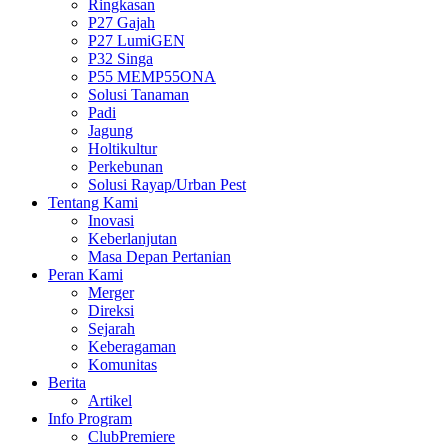
Ringkasan
P27 Gajah
P27 LumiGEN
P32 Singa
P55 MEMP55ONA
Solusi Tanaman
Padi
Jagung
Holtikultur
Perkebunan
Solusi Rayap/Urban Pest
Tentang Kami
Inovasi
Keberlanjutan
Masa Depan Pertanian
Peran Kami
Merger
Direksi
Sejarah
Keberagaman
Komunitas
Berita
Artikel
Info Program
ClubPremiere