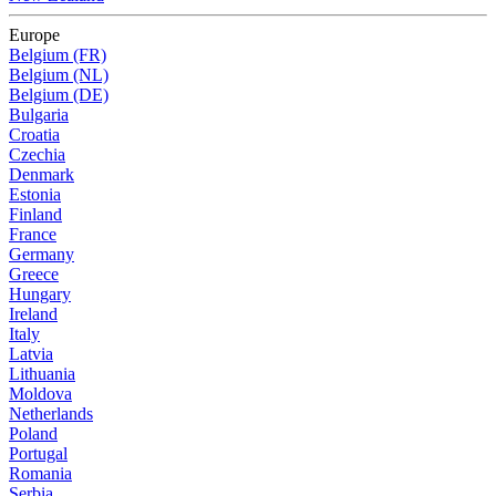
Europe
Belgium (FR)
Belgium (NL)
Belgium (DE)
Bulgaria
Croatia
Czechia
Denmark
Estonia
Finland
France
Germany
Greece
Hungary
Ireland
Italy
Latvia
Lithuania
Moldova
Netherlands
Poland
Portugal
Romania
Serbia