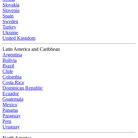
Slovakia
Slovenia
Spain
Sweden
Turkey
Ukraine
United Kingdom
Latin America and Caribbean
Argentina
Bolivia
Brazil
Chile
Colombia
Costa Rica
Dominican Republic
Ecuador
Guatemala
Mexico
Panama
Paraguay
Peru
Uruguay
North America