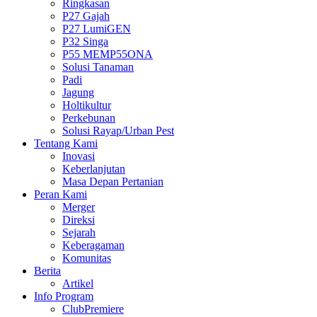
Ringkasan
P27 Gajah
P27 LumiGEN
P32 Singa
P55 MEMP55ONA
Solusi Tanaman
Padi
Jagung
Holtikultur
Perkebunan
Solusi Rayap/Urban Pest
Tentang Kami
Inovasi
Keberlanjutan
Masa Depan Pertanian
Peran Kami
Merger
Direksi
Sejarah
Keberagaman
Komunitas
Berita
Artikel
Info Program
ClubPremiere