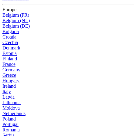
Europe
Belgium (FR)
Belgium (NL)
Belgium (DE)
Bulgaria
Croatia
Czechia
Denmark
Estonia
Finland
France
Germany
Greece
Hungary
Ireland
Italy
Latvia
Lithuania
Moldova
Netherlands
Poland
Portugal
Romania
Serbia