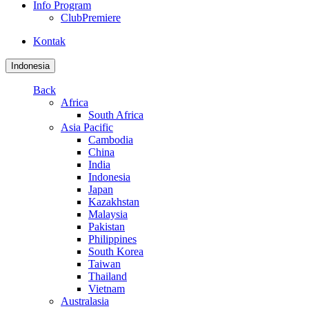
Info Program
ClubPremiere
Kontak
Indonesia
Back
Africa
South Africa
Asia Pacific
Cambodia
China
India
Indonesia
Japan
Kazakhstan
Malaysia
Pakistan
Philippines
South Korea
Taiwan
Thailand
Vietnam
Australasia