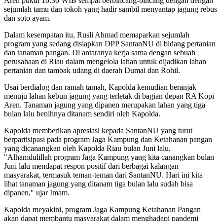
Aren pukul 10.30 WIB sempat berbincang-bincang dengan dengan
sejumlah tamu dan tokoh yang hadir sambil menyantap jagung rebus
dan soto ayam.
Dalam kesempatan itu, Rusli Ahmad memaparkan sejumlah
program yang sedang disiapkan DPP SantanNU di bidang pertanian
dan tanaman pangan. Di antaranya kerja sama dengan sebuah
perusahaan di Riau dalam mengelola lahan untuk dijadikan lahan
pertanian dan tambak udang di daerah Dumai dan Rohil.
Usai berdialog dan ramah tamah, Kapolda kemudian beranjak
menuju lahan kebun jagung yang terletak di bagian depan RA Kopi
Aren. Tanaman jagung yang dipanen merupakan lahan yang tiga
bulan lalu benihnya ditanam sendiri oleh Kapolda.
Kapolda memberikan apresiasi kepada SantanNU yang turut
berpartisipasi pada program Jaga Kampung dan Ketahanan pangan
yang dicanangkan oleh Kapolda Riau bulan Juni lalu.
"Alhamdulillah program Jaga Kampung yang kita canangkan bulan
Juni lalu mendapat respon positif dari berbagai kalangan
masyarakat, termasuk teman-teman dari SantanNU. Hari ini kita
lihat tanaman jagung yang ditanam tiga bulan lalu sudah bisa
dipanen," ujar Imam.
Kapolda meyakini, program Jaga Kampung Ketahanan Pangan
akan dapat membantu masyarakat dalam menghadapi pandemi