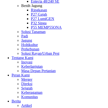
Entecta 48/240 SE
Benih Jagung
Ringkasan
P27 Gajah
P27 LumiGEN
P32 Singa
P55 MEMP55ONA
Solusi Tanaman
Padi
Jagung
Holtikultur
Perkebunan
Solusi Rayap/Urban Pest
Tentang Kami
Inovasi
Keberlanjutan
Masa Depan Pertanian
Peran Kami
Merger
Direksi
Sejarah
Keberagaman
Komunitas
Berita
Artikel