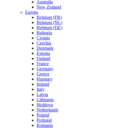
Australia
New Zealand
Europe
Belgium (FR)
Belgium (NL)
Belgium (DE)
Bulgaria
Croatia
Czechia
Denmark
Estonia
Finland
France
Germany
Greece
Hungary
Ireland
Italy
Latvia
Lithuania
Moldova
Netherlands
Poland
Portugal
Romania