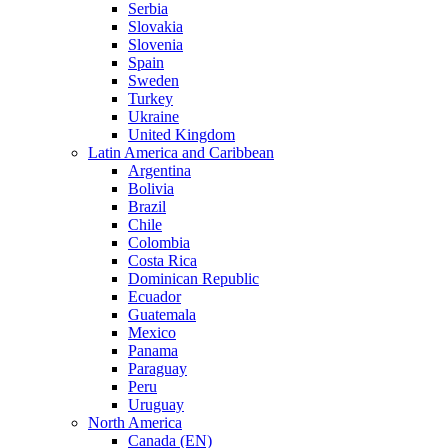
Serbia
Slovakia
Slovenia
Spain
Sweden
Turkey
Ukraine
United Kingdom
Latin America and Caribbean
Argentina
Bolivia
Brazil
Chile
Colombia
Costa Rica
Dominican Republic
Ecuador
Guatemala
Mexico
Panama
Paraguay
Peru
Uruguay
North America
Canada (EN)