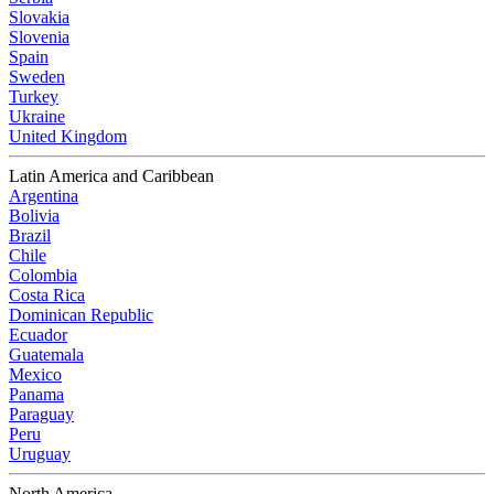
Slovakia
Slovenia
Spain
Sweden
Turkey
Ukraine
United Kingdom
Latin America and Caribbean
Argentina
Bolivia
Brazil
Chile
Colombia
Costa Rica
Dominican Republic
Ecuador
Guatemala
Mexico
Panama
Paraguay
Peru
Uruguay
North America