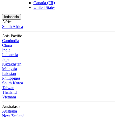
Canada (FR)
United States
Indonesia
Africa
South Africa
Asia Pacific
Cambodia
China
India
Indonesia
Japan
Kazakhstan
Malaysia
Pakistan
Philippines
South Korea
Taiwan
Thailand
Vietnam
Australasia
Australia
New Zealand