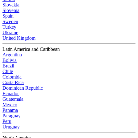
Slovakia
Slovenia
Spain
Sweden
Turkey
Ukraine
United Kingdom
Latin America and Caribbean
Argentina
Bolivia
Brazil
Chile
Colombia
Costa Rica
Dominican Republic
Ecuador
Guatemala
Mexico
Panama
Paraguay
Peru
Uruguay
North America