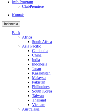
Info Program
ClubPremiere
Kontak
Indonesia
Back
Africa
South Africa
Asia Pacific
Cambodia
China
India
Indonesia
Japan
Kazakhstan
Malaysia
Pakistan
Philippines
South Korea
Taiwan
Thailand
Vietnam
Australasia