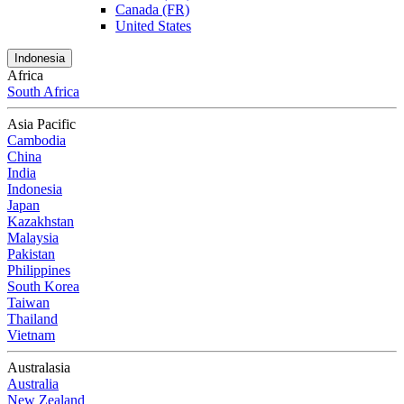
Canada (FR)
United States
Indonesia
Africa
South Africa
Asia Pacific
Cambodia
China
India
Indonesia
Japan
Kazakhstan
Malaysia
Pakistan
Philippines
South Korea
Taiwan
Thailand
Vietnam
Australasia
Australia
New Zealand