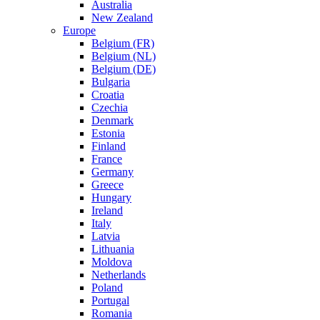
Australia
New Zealand
Europe
Belgium (FR)
Belgium (NL)
Belgium (DE)
Bulgaria
Croatia
Czechia
Denmark
Estonia
Finland
France
Germany
Greece
Hungary
Ireland
Italy
Latvia
Lithuania
Moldova
Netherlands
Poland
Portugal
Romania