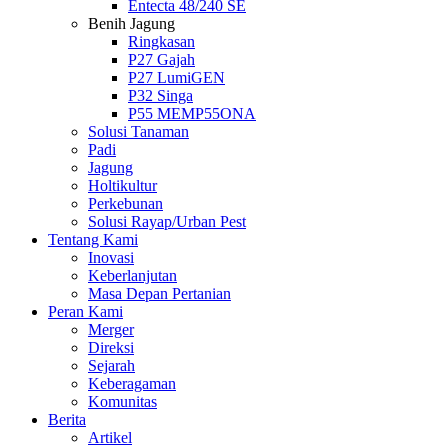
Entecta 48/240 SE
Benih Jagung
Ringkasan
P27 Gajah
P27 LumiGEN
P32 Singa
P55 MEMP55ONA
Solusi Tanaman
Padi
Jagung
Holtikultur
Perkebunan
Solusi Rayap/Urban Pest
Tentang Kami
Inovasi
Keberlanjutan
Masa Depan Pertanian
Peran Kami
Merger
Direksi
Sejarah
Keberagaman
Komunitas
Berita
Artikel