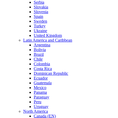
Serbia
Slovakia
Slovenia
Spain
Sweden
Turkey
Ukraine
United Kingdom
Latin America and Caribbean
Argentina
Bolivia
Brazil
Chile
Colombia
Costa Rica
Dominican Republic
Ecuador
Guatemala
Mexico
Panama
Paraguay
Peru
Uruguay
North America
Canada (EN)