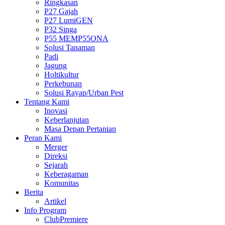
Ringkasan
P27 Gajah
P27 LumiGEN
P32 Singa
P55 MEMP55ONA
Solusi Tanaman
Padi
Jagung
Holtikultur
Perkebunan
Solusi Rayap/Urban Pest
Tentang Kami
Inovasi
Keberlanjutan
Masa Depan Pertanian
Peran Kami
Merger
Direksi
Sejarah
Keberagaman
Komunitas
Berita
Artikel
Info Program
ClubPremiere