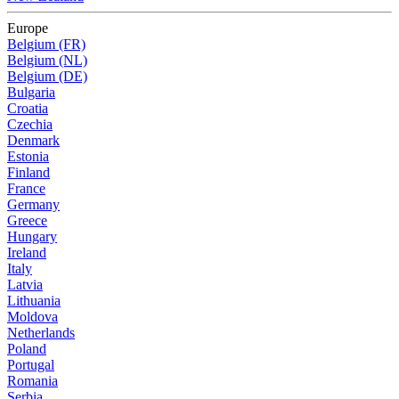
Europe
Belgium (FR)
Belgium (NL)
Belgium (DE)
Bulgaria
Croatia
Czechia
Denmark
Estonia
Finland
France
Germany
Greece
Hungary
Ireland
Italy
Latvia
Lithuania
Moldova
Netherlands
Poland
Portugal
Romania
Serbia