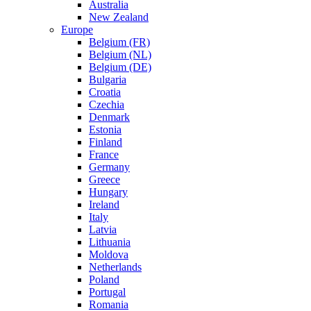
Australia
New Zealand
Europe
Belgium (FR)
Belgium (NL)
Belgium (DE)
Bulgaria
Croatia
Czechia
Denmark
Estonia
Finland
France
Germany
Greece
Hungary
Ireland
Italy
Latvia
Lithuania
Moldova
Netherlands
Poland
Portugal
Romania