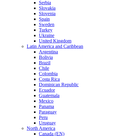
Serbia
Slovakia
Slovenia
Spain
Sweden
Turkey
Ukraine
United Kingdom
Latin America and Caribbean
Argentina
Bolivia
Brazil
Chile
Colombia
Costa Rica
Dominican Republic
Ecuador
Guatemala
Mexico
Panama
Paraguay
Peru
Uruguay
North America
Canada (EN)