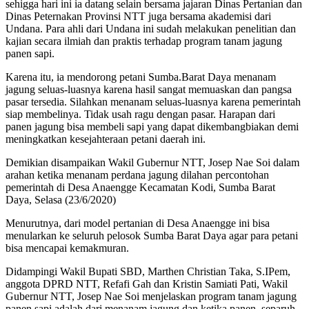
sehigga hari ini ia datang selain bersama jajaran Dinas Pertanian dan
Dinas Peternakan Provinsi NTT juga bersama akademisi dari
Undana. Para ahli dari Undana ini sudah melakukan penelitian dan
kajian secara ilmiah dan praktis terhadap program tanam jagung
panen sapi.
Karena itu, ia mendorong petani Sumba.Barat Daya menanam
jagung seluas-luasnya karena hasil sangat memuaskan dan pangsa
pasar tersedia. Silahkan menanam seluas-luasnya karena pemerintah
siap membelinya. Tidak usah ragu dengan pasar. Harapan dari
panen jagung bisa membeli sapi yang dapat dikembangbiakan demi
meningkatkan kesejahteraan petani daerah ini.
Demikian disampaikan Wakil Gubernur NTT, Josep Nae Soi dalam
arahan ketika menanam perdana jagung dilahan percontohan
pemerintah di Desa Anaengge Kecamatan Kodi, Sumba Barat
Daya, Selasa (23/6/2020)
Menurutnya, dari model pertanian di Desa Anaengge ini bisa
menularkan ke seluruh pelosok Sumba Barat Daya agar para petani
bisa mencapai kemakmuran.
Didampingi Wakil Bupati SBD, Marthen Christian Taka, S.IPem,
anggota DPRD NTT, Refafi Gah dan Kristin Samiati Pati, Wakil
Gubernur NTT, Josep Nae Soi menjelaskan program tanam jagung
panen sapi adalah dari menanam jagung dan ketika panen, separuh