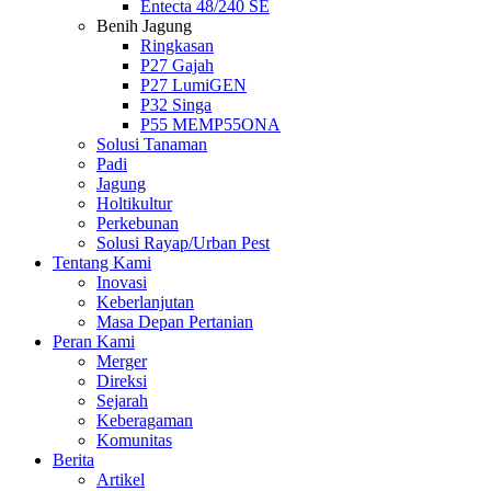
Entecta 48/240 SE
Benih Jagung
Ringkasan
P27 Gajah
P27 LumiGEN
P32 Singa
P55 MEMP55ONA
Solusi Tanaman
Padi
Jagung
Holtikultur
Perkebunan
Solusi Rayap/Urban Pest
Tentang Kami
Inovasi
Keberlanjutan
Masa Depan Pertanian
Peran Kami
Merger
Direksi
Sejarah
Keberagaman
Komunitas
Berita
Artikel