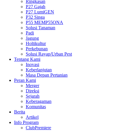
Ringkasan
P27 Gajah
P27 LumiGEN
P32 Singa
P55 MEMP55ONA
Solusi Tanaman
Padi
Jagung
Holtikultur
Perkebunan
Solusi Rayap/Urban Pest
Tentang Kami
Inovasi
Keberlanjutan
Masa Depan Pertanian
Peran Kami
Merger
Direksi
Sejarah
Keberagaman
Komunitas
Berita
Artikel
Info Program
ClubPremiere