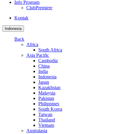
Info Program
ClubPremiere
Kontak
Indonesia
Back
Africa
South Africa
Asia Pacific
Cambodia
China
India
Indonesia
Japan
Kazakhstan
Malaysia
Pakistan
Philippines
South Korea
Taiwan
Thailand
Vietnam
Australasia