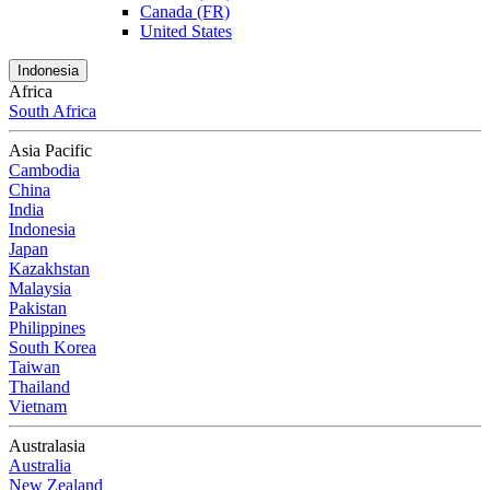
Canada (FR)
United States
Indonesia
Africa
South Africa
Asia Pacific
Cambodia
China
India
Indonesia
Japan
Kazakhstan
Malaysia
Pakistan
Philippines
South Korea
Taiwan
Thailand
Vietnam
Australasia
Australia
New Zealand