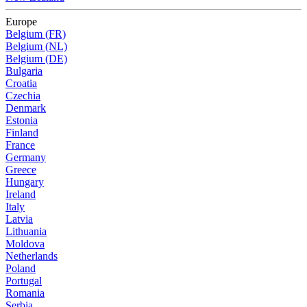
Europe
Belgium (FR)
Belgium (NL)
Belgium (DE)
Bulgaria
Croatia
Czechia
Denmark
Estonia
Finland
France
Germany
Greece
Hungary
Ireland
Italy
Latvia
Lithuania
Moldova
Netherlands
Poland
Portugal
Romania
Serbia