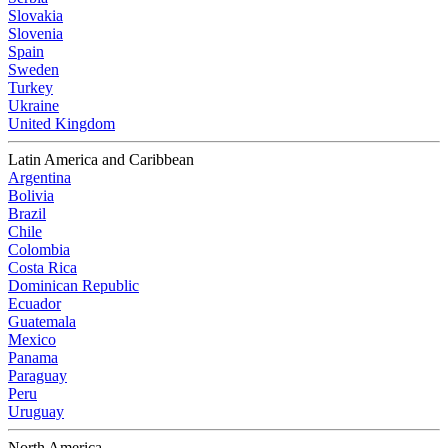
Slovakia
Slovenia
Spain
Sweden
Turkey
Ukraine
United Kingdom
Latin America and Caribbean
Argentina
Bolivia
Brazil
Chile
Colombia
Costa Rica
Dominican Republic
Ecuador
Guatemala
Mexico
Panama
Paraguay
Peru
Uruguay
North America