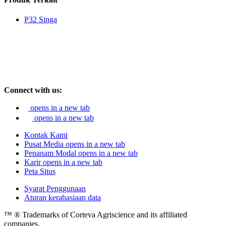
P32 Singa
Connect with us:
opens in a new tab
opens in a new tab
Kontak Kami
Pusat Media
opens in a new tab
Penanam Modal
opens in a new tab
Karir
opens in a new tab
Peta Situs
Syarat Penggunaan
Aturan kerahasiaan data
™ ® Trademarks of Corteva Agriscience and its affiliated
companies.