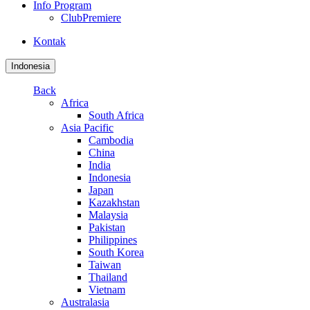
Info Program
ClubPremiere
Kontak
Indonesia
Back
Africa
South Africa
Asia Pacific
Cambodia
China
India
Indonesia
Japan
Kazakhstan
Malaysia
Pakistan
Philippines
South Korea
Taiwan
Thailand
Vietnam
Australasia