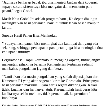
“Jadi saya berharap bapak ibu bisa menjadi bagian dari koperasi,
supaya secara sistem saya bisa mengatur dan membantu para
petani,” tegas Gobel.
Masih Kata Gobel Ini adalah program baru , Ke depan dia ingin
meningkatkan hasil pertanian, baik itu untuk lahan basah maupun
kering.
Supaya Hasil Panen Bisa Meningkat
” Supaya hasil panen bisa meningkat dua kali lipat dari yang ada
sekarang, sehingga pendapatan para petani juga bisa meningkat dua
kali lipat,” tuturnya.
Legislator asal Dapil Gorontalo ini mengungkapkan, untuk jangka
menengah, pihaknya bersama Kementerian Pertanian sedang
membahas pengolahan jagung dan beras.
“Nanti akan ada mesin pengolahan yang sudah dipersiapkan dari
Kementan RI yang akan segera dikirim ke Gorontalo. Prinsipnya,
hasil pertanian maksimal 5 jam harus segera dikeringkan. Kalau
tidak, kualitas dan harganya jatuh. Karena itulah hasil beras kita
kualitasnya selalu medium, tidak pernah naik ke premium,”
imbuhnya.
Di sisi lain, Pimpinan DPR RI Koordinator Bidang Industri dan