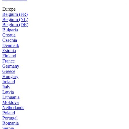
Europe
Belgium (FR)
Belgium (NL)
Belgium (DE)
Bulgaria
Croatia
Czechia
Denmark
Estonia
Finland
France
Germany
Greece
Hungary
Ireland
Italy
Latvia
Lithuania
Moldova
Netherlands
Poland
Portugal
Romania
Serbia