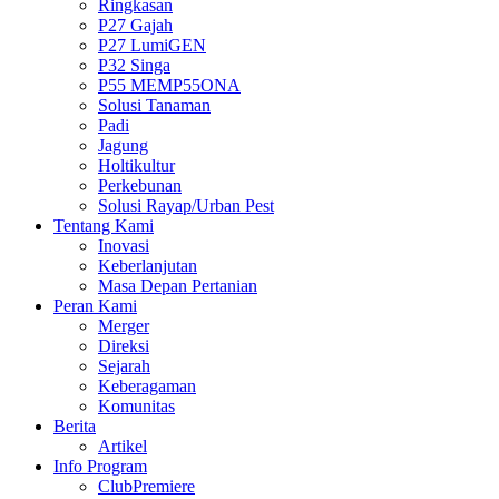
Ringkasan
P27 Gajah
P27 LumiGEN
P32 Singa
P55 MEMP55ONA
Solusi Tanaman
Padi
Jagung
Holtikultur
Perkebunan
Solusi Rayap/Urban Pest
Tentang Kami
Inovasi
Keberlanjutan
Masa Depan Pertanian
Peran Kami
Merger
Direksi
Sejarah
Keberagaman
Komunitas
Berita
Artikel
Info Program
ClubPremiere