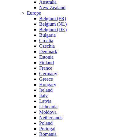
Australia
New Zealand
Europe
Belgium (FR)
Belgium (NL)
Belgium (DE)
Bulgaria
Croatia
Czechia
Denmark
Estonia
Finland
France
Germany
Greece
Hungary
Ireland
Italy
Latvia
Lithuania
Moldova
Netherlands
Poland
Portugal
Romania