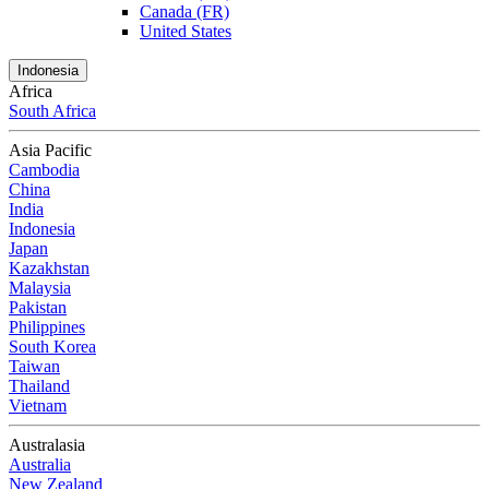
Canada (FR)
United States
Indonesia
Africa
South Africa
Asia Pacific
Cambodia
China
India
Indonesia
Japan
Kazakhstan
Malaysia
Pakistan
Philippines
South Korea
Taiwan
Thailand
Vietnam
Australasia
Australia
New Zealand