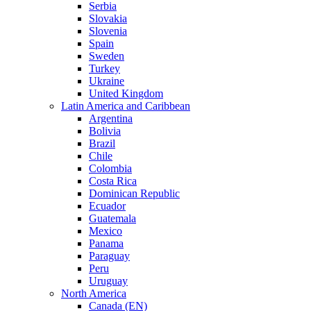
Serbia
Slovakia
Slovenia
Spain
Sweden
Turkey
Ukraine
United Kingdom
Latin America and Caribbean
Argentina
Bolivia
Brazil
Chile
Colombia
Costa Rica
Dominican Republic
Ecuador
Guatemala
Mexico
Panama
Paraguay
Peru
Uruguay
North America
Canada (EN)