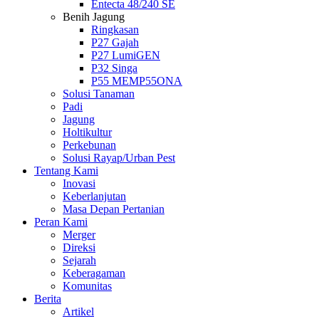
Entecta 48/240 SE
Benih Jagung
Ringkasan
P27 Gajah
P27 LumiGEN
P32 Singa
P55 MEMP55ONA
Solusi Tanaman
Padi
Jagung
Holtikultur
Perkebunan
Solusi Rayap/Urban Pest
Tentang Kami
Inovasi
Keberlanjutan
Masa Depan Pertanian
Peran Kami
Merger
Direksi
Sejarah
Keberagaman
Komunitas
Berita
Artikel