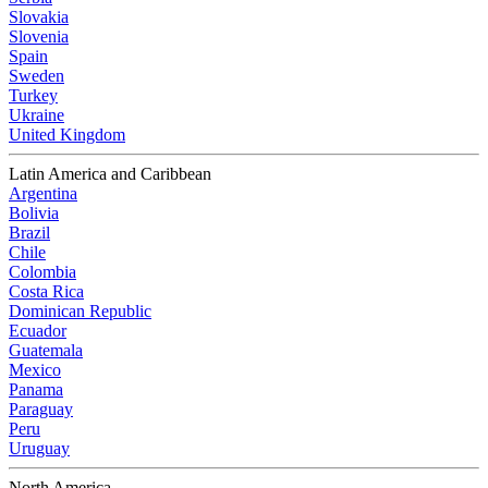
Slovakia
Slovenia
Spain
Sweden
Turkey
Ukraine
United Kingdom
Latin America and Caribbean
Argentina
Bolivia
Brazil
Chile
Colombia
Costa Rica
Dominican Republic
Ecuador
Guatemala
Mexico
Panama
Paraguay
Peru
Uruguay
North America