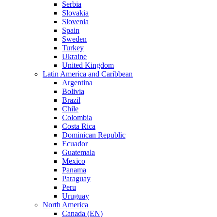
Serbia
Slovakia
Slovenia
Spain
Sweden
Turkey
Ukraine
United Kingdom
Latin America and Caribbean
Argentina
Bolivia
Brazil
Chile
Colombia
Costa Rica
Dominican Republic
Ecuador
Guatemala
Mexico
Panama
Paraguay
Peru
Uruguay
North America
Canada (EN)