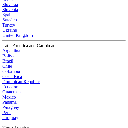
Slovakia
Slovenia
Spain
Sweden
Turkey
Ukraine
United Kingdom
Latin America and Caribbean
Argentina
Bolivia
Brazil
Chile
Colombia
Costa Rica
Dominican Republic
Ecuador
Guatemala
Mexico
Panama
Paraguay
Peru
Uruguay
North America