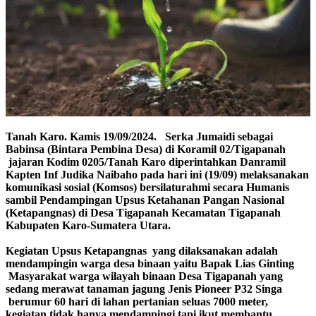
Tanah Karo. Kamis 19/09/2024. Serka Jumaidi sebagai
Babinsa (Bintara Pembina Desa) di Koramil 02/Tigapanah
jajaran Kodim 0205/Tanah Karo diperintahkan Danramil
Kapten Inf Judika Naibaho pada hari ini (19/09) melaksanakan
komunikasi sosial (Komsos) bersilaturahmi secara Humanis
sambil Pendampingan Upsus Ketahanan Pangan Nasional
(Ketapangnas) di Desa Tigapanah Kecamatan Tigapanah
Kabupaten Karo-Sumatera Utara.
Kegiatan Upsus Ketapangnas yang dilaksanakan adalah
mendampingin warga desa binaan yaitu Bapak Lias Ginting
Masyarakat warga wilayah binaan Desa Tigapanah yang
sedang merawat tanaman jagung Jenis Pioneer P32 Singa
berumur 60 hari di lahan pertanian seluas 7000 meter,
kegiatan tidak hanya mendampingi tapi ikut membantu