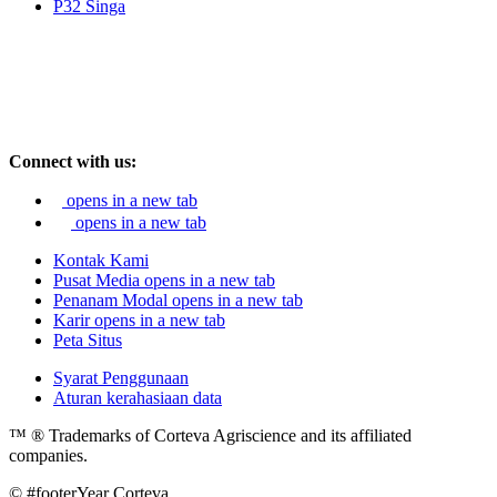
P32 Singa
Connect with us:
opens in a new tab
opens in a new tab
Kontak Kami
Pusat Media
opens in a new tab
Penanam Modal
opens in a new tab
Karir
opens in a new tab
Peta Situs
Syarat Penggunaan
Aturan kerahasiaan data
™ ® Trademarks of Corteva Agriscience and its affiliated
companies.
© #footerYear Corteva.