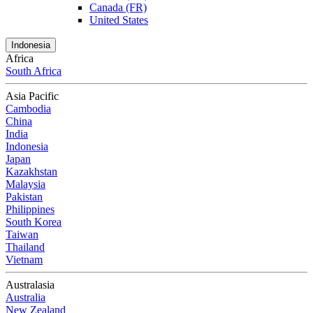
Canada (FR)
United States
Indonesia
Africa
South Africa
Asia Pacific
Cambodia
China
India
Indonesia
Japan
Kazakhstan
Malaysia
Pakistan
Philippines
South Korea
Taiwan
Thailand
Vietnam
Australasia
Australia
New Zealand