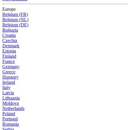
Europe
Belgium (FR)
Belgium (NL)
Belgium (DE)
Bulgaria
Croatia
Czechia
Denmark
Estonia
Finland
France
Germany
Greece
Hungary
Ireland
Italy
Latvia
Lithuania
Moldova
Netherlands
Poland
Portugal
Romania
Serbia