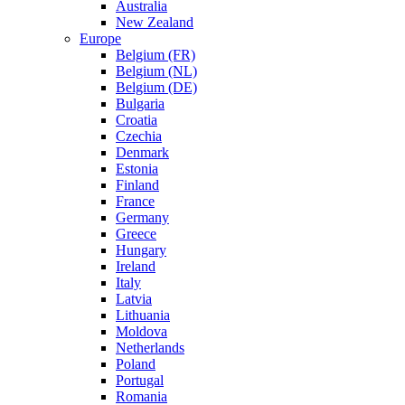
Australia
New Zealand
Europe
Belgium (FR)
Belgium (NL)
Belgium (DE)
Bulgaria
Croatia
Czechia
Denmark
Estonia
Finland
France
Germany
Greece
Hungary
Ireland
Italy
Latvia
Lithuania
Moldova
Netherlands
Poland
Portugal
Romania