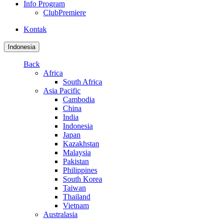
Info Program
ClubPremiere
Kontak
Indonesia
Back
Africa
South Africa
Asia Pacific
Cambodia
China
India
Indonesia
Japan
Kazakhstan
Malaysia
Pakistan
Philippines
South Korea
Taiwan
Thailand
Vietnam
Australasia