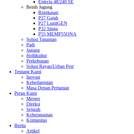
Entecta 48/240 SE
Benih Jagung
Ringkasan
P27 Gajah
P27 LumiGEN
P32 Singa
P55 MEMP55ONA
Solusi Tanaman
Padi
Jagung
Holtikultur
Perkebunan
Solusi Rayap/Urban Pest
Tentang Kami
Inovasi
Keberlanjutan
Masa Depan Pertanian
Peran Kami
Merger
Direksi
Sejarah
Keberagaman
Komunitas
Berita
Artikel