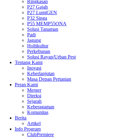
Ringkasan
P27 Gajah
P27 LumiGEN
P32 Singa
P55 MEMP55ONA
Solusi Tanaman
Padi
Jagung
Holtikultur
Perkebunan
Solusi Rayap/Urban Pest
Tentang Kami
Inovasi
Keberlanjutan
Masa Depan Pertanian
Peran Kami
Merger
Direksi
Sejarah
Keberagaman
Komunitas
Berita
Artikel
Info Program
ClubPremiere