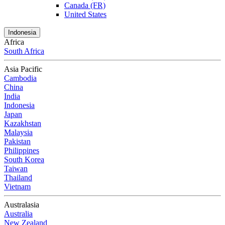
Canada (FR)
United States
Indonesia
Africa
South Africa
Asia Pacific
Cambodia
China
India
Indonesia
Japan
Kazakhstan
Malaysia
Pakistan
Philippines
South Korea
Taiwan
Thailand
Vietnam
Australasia
Australia
New Zealand