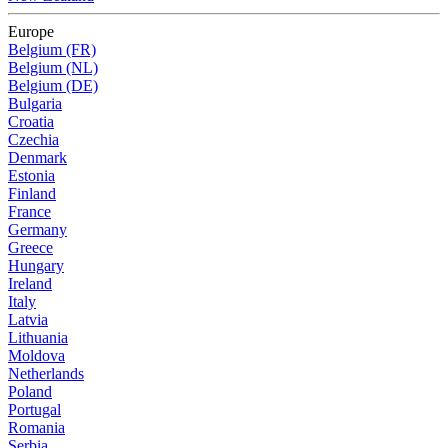
Europe
Belgium (FR)
Belgium (NL)
Belgium (DE)
Bulgaria
Croatia
Czechia
Denmark
Estonia
Finland
France
Germany
Greece
Hungary
Ireland
Italy
Latvia
Lithuania
Moldova
Netherlands
Poland
Portugal
Romania
Serbia