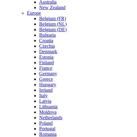
Australia
New Zealand
Europe
Belgium (FR)
Belgium (NL)
Belgium (DE)
Bulgaria
Croatia
Czechia
Denmark
Estonia
Finland
France
Germany
Greece
Hungary
Ireland
Italy
Latvia
Lithuania
Moldova
Netherlands
Poland
Portugal
Romania