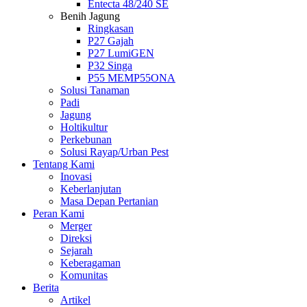
Entecta 48/240 SE
Benih Jagung
Ringkasan
P27 Gajah
P27 LumiGEN
P32 Singa
P55 MEMP55ONA
Solusi Tanaman
Padi
Jagung
Holtikultur
Perkebunan
Solusi Rayap/Urban Pest
Tentang Kami
Inovasi
Keberlanjutan
Masa Depan Pertanian
Peran Kami
Merger
Direksi
Sejarah
Keberagaman
Komunitas
Berita
Artikel