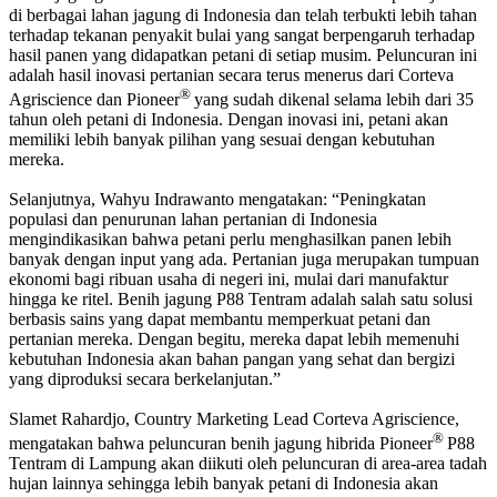
di berbagai lahan jagung di Indonesia dan telah terbukti lebih tahan
terhadap tekanan penyakit bulai yang sangat berpengaruh terhadap
hasil panen yang didapatkan petani di setiap musim. Peluncuran ini
adalah hasil inovasi pertanian secara terus menerus dari Corteva
®
Agriscience dan Pioneer
yang sudah dikenal selama lebih dari 35
tahun oleh petani di Indonesia. Dengan inovasi ini, petani akan
memiliki lebih banyak pilihan yang sesuai dengan kebutuhan
mereka.
Selanjutnya, Wahyu Indrawanto mengatakan: “Peningkatan
populasi dan penurunan lahan pertanian di Indonesia
mengindikasikan bahwa petani perlu menghasilkan panen lebih
banyak dengan input yang ada. Pertanian juga merupakan tumpuan
ekonomi bagi ribuan usaha di negeri ini, mulai dari manufaktur
hingga ke ritel. Benih jagung P88 Tentram adalah salah satu solusi
berbasis sains yang dapat membantu memperkuat petani dan
pertanian mereka. Dengan begitu, mereka dapat lebih memenuhi
kebutuhan Indonesia akan bahan pangan yang sehat dan bergizi
yang diproduksi secara berkelanjutan.”
Slamet Rahardjo, Country Marketing Lead Corteva Agriscience,
®
mengatakan bahwa peluncuran benih jagung hibrida Pioneer
P88
Tentram di Lampung akan diikuti oleh peluncuran di area-area tadah
hujan lainnya sehingga lebih banyak petani di Indonesia akan