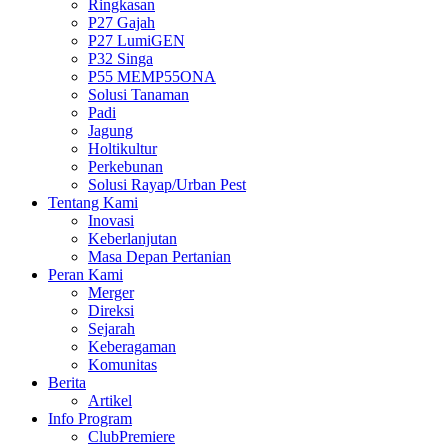
Ringkasan
P27 Gajah
P27 LumiGEN
P32 Singa
P55 MEMP55ONA
Solusi Tanaman
Padi
Jagung
Holtikultur
Perkebunan
Solusi Rayap/Urban Pest
Tentang Kami
Inovasi
Keberlanjutan
Masa Depan Pertanian
Peran Kami
Merger
Direksi
Sejarah
Keberagaman
Komunitas
Berita
Artikel
Info Program
ClubPremiere