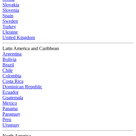
Slovakia
Slovenia
Spain
Sweden
Turkey
Ukraine
United Kingdom
Latin America and Caribbean
Argentina
Bolivia
Brazil
Chile
Colombia
Costa Rica
Dominican Republic
Ecuador
Guatemala
Mexico
Panama
Paraguay
Peru
Uruguay
North America