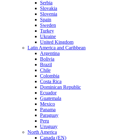
Serbia
Slovakia
Slovenia
Spain
Sweden
Turkey
Ukraine
United Kingdom
Latin America and Caribbean
Argentina
Bolivia
Brazil
Chile
Colombia
Costa Rica
Dominican Republic
Ecuador
Guatemala
Mexico
Panama
Paraguay
Peru
Uruguay
North America
Canada (EN)