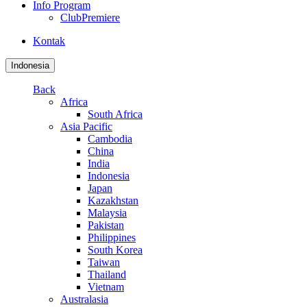
Info Program
ClubPremiere
Kontak
Indonesia
Back
Africa
South Africa
Asia Pacific
Cambodia
China
India
Indonesia
Japan
Kazakhstan
Malaysia
Pakistan
Philippines
South Korea
Taiwan
Thailand
Vietnam
Australasia