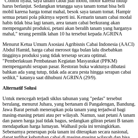
"Contoh nyata, saya tanam cabai jual mobil, motor karena hidup
harus berlanjut. Sedangkan tetangga saya tanam tomat bisa beli
mobil karena harga tomat mahal, besok saya tanam tomat. Hampir
semua petani pola pikirnya seperti ini. Kemarin tanam cabai modal
habis tidak bisa lagi tanam, area tanam cabai berkurang akan
mempengaruhi produksi, petani akan beralih tanam yang harganya
mahal," terang pemilik lahan 10 ha tersebut kepada AGRINA
Menurut Ketua Umum Asosiasi Agribisnis Cabai Indonesia (AACI)
Abdul Hamid, harga cabai merosot tiga bulan lalu disebabkan
tingginya produksi yang tidak terserap secara optimal.
"Pemberlakuan Pembatasan Kegiatan Masyarakat (PPKM)
mempengaruhi serapan pasar. Restoran buka waktunya dibatasi
bahkan ada yang tutup, tidak ada acara pesta hingga serapan cabai
sedikit," katanya saat dihubuni AGRINA (29/9).
Alternatif Solusi
Untuk mencegah terjadi siklus tahunan yang "pedas" tersebut
berulang, menurut Juhara, yang bertanam di Pangalengan, Bandung.
Jawa Barat pernah menerapkan pola tanam yang terjadwal bagi
masing-masing petani atau per wilayah. Namun, saat petani A tanam
dan panen harga jual tidak bagus, sedangkan giliran petani B tanam
mendapatkan harga lumayan. Walhasil pola ini tersingkirkan.
Sebenarnya penerapan pola tanam ini diterapkan secara nasional,
dapat terlihat kebutuhan cabai di masing-masing wilayah dan bisa