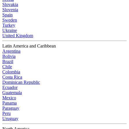
Slovakia
Slovenia
Spain
Sweden
Turkey
Ukraine
United Kingdom
Latin America and Caribbean
Argentina
Bolivia
Brazil
Chile
Colombia
Costa Rica
Dominican Republic
Ecuador
Guatemala
Mexico
Panama
Paraguay
Peru
Uruguay
North America