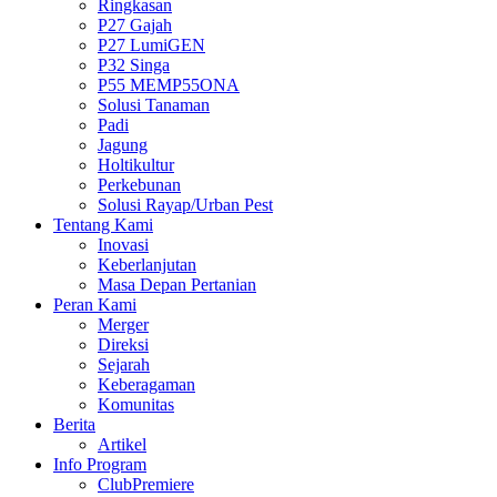
Ringkasan
P27 Gajah
P27 LumiGEN
P32 Singa
P55 MEMP55ONA
Solusi Tanaman
Padi
Jagung
Holtikultur
Perkebunan
Solusi Rayap/Urban Pest
Tentang Kami
Inovasi
Keberlanjutan
Masa Depan Pertanian
Peran Kami
Merger
Direksi
Sejarah
Keberagaman
Komunitas
Berita
Artikel
Info Program
ClubPremiere