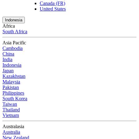
Canada (FR)
United States
Indonesia
Africa
South Africa
Asia Pacific
Cambodia
China
India
Indonesia
Japan
Kazakhstan
Malaysia
Pakistan
Philippines
South Korea
Taiwan
Thailand
Vietnam
Australasia
Australia
New Zealand