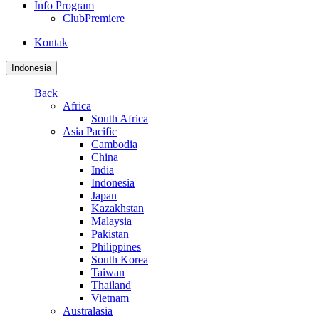
Info Program
ClubPremiere
Kontak
Indonesia
Back
Africa
South Africa
Asia Pacific
Cambodia
China
India
Indonesia
Japan
Kazakhstan
Malaysia
Pakistan
Philippines
South Korea
Taiwan
Thailand
Vietnam
Australasia