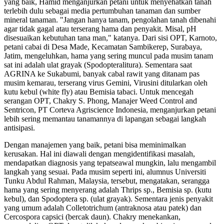
yang baik, Hamid menganjurkan petani untuk menyehatkan tanah
terlebih dulu sebagai media pertumbuhan tanaman dan sumber
mineral tanaman. "Jangan hanya tanam, pengolahan tanah dibenahi
agar tidak gagal atau terserang hama dan penyakit. Misal, pH
disesuaikan kebutuhan tana man," katanya. Dari sisi OPT, Karnoto,
petani cabai di Desa Made, Kecamatan Sambikerep, Surabaya,
Jatim, mengeluhkan, hama yang sering muncul pada musim tanam
sat ini adalah ulat grayak (Spodopteralitura). Sementara saat
AGRINA ke Sukabumi, banyak cabal rawit yang ditanam pas
musim kemarau, terserang virus Gemini, Virusini ditularkan oleh
kutu kebul (white fly) atau Bemisia tabaci. Untuk mencegah
serangan OPT, Chakry S. Phong, Manajer Weed Control and
Sentricon, PT Corteva Agriscience Indonesia, menganjurkan petani
lebih sering memantau tanamannya di lapangan sebagai langkah
antisipasi.
Dengan manajemen yang baik, petani bisa meminimalkan
kerusakan. Hal ini diawali dengan mengidentifikasi masalah,
mendapatkan diagnosis yang tepatseawal mungkin, lalu mengambil
langkah yang sesuai. Pada musim seperti ini, alumnus Universiti
Tunku Abdul Rahman, Malaysia, tersebut, mengatakan, serangga
hama yang sering menyerang adalah Thrips sp., Bemisia sp. (kutu
kebul), dan Spodoptera sp. (ulat grayak). Sementara jenis penyakit
yang umum adalah Colletotrichum (antraknosa atau patek) dan
Cercospora capsici (bercak daun). Chakry menekankan,