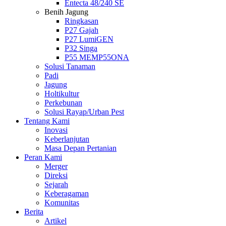
Entecta 48/240 SE
Benih Jagung
Ringkasan
P27 Gajah
P27 LumiGEN
P32 Singa
P55 MEMP55ONA
Solusi Tanaman
Padi
Jagung
Holtikultur
Perkebunan
Solusi Rayap/Urban Pest
Tentang Kami
Inovasi
Keberlanjutan
Masa Depan Pertanian
Peran Kami
Merger
Direksi
Sejarah
Keberagaman
Komunitas
Berita
Artikel