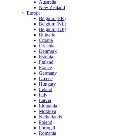
Australia
New Zealand
Europe
Belgium (FR)
Belgium (NL)
Belgium (DE)
Bulgaria
Croatia
Czechia
Denmark
Estonia
Finland
France
Germany
Greece
Hungary
Ireland
Italy
Latvia
Lithuania
Moldova
Netherlands
Poland
Portugal
Romania