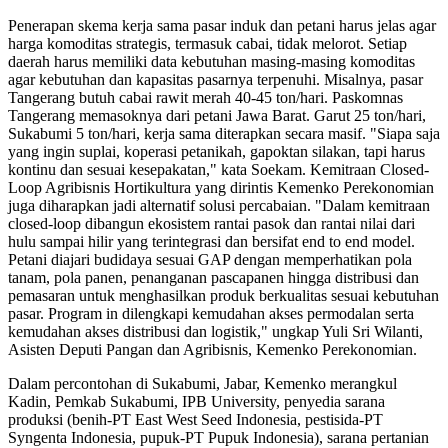
Penerapan skema kerja sama pasar induk dan petani harus jelas agar
harga komoditas strategis, termasuk cabai, tidak melorot. Setiap
daerah harus memiliki data kebutuhan masing-masing komoditas
agar kebutuhan dan kapasitas pasarnya terpenuhi. Misalnya, pasar
Tangerang butuh cabai rawit merah 40-45 ton/hari. Paskomnas
Tangerang memasoknya dari petani Jawa Barat. Garut 25 ton/hari,
Sukabumi 5 ton/hari, kerja sama diterapkan secara masif. "Siapa saja
yang ingin suplai, koperasi petanikah, gapoktan silakan, tapi harus
kontinu dan sesuai kesepakatan," kata Soekam. Kemitraan Closed-
Loop Agribisnis Hortikultura yang dirintis Kemenko Perekonomian
juga diharapkan jadi alternatif solusi percabaian. "Dalam kemitraan
closed-loop dibangun ekosistem rantai pasok dan rantai nilai dari
hulu sampai hilir yang terintegrasi dan bersifat end to end model.
Petani diajari budidaya sesuai GAP dengan memperhatikan pola
tanam, pola panen, penanganan pascapanen hingga distribusi dan
pemasaran untuk menghasilkan produk berkualitas sesuai kebutuhan
pasar. Program in dilengkapi kemudahan akses permodalan serta
kemudahan akses distribusi dan logistik," ungkap Yuli Sri Wilanti,
Asisten Deputi Pangan dan Agribisnis, Kemenko Perekonomian.
Dalam percontohan di Sukabumi, Jabar, Kemenko merangkul
Kadin, Pemkab Sukabumi, IPB University, penyedia sarana
produksi (benih-PT East West Seed Indonesia, pestisida-PT
Syngenta Indonesia, pupuk-PT Pupuk Indonesia), sarana pertanian