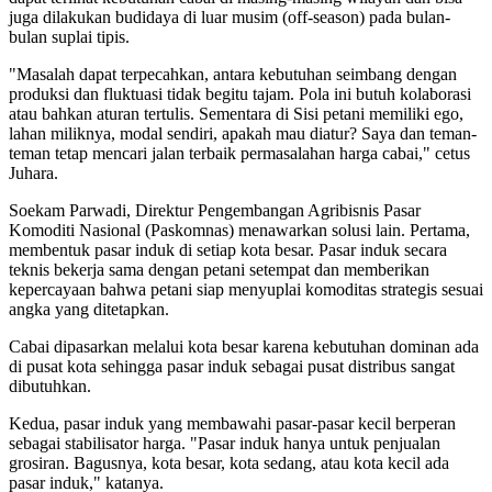
juga dilakukan budidaya di luar musim (off-season) pada bulan-
bulan suplai tipis.
"Masalah dapat terpecahkan, antara kebutuhan seimbang dengan
produksi dan fluktuasi tidak begitu tajam. Pola ini butuh kolaborasi
atau bahkan aturan tertulis. Sementara di Sisi petani memiliki ego,
lahan miliknya, modal sendiri, apakah mau diatur? Saya dan teman-
teman tetap mencari jalan terbaik permasalahan harga cabai," cetus
Juhara.
Soekam Parwadi, Direktur Pengembangan Agribisnis Pasar
Komoditi Nasional (Paskomnas) menawarkan solusi lain. Pertama,
membentuk pasar induk di setiap kota besar. Pasar induk secara
teknis bekerja sama dengan petani setempat dan memberikan
kepercayaan bahwa petani siap menyuplai komoditas strategis sesuai
angka yang ditetapkan.
Cabai dipasarkan melalui kota besar karena kebutuhan dominan ada
di pusat kota sehingga pasar induk sebagai pusat distribus sangat
dibutuhkan.
Kedua, pasar induk yang membawahi pasar-pasar kecil berperan
sebagai stabilisator harga. "Pasar induk hanya untuk penjualan
grosiran. Bagusnya, kota besar, kota sedang, atau kota kecil ada
pasar induk," katanya.