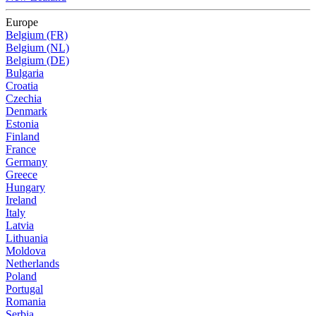
Europe
Belgium (FR)
Belgium (NL)
Belgium (DE)
Bulgaria
Croatia
Czechia
Denmark
Estonia
Finland
France
Germany
Greece
Hungary
Ireland
Italy
Latvia
Lithuania
Moldova
Netherlands
Poland
Portugal
Romania
Serbia