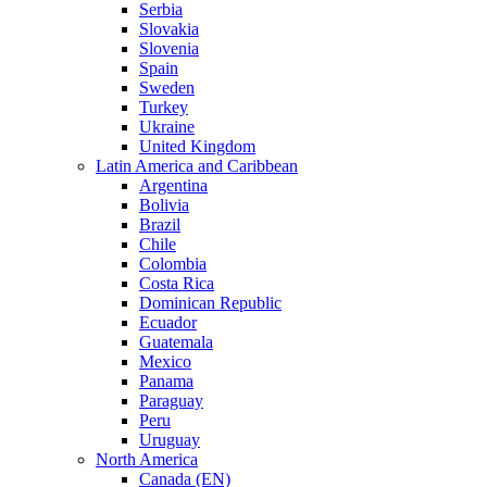
Serbia
Slovakia
Slovenia
Spain
Sweden
Turkey
Ukraine
United Kingdom
Latin America and Caribbean
Argentina
Bolivia
Brazil
Chile
Colombia
Costa Rica
Dominican Republic
Ecuador
Guatemala
Mexico
Panama
Paraguay
Peru
Uruguay
North America
Canada (EN)