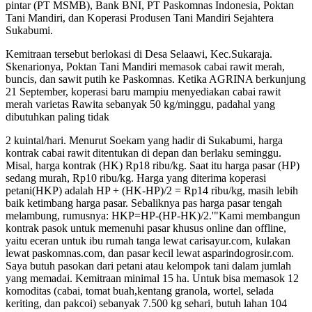
pintar (PT MSMB), Bank BNI, PT Paskomnas Indonesia, Poktan
Tani Mandiri, dan Koperasi Produsen Tani Mandiri Sejahtera
Sukabumi.
Kemitraan tersebut berlokasi di Desa Selaawi, Kec.Sukaraja.
Skenarionya, Poktan Tani Mandiri memasok cabai rawit merah,
buncis, dan sawit putih ke Paskomnas. Ketika AGRINA berkunjung
21 September, koperasi baru mampiu menyediakan cabai rawit
merah varietas Rawita sebanyak 50 kg/minggu, padahal yang
dibutuhkan paling tidak
2 kuintal/hari. Menurut Soekam yang hadir di Sukabumi, harga
kontrak cabai rawit ditentukan di depan dan berlaku seminggu.
Misal, harga kontrak (HK) Rp18 ribu/kg. Saat itu harga pasar (HP)
sedang murah, Rp10 ribu/kg. Harga yang diterima koperasi
petani(HKP) adalah HP + (HK-HP)/2 = Rp14 ribu/kg, masih lebih
baik ketimbang harga pasar. Sebaliknya pas harga pasar tengah
melambung, rumusnya: HKP=HP-(HP-HK)/2.'"Kami membangun
kontrak pasok untuk memenuhi pasar khusus online dan offline,
yaitu eceran untuk ibu rumah tanga lewat carisayur.com, kulakan
lewat paskomnas.com, dan pasar kecil lewat asparindogrosir.com.
Saya butuh pasokan dari petani atau kelompok tani dalam jumlah
yang memadai. Kemitraan minimal 15 ha. Untuk bisa memasok 12
komoditas (cabai, tomat buah,kentang granola, wortel, selada
keriting, dan pakcoi) sebanyak 7.500 kg sehari, butuh lahan 104