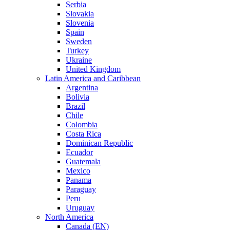
Serbia
Slovakia
Slovenia
Spain
Sweden
Turkey
Ukraine
United Kingdom
Latin America and Caribbean
Argentina
Bolivia
Brazil
Chile
Colombia
Costa Rica
Dominican Republic
Ecuador
Guatemala
Mexico
Panama
Paraguay
Peru
Uruguay
North America
Canada (EN)