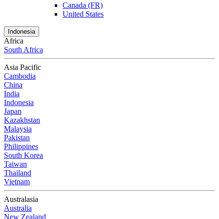
Canada (FR)
United States
Indonesia
Africa
South Africa
Asia Pacific
Cambodia
China
India
Indonesia
Japan
Kazakhstan
Malaysia
Pakistan
Philippines
South Korea
Taiwan
Thailand
Vietnam
Australasia
Australia
New Zealand