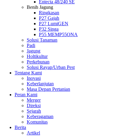
Entecta 48/240 SE
Benih Jagung
Ringkasan
P27 Gajah
P27 LumiGEN
P32 Singa
P55 MEMP55ONA
Solusi Tanaman
Padi
Jagung
Holtikultur
Perkebunan
Solusi Rayap/Urban Pest
Tentang Kami
Inovasi
Keberlanjutan
Masa Depan Pertanian
Peran Kami
Merger
Direksi
Sejarah
Keberagaman
Komunitas
Berita
Artikel