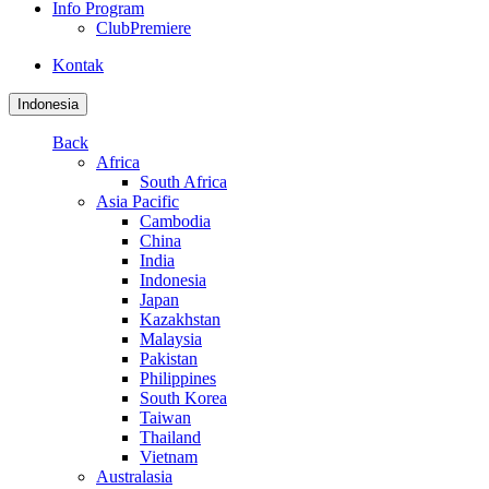
Info Program
ClubPremiere
Kontak
Indonesia
Back
Africa
South Africa
Asia Pacific
Cambodia
China
India
Indonesia
Japan
Kazakhstan
Malaysia
Pakistan
Philippines
South Korea
Taiwan
Thailand
Vietnam
Australasia