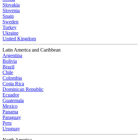
Slovakia
Slovenia
Spain
Sweden
Turkey
Ukraine
United Kingdom
Latin America and Caribbean
Argentina
Bolivia
Brazil
Chile
Colombia
Costa Rica
Dominican Republic
Ecuador
Guatemala
Mexico
Panama
Paraguay
Peru
Uruguay
North America