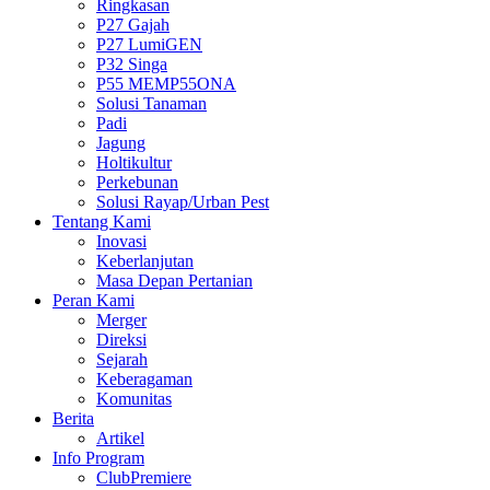
Ringkasan
P27 Gajah
P27 LumiGEN
P32 Singa
P55 MEMP55ONA
Solusi Tanaman
Padi
Jagung
Holtikultur
Perkebunan
Solusi Rayap/Urban Pest
Tentang Kami
Inovasi
Keberlanjutan
Masa Depan Pertanian
Peran Kami
Merger
Direksi
Sejarah
Keberagaman
Komunitas
Berita
Artikel
Info Program
ClubPremiere