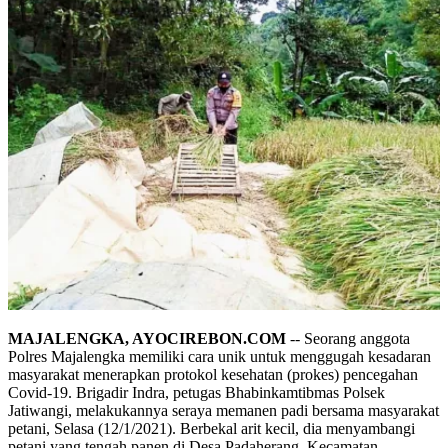
MAJALENGKA, AYOCIREBON.COM
-- Seorang anggota
Polres Majalengka memiliki cara unik untuk menggugah kesadaran
masyarakat menerapkan protokol kesehatan (prokes) pencegahan
Covid-19. Brigadir Indra, petugas Bhabinkamtibmas Polsek
Jatiwangi, melakukannya seraya memanen padi bersama masyarakat
petani, Selasa (12/1/2021). Berbekal arit kecil, dia menyambangi
petani yang tengah panen di Desa Padaherang, Kecamatan