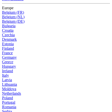
Europe
Belgium (FR)
Belgium (NL)
Belgium (DE)
Bulgaria
Croatia
Czechia
Denmark
Estonia
Finland
France
Germany
Greece
Hungary
Ireland
Italy
Latvia
Lithuania
Moldova
Netherlands
Poland
Portugal
Romania
Serbia