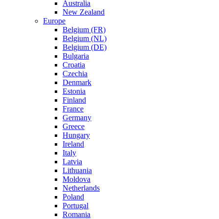
Australia
New Zealand
Europe
Belgium (FR)
Belgium (NL)
Belgium (DE)
Bulgaria
Croatia
Czechia
Denmark
Estonia
Finland
France
Germany
Greece
Hungary
Ireland
Italy
Latvia
Lithuania
Moldova
Netherlands
Poland
Portugal
Romania