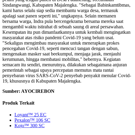
Sindangwangi, Kabupaten Majalengka. "Sebagai Babinkamtibmas,
kami harus selalu siap sedia membantu warga desa, termasuk
apalagi saat panen seperti ini," ungkapnya. Selain memanen
bersama warga, Indra pula bercengekrama bersama mereka saat
mengambil waktu istirahat di sebuah saung di areal persawahan.
Kesempatan itu pun dimanfaatkannya untuk kembali mengingatkan
masyarakat atas risiko pandemi Covid-19 yang belum usai.
"Sekaligus mengimbau masyarakat untuk menerapkan prokes
pencegahan Covid-19, seperti mencuci tangan dengan sabun,
mengenakan masker saat beekumpul, menjaga jarak, menjauhi
kerumunan, hingga membatasi mobilitas," bebernya. Kegiatan
semacam itu sendiri, menurutnya, dilakukan sebagaimana anjuran
pemerintah sebagai upaya percepatan memutus mata rantai
penyebaran virus SARS-CoV-2 penyebab penyakit menular Covid-
19, khususnya di Kabupaten Majalengka.
Sumber: AYOCIREBON
Produk Terkait
Loyant™ 25 EC
Pexalon™ 106 SC
Kojo™ 300 SC