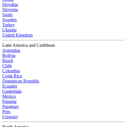
Slovakia
Slovenia
Spain
Sweden
Turkey
Ukraine
United Kingdom
Latin America and Caribbean
Argentina
Bolivia
Brazil
Chile
Colombia
Costa Rica
Dominican Republic
Ecuador
Guatemala
Mexico
Panama
Paraguay
Peru
Uruguay
North America