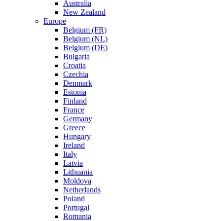
Australia
New Zealand
Europe
Belgium (FR)
Belgium (NL)
Belgium (DE)
Bulgaria
Croatia
Czechia
Denmark
Estonia
Finland
France
Germany
Greece
Hungary
Ireland
Italy
Latvia
Lithuania
Moldova
Netherlands
Poland
Portugal
Romania