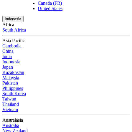
Canada (FR)
United States
Indonesia
Africa
South Africa
Asia Pacific
Cambodia
China
India
Indonesia
Japan
Kazakhstan
Malaysia
Pakistan
Philippines
South Korea
Taiwan
Thailand
Vietnam
Australasia
Australia
New Zealand