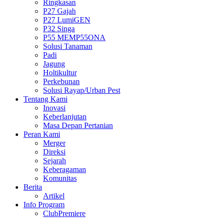
Ringkasan
P27 Gajah
P27 LumiGEN
P32 Singa
P55 MEMP55ONA
Solusi Tanaman
Padi
Jagung
Holtikultur
Perkebunan
Solusi Rayap/Urban Pest
Tentang Kami
Inovasi
Keberlanjutan
Masa Depan Pertanian
Peran Kami
Merger
Direksi
Sejarah
Keberagaman
Komunitas
Berita
Artikel
Info Program
ClubPremiere