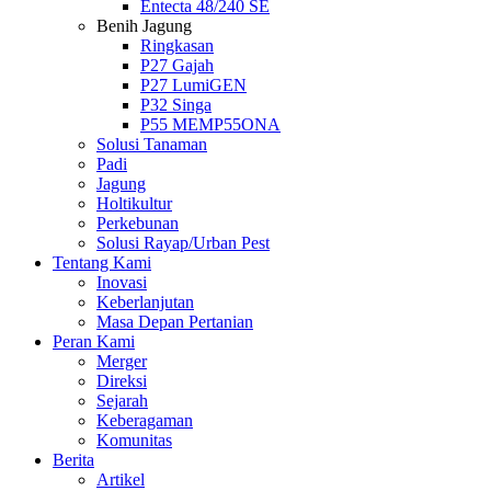
Entecta 48/240 SE
Benih Jagung
Ringkasan
P27 Gajah
P27 LumiGEN
P32 Singa
P55 MEMP55ONA
Solusi Tanaman
Padi
Jagung
Holtikultur
Perkebunan
Solusi Rayap/Urban Pest
Tentang Kami
Inovasi
Keberlanjutan
Masa Depan Pertanian
Peran Kami
Merger
Direksi
Sejarah
Keberagaman
Komunitas
Berita
Artikel