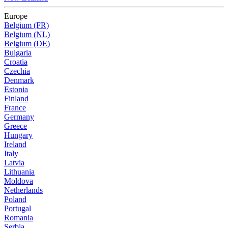
Europe
Belgium (FR)
Belgium (NL)
Belgium (DE)
Bulgaria
Croatia
Czechia
Denmark
Estonia
Finland
France
Germany
Greece
Hungary
Ireland
Italy
Latvia
Lithuania
Moldova
Netherlands
Poland
Portugal
Romania
Serbia