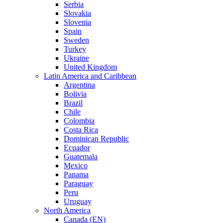
Serbia
Slovakia
Slovenia
Spain
Sweden
Turkey
Ukraine
United Kingdom
Latin America and Caribbean
Argentina
Bolivia
Brazil
Chile
Colombia
Costa Rica
Dominican Republic
Ecuador
Guatemala
Mexico
Panama
Paraguay
Peru
Uruguay
North America
Canada (EN)