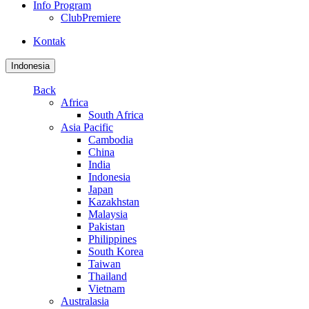
Info Program
ClubPremiere
Kontak
Indonesia
Back
Africa
South Africa
Asia Pacific
Cambodia
China
India
Indonesia
Japan
Kazakhstan
Malaysia
Pakistan
Philippines
South Korea
Taiwan
Thailand
Vietnam
Australasia