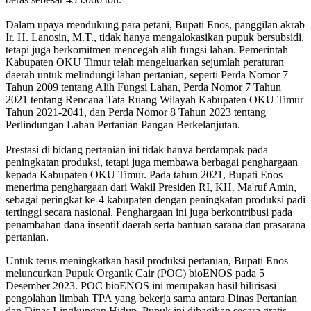
Dalam upaya mendukung para petani, Bupati Enos, panggilan akrab
Ir. H. Lanosin, M.T., tidak hanya mengalokasikan pupuk bersubsidi,
tetapi juga berkomitmen mencegah alih fungsi lahan. Pemerintah
Kabupaten OKU Timur telah mengeluarkan sejumlah peraturan
daerah untuk melindungi lahan pertanian, seperti Perda Nomor 7
Tahun 2009 tentang Alih Fungsi Lahan, Perda Nomor 7 Tahun
2021 tentang Rencana Tata Ruang Wilayah Kabupaten OKU Timur
Tahun 2021-2041, dan Perda Nomor 8 Tahun 2023 tentang
Perlindungan Lahan Pertanian Pangan Berkelanjutan.
Prestasi di bidang pertanian ini tidak hanya berdampak pada
peningkatan produksi, tetapi juga membawa berbagai penghargaan
kepada Kabupaten OKU Timur. Pada tahun 2021, Bupati Enos
menerima penghargaan dari Wakil Presiden RI, KH. Ma'ruf Amin,
sebagai peringkat ke-4 kabupaten dengan peningkatan produksi padi
tertinggi secara nasional. Penghargaan ini juga berkontribusi pada
penambahan dana insentif daerah serta bantuan sarana dan prasarana
pertanian.
Untuk terus meningkatkan hasil produksi pertanian, Bupati Enos
meluncurkan Pupuk Organik Cair (POC) bioENOS pada 5
Desember 2023. POC bioENOS ini merupakan hasil hilirisasi
pengolahan limbah TPA yang bekerja sama antara Dinas Pertanian
dan Dinas Lingkungan Hidup. Pupuk ini dibagikan secara gratis