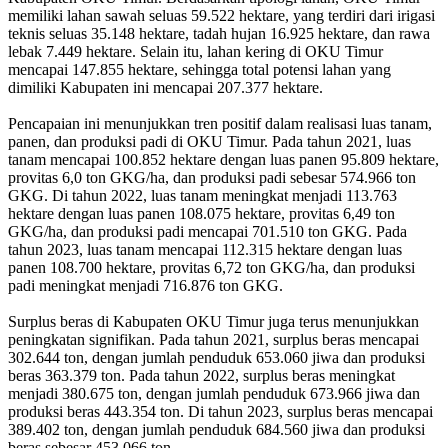
memiliki lahan sawah seluas 59.522 hektare, yang terdiri dari irigasi
teknis seluas 35.148 hektare, tadah hujan 16.925 hektare, dan rawa
lebak 7.449 hektare. Selain itu, lahan kering di OKU Timur
mencapai 147.855 hektare, sehingga total potensi lahan yang
dimiliki Kabupaten ini mencapai 207.377 hektare.
Pencapaian ini menunjukkan tren positif dalam realisasi luas tanam,
panen, dan produksi padi di OKU Timur. Pada tahun 2021, luas
tanam mencapai 100.852 hektare dengan luas panen 95.809 hektare,
provitas 6,0 ton GKG/ha, dan produksi padi sebesar 574.966 ton
GKG. Di tahun 2022, luas tanam meningkat menjadi 113.763
hektare dengan luas panen 108.075 hektare, provitas 6,49 ton
GKG/ha, dan produksi padi mencapai 701.510 ton GKG. Pada
tahun 2023, luas tanam mencapai 112.315 hektare dengan luas
panen 108.700 hektare, provitas 6,72 ton GKG/ha, dan produksi
padi meningkat menjadi 716.876 ton GKG.
Surplus beras di Kabupaten OKU Timur juga terus menunjukkan
peningkatan signifikan. Pada tahun 2021, surplus beras mencapai
302.644 ton, dengan jumlah penduduk 653.060 jiwa dan produksi
beras 363.379 ton. Pada tahun 2022, surplus beras meningkat
menjadi 380.675 ton, dengan jumlah penduduk 673.966 jiwa dan
produksi beras 443.354 ton. Di tahun 2023, surplus beras mencapai
389.402 ton, dengan jumlah penduduk 684.560 jiwa dan produksi
beras sebesar 453.066 ton.