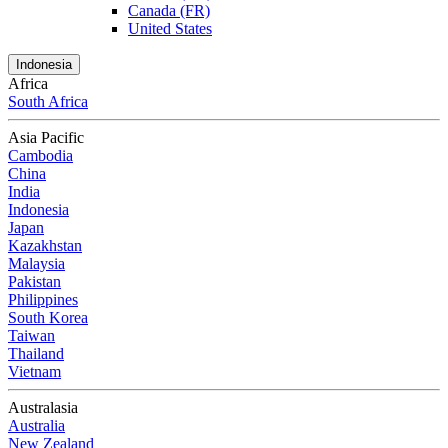
Canada (FR)
United States
Indonesia
Africa
South Africa
Asia Pacific
Cambodia
China
India
Indonesia
Japan
Kazakhstan
Malaysia
Pakistan
Philippines
South Korea
Taiwan
Thailand
Vietnam
Australasia
Australia
New Zealand