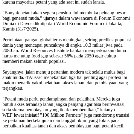
karena mayoritas petani yang ada saat ini sudah lansia.
"Banyak petani akan segera pensiun. Ini membuka peluang besar
bagi generasi muda," ujarnya dalam wawancara di Forum Ekonomi
Dunia di Davos dikutip dari World Economic Forum di Jakarta,
Kamis (31/7/2025).
Permintaan pangan global terus meningkat, seiring prediksi populasi
dunia yang mencapai puncaknya di angka 10,3 miliar jiwa pada
2080-an. World Resources Institute bahkan memperkirakan dunia
harus menutup food gap sebesar 56% pada 2050 agar cukup
memberi makan seluruh populasi.
Sayangnya, jalan menuju pertanian modern tak selalu mulus bagi
anak muda. d'Alissac menekankan tiga hal penting agar profesi ini
makin menarik yakni pelatihan, akses lahan, dan pembiayaan yang
terjangkau.
"Petani muda perlu pendampingan dan pelatihan. Mereka juga
butuh akses terhadap lahan jangka panjang agar bisa berinvestasi,
serta skema pembiayaan yang tidak memberatkan," katanya.
WEF lewat inisiatif "100 Million Farmers" juga mendorong transisi
ke pertanian berkelanjutan dan tangguh iklim yang fokus pada
perbaikan kualitas tanah dan akses pembiayaan bagi petani kecil.