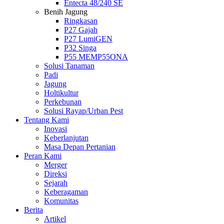
Entecta 48/240 SE
Benih Jagung
Ringkasan
P27 Gajah
P27 LumiGEN
P32 Singa
P55 MEMP55ONA
Solusi Tanaman
Padi
Jagung
Holtikultur
Perkebunan
Solusi Rayap/Urban Pest
Tentang Kami
Inovasi
Keberlanjutan
Masa Depan Pertanian
Peran Kami
Merger
Direksi
Sejarah
Keberagaman
Komunitas
Berita
Artikel