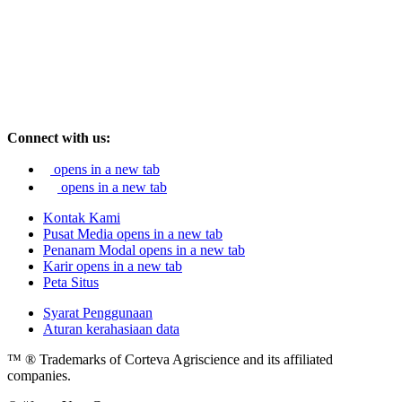
Connect with us:
opens in a new tab
opens in a new tab
Kontak Kami
Pusat Media
opens in a new tab
Penanam Modal
opens in a new tab
Karir
opens in a new tab
Peta Situs
Syarat Penggunaan
Aturan kerahasiaan data
™ ® Trademarks of Corteva Agriscience and its affiliated
companies.