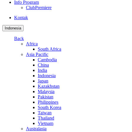
Info Program
ClubPremiere
Kontak
Indonesia
Back
Africa
South Africa
Asia Pacific
Cambodia
China
India
Indonesia
Japan
Kazakhstan
Malaysia
Pakistan
Philippines
South Korea
Taiwan
Thailand
Vietnam
Australasia