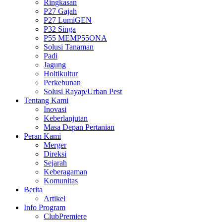
Ringkasan
P27 Gajah
P27 LumiGEN
P32 Singa
P55 MEMP55ONA
Solusi Tanaman
Padi
Jagung
Holtikultur
Perkebunan
Solusi Rayap/Urban Pest
Tentang Kami
Inovasi
Keberlanjutan
Masa Depan Pertanian
Peran Kami
Merger
Direksi
Sejarah
Keberagaman
Komunitas
Berita
Artikel
Info Program
ClubPremiere