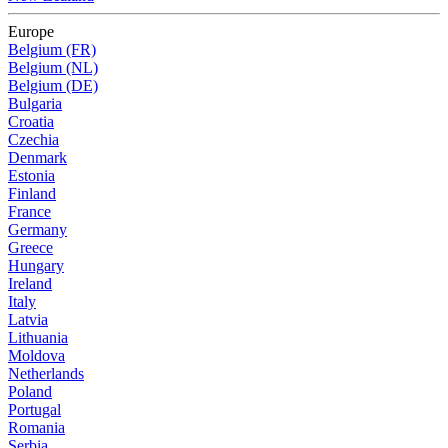
Europe
Belgium (FR)
Belgium (NL)
Belgium (DE)
Bulgaria
Croatia
Czechia
Denmark
Estonia
Finland
France
Germany
Greece
Hungary
Ireland
Italy
Latvia
Lithuania
Moldova
Netherlands
Poland
Portugal
Romania
Serbia