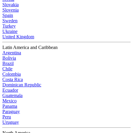
Slovakia
Slovenia
Spain
Sweden
Turkey
Ukraine
United Kingdom
Latin America and Caribbean
Argentina
Bolivia
Brazil
Chile
Colombia
Costa Rica
Dominican Republic
Ecuador
Guatemala
Mexico
Panama
Paraguay
Peru
Uruguay
North America