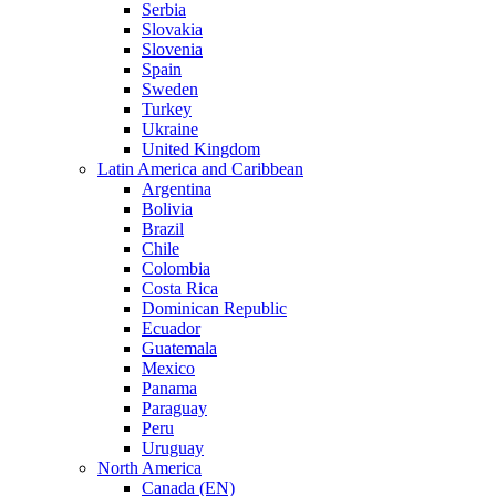
Serbia
Slovakia
Slovenia
Spain
Sweden
Turkey
Ukraine
United Kingdom
Latin America and Caribbean
Argentina
Bolivia
Brazil
Chile
Colombia
Costa Rica
Dominican Republic
Ecuador
Guatemala
Mexico
Panama
Paraguay
Peru
Uruguay
North America
Canada (EN)