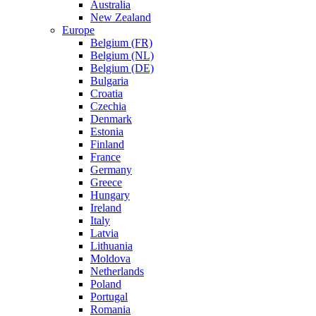
Australia
New Zealand
Europe
Belgium (FR)
Belgium (NL)
Belgium (DE)
Bulgaria
Croatia
Czechia
Denmark
Estonia
Finland
France
Germany
Greece
Hungary
Ireland
Italy
Latvia
Lithuania
Moldova
Netherlands
Poland
Portugal
Romania