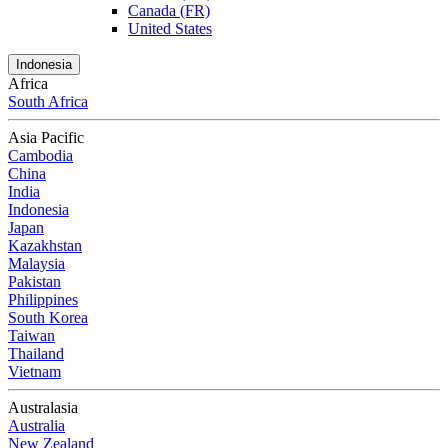
Canada (FR)
United States
Indonesia
Africa
South Africa
Asia Pacific
Cambodia
China
India
Indonesia
Japan
Kazakhstan
Malaysia
Pakistan
Philippines
South Korea
Taiwan
Thailand
Vietnam
Australasia
Australia
New Zealand