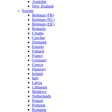
Australia
New Zealand
Europe
Belgium (FR)
Belgium (NL)
Belgium (DE)
Bulgaria
Croatia
Czechia
Denmark
Estonia
Finland
France
Germany
Greece
Hungary
Ireland
Italy
Latvia
Lithuania
Moldova
Netherlands
Poland
Portugal
Romania