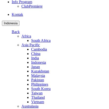
Info Program
ClubPremiere
Kontak
Indonesia
Back
Africa
South Africa
Asia Pacific
Cambodia
China
India
Indonesia
Japan
Kazakhstan
Malaysia
Pakistan
Philippines
South Korea
Taiwan
Thailand
Vietnam
Australasia