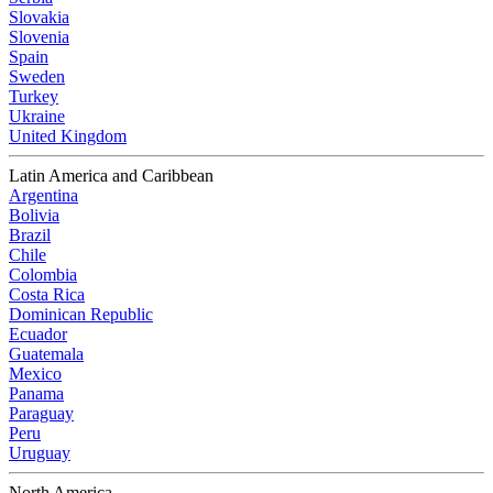
Slovakia
Slovenia
Spain
Sweden
Turkey
Ukraine
United Kingdom
Latin America and Caribbean
Argentina
Bolivia
Brazil
Chile
Colombia
Costa Rica
Dominican Republic
Ecuador
Guatemala
Mexico
Panama
Paraguay
Peru
Uruguay
North America