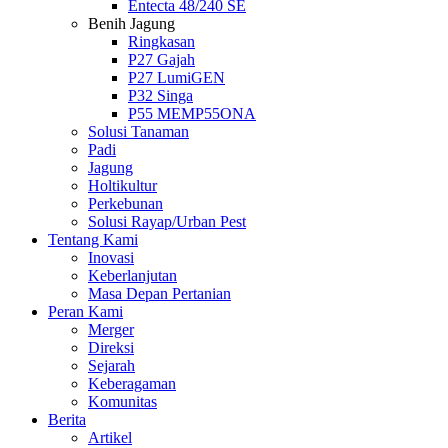
Entecta 48/240 SE
Benih Jagung
Ringkasan
P27 Gajah
P27 LumiGEN
P32 Singa
P55 MEMP55ONA
Solusi Tanaman
Padi
Jagung
Holtikultur
Perkebunan
Solusi Rayap/Urban Pest
Tentang Kami
Inovasi
Keberlanjutan
Masa Depan Pertanian
Peran Kami
Merger
Direksi
Sejarah
Keberagaman
Komunitas
Berita
Artikel