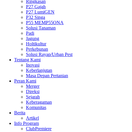
Ringkasan
P27 Gajah
P27 LumiGEN
P32 Singa
P55 MEMP55ONA
Solusi Tanaman
Padi
Jagung
Holtikultur
Perkebunan
Solusi Rayap/Urban Pest
Tentang Kami
Inovasi
Keberlanjutan
Masa Depan Pertanian
Peran Kami
Merger
Direksi
Sejarah
Keberagaman
Komunitas
Berita
Artikel
Info Program
ClubPremiere