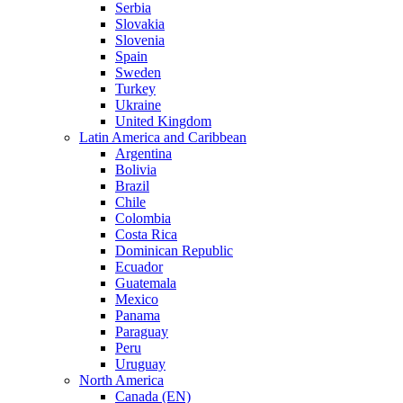
Serbia
Slovakia
Slovenia
Spain
Sweden
Turkey
Ukraine
United Kingdom
Latin America and Caribbean
Argentina
Bolivia
Brazil
Chile
Colombia
Costa Rica
Dominican Republic
Ecuador
Guatemala
Mexico
Panama
Paraguay
Peru
Uruguay
North America
Canada (EN)