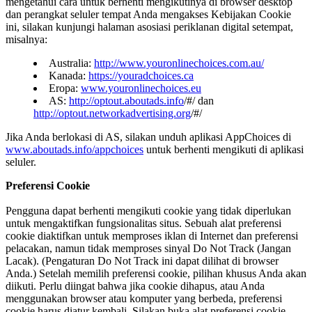
mengetahui cara untuk berhenti mengikutinya di browser desktop
dan perangkat seluler tempat Anda mengakses Kebijakan Cookie
ini, silakan kunjungi halaman asosiasi periklanan digital setempat,
misalnya:
Australia:
http://www.youronlinechoices.com.au/
Kanada:
https://youradchoices.ca
Eropa:
www.youronlinechoices.eu
AS:
http://optout.aboutads.info
/#/ dan
http://optout.networkadvertising.org
/#/
Jika Anda berlokasi di AS, silakan unduh aplikasi AppChoices di
www.aboutads.info/appchoices
untuk berhenti mengikuti di aplikasi
seluler.
Preferensi Cookie
Pengguna dapat berhenti mengikuti cookie yang tidak diperlukan
untuk mengaktifkan fungsionalitas situs. Sebuah alat preferensi
cookie diaktifkan untuk memproses iklan di Internet dan preferensi
pelacakan, namun tidak memproses sinyal Do Not Track (Jangan
Lacak). (Pengaturan Do Not Track ini dapat dilihat di browser
Anda.) Setelah memilih preferensi cookie, pilihan khusus Anda akan
diikuti. Perlu diingat bahwa jika cookie dihapus, atau Anda
menggunakan browser atau komputer yang berbeda, preferensi
cookie harus diatur kembali. Silakan buka alat preferensi cookie