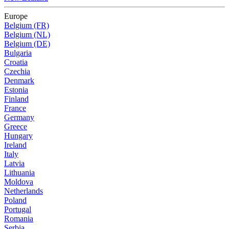
Europe
Belgium (FR)
Belgium (NL)
Belgium (DE)
Bulgaria
Croatia
Czechia
Denmark
Estonia
Finland
France
Germany
Greece
Hungary
Ireland
Italy
Latvia
Lithuania
Moldova
Netherlands
Poland
Portugal
Romania
Serbia