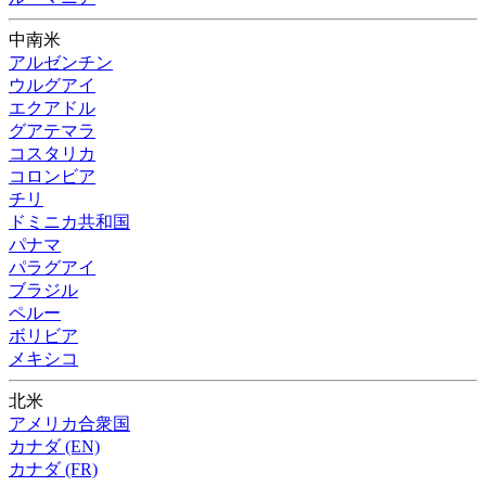
中南米
アルゼンチン
ウルグアイ
エクアドル
グアテマラ
コスタリカ
コロンビア
チリ
ドミニカ共和国
パナマ
パラグアイ
ブラジル
ペルー
ボリビア
メキシコ
北米
アメリカ合衆国
カナダ (EN)
カナダ (FR)