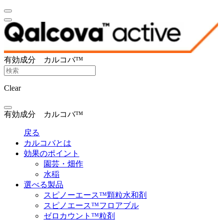
有効成分 カルコバ™
Clear
有効成分 カルコバ™
戻る
カルコバとは
効果のポイント
園芸・畑作
水稲
選べる製品
スピノーエース™顆粒水和剤
スピノエース™フロアブル
ゼロカウント™粒剤