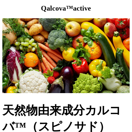
Qalcova™active
天然物由来成分カルコ
バ™（スピノサド）