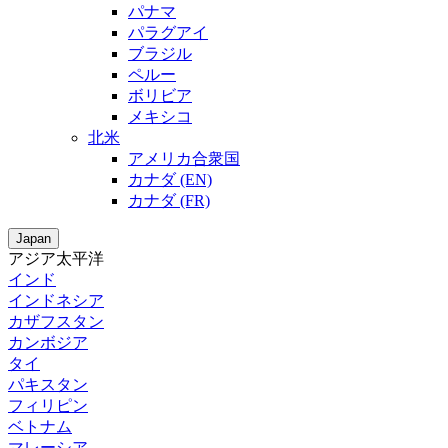
パナマ
パラグアイ
ブラジル
ペルー
ボリビア
メキシコ
北米
アメリカ合衆国
カナダ (EN)
カナダ (FR)
Japan
アジア太平洋
インド
インドネシア
カザフスタン
カンボジア
タイ
パキスタン
フィリピン
ベトナム
マレーシア