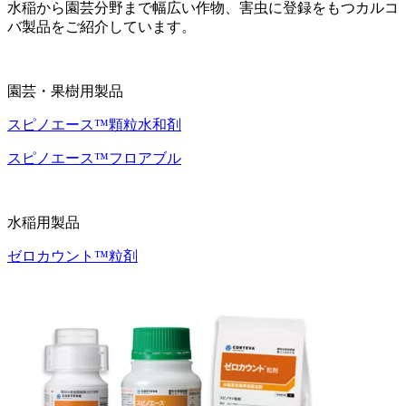
水稲から園芸分野まで幅広い作物、害虫に登録をもつカルコ
バ製品をご紹介しています。
園芸・果樹用製品
スピノエース™顆粒水和剤
スピノエース™フロアブル
水稲用製品
ゼロカウント™粒剤