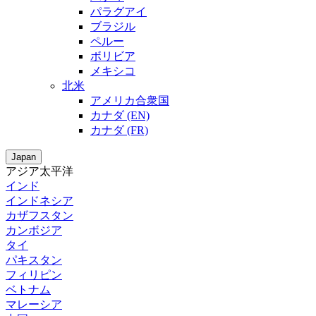
パラグアイ
ブラジル
ペルー
ボリビア
メキシコ
北米
アメリカ合衆国
カナダ (EN)
カナダ (FR)
Japan
アジア太平洋
インド
インドネシア
カザフスタン
カンボジア
タイ
パキスタン
フィリピン
ベトナム
マレーシア