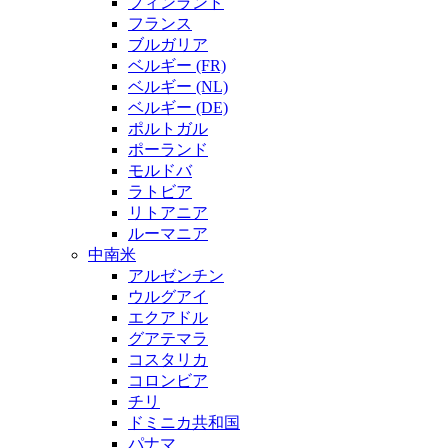
フィンランド
フランス
ブルガリア
ベルギー (FR)
ベルギー (NL)
ベルギー (DE)
ポルトガル
ポーランド
モルドバ
ラトビア
リトアニア
ルーマニア
中南米
アルゼンチン
ウルグアイ
エクアドル
グアテマラ
コスタリカ
コロンビア
チリ
ドミニカ共和国
パナマ