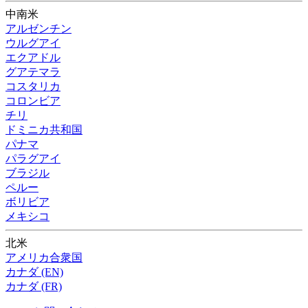
中南米
アルゼンチン
ウルグアイ
エクアドル
グアテマラ
コスタリカ
コロンビア
チリ
ドミニカ共和国
パナマ
パラグアイ
ブラジル
ペルー
ボリビア
メキシコ
北米
アメリカ合衆国
カナダ (EN)
カナダ (FR)