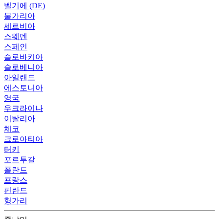
벨기에 (DE)
불가리아
세르비아
스웨덴
스페인
슬로바키아
슬로베니아
아일랜드
에스토니아
영국
우크라이나
이탈리아
체코
크로아티아
터키
포르투갈
폴란드
프랑스
핀란드
헝가리