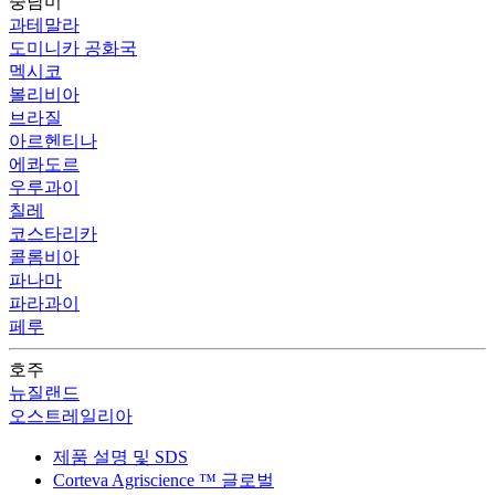
중남미
과테말라
도미니카 공화국
멕시코
볼리비아
브라질
아르헨티나
에콰도르
우루과이
칠레
코스타리카
콜롬비아
파나마
파라과이
페루
호주
뉴질랜드
오스트레일리아
제품 설명 및 SDS
Corteva Agriscience ™ 글로벌