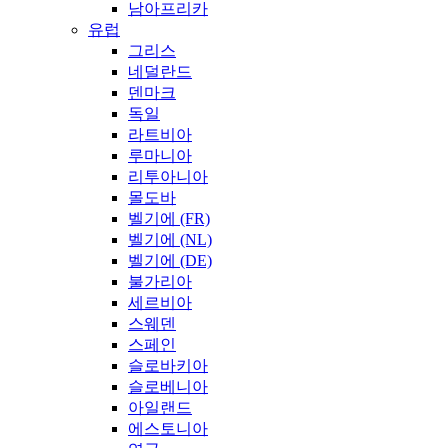
남아프리카
유럽
그리스
네덜란드
덴마크
독일
라트비아
루마니아
리투아니아
몰도바
벨기에 (FR)
벨기에 (NL)
벨기에 (DE)
불가리아
세르비아
스웨덴
스페인
슬로바키아
슬로베니아
아일랜드
에스토니아