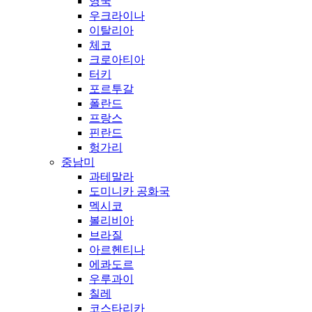
영국
우크라이나
이탈리아
체코
크로아티아
터키
포르투갈
폴란드
프랑스
핀란드
헝가리
중남미
과테말라
도미니카 공화국
멕시코
볼리비아
브라질
아르헨티나
에콰도르
우루과이
칠레
코스타리카