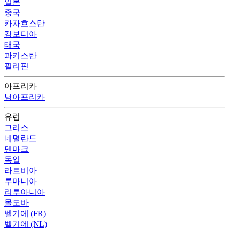
일본
중국
카자흐스탄
캄보디아
태국
파키스탄
필리핀
아프리카
남아프리카
유럽
그리스
네덜란드
덴마크
독일
라트비아
루마니아
리투아니아
몰도바
벨기에 (FR)
벨기에 (NL)