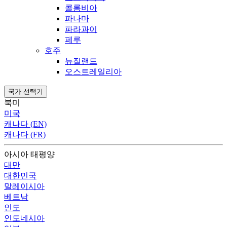
콜롬비아
파나마
파라과이
페루
호주
뉴질랜드
오스트레일리아
국가 선택기
북미
미국
캐나다 (EN)
캐나다 (FR)
아시아 태평양
대만
대한민국
말레이시아
베트남
인도
인도네시아