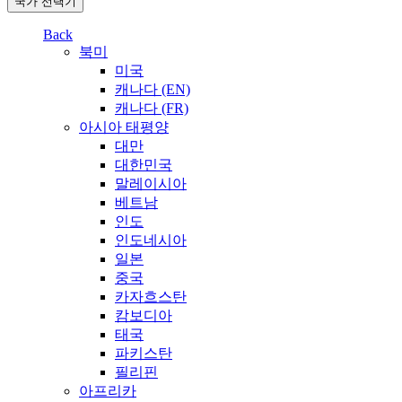
국가 선택기
Back
북미
미국
캐나다 (EN)
캐나다 (FR)
아시아 태평양
대만
대한민국
말레이시아
베트남
인도
인도네시아
일본
중국
카자흐스탄
캄보디아
태국
파키스탄
필리핀
아프리카