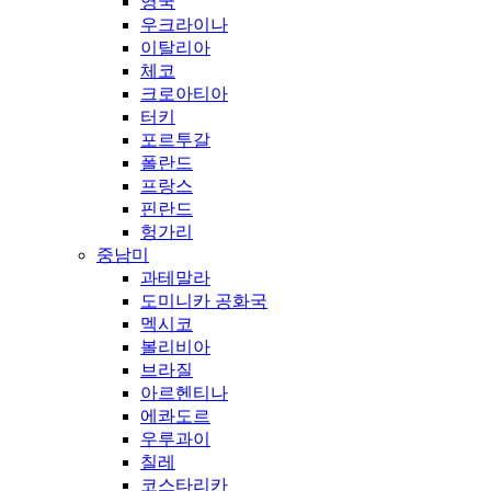
영국
우크라이나
이탈리아
체코
크로아티아
터키
포르투갈
폴란드
프랑스
핀란드
헝가리
중남미
과테말라
도미니카 공화국
멕시코
볼리비아
브라질
아르헨티나
에콰도르
우루과이
칠레
코스타리카