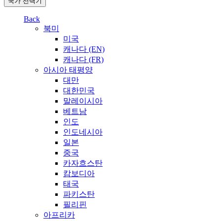
국가 선택기
Back
북미
미국
캐나다 (EN)
캐나다 (FR)
아시아 태평양
대만
대한민국
말레이시아
베트남
인도
인도네시아
일본
중국
카자흐스탄
캄보디아
태국
파키스탄
필리핀
아프리카