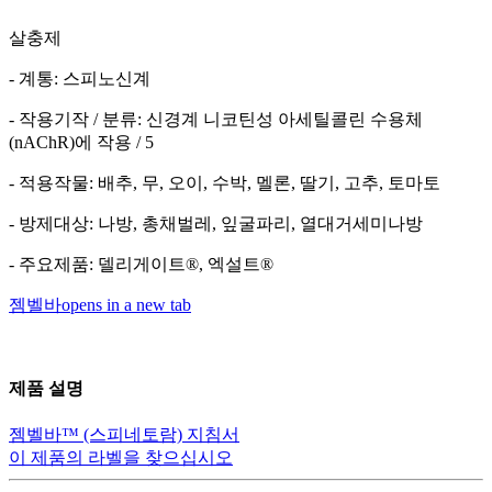
살충제
- 계통: 스피노신계
- 작용기작 / 분류: 신경계 니코틴성 아세틸콜린 수용체
(nAChR)에 작용 / 5
- 적용작물: 배추, 무, 오이, 수박, 멜론, 딸기, 고추, 토마토
- 방제대상: 나방, 총채벌레, 잎굴파리, 열대거세미나방
- 주요제품: 델리게이트®, 엑설트®
젬벨바
opens in a new tab
제품 설명
젬벨바™ (스피네토람) 지침서
이 제품의 라벨을 찾으십시오