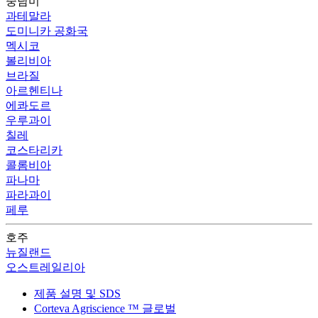
중남미
과테말라
도미니카 공화국
멕시코
볼리비아
브라질
아르헨티나
에콰도르
우루과이
칠레
코스타리카
콜롬비아
파나마
파라과이
페루
호주
뉴질랜드
오스트레일리아
제품 설명 및 SDS
Corteva Agriscience ™ 글로벌