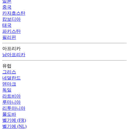
일본
중국
카자흐스탄
캄보디아
태국
파키스탄
필리핀
아프리카
남아프리카
유럽
그리스
네덜란드
덴마크
독일
라트비아
루마니아
리투아니아
몰도바
벨기에 (FR)
벨기에 (NL)