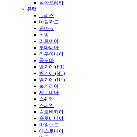
남아프리카
유럽
그리스
네덜란드
덴마크
독일
라트비아
루마니아
리투아니아
몰도바
벨기에 (FR)
벨기에 (NL)
벨기에 (DE)
불가리아
세르비아
스웨덴
스페인
슬로바키아
슬로베니아
아일랜드
에스토니아