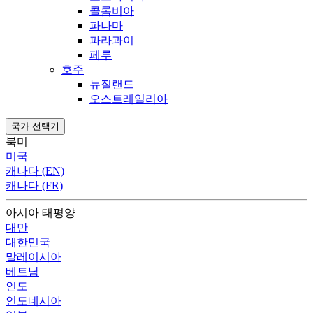
콜롬비아
파나마
파라과이
페루
호주
뉴질랜드
오스트레일리아
국가 선택기
북미
미국
캐나다 (EN)
캐나다 (FR)
아시아 태평양
대만
대한민국
말레이시아
베트남
인도
인도네시아