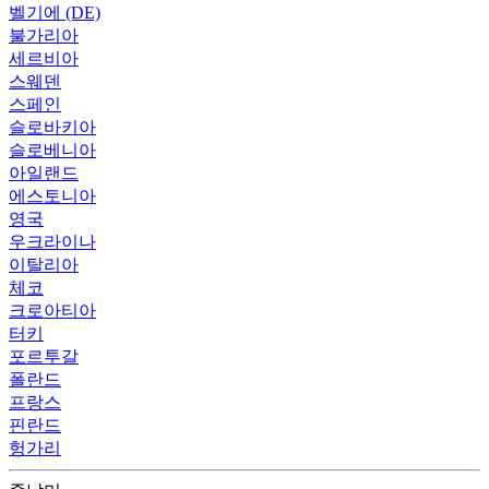
벨기에 (DE)
불가리아
세르비아
스웨덴
스페인
슬로바키아
슬로베니아
아일랜드
에스토니아
영국
우크라이나
이탈리아
체코
크로아티아
터키
포르투갈
폴란드
프랑스
핀란드
헝가리