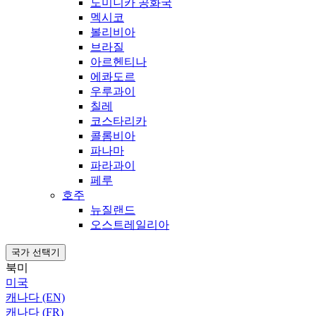
도미니카 공화국
멕시코
볼리비아
브라질
아르헨티나
에콰도르
우루과이
칠레
코스타리카
콜롬비아
파나마
파라과이
페루
호주
뉴질랜드
오스트레일리아
국가 선택기
북미
미국
캐나다 (EN)
캐나다 (FR)