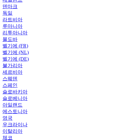
덴마크
독일
라트비아
루마니아
리투아니아
몰도바
벨기에 (FR)
벨기에 (NL)
벨기에 (DE)
불가리아
세르비아
스웨덴
스페인
슬로바키아
슬로베니아
아일랜드
에스토니아
영국
우크라이나
이탈리아
체코