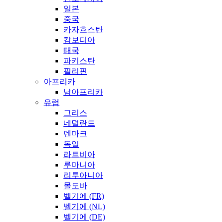
일본
중국
카자흐스탄
캄보디아
태국
파키스탄
필리핀
아프리카
남아프리카
유럽
그리스
네덜란드
덴마크
독일
라트비아
루마니아
리투아니아
몰도바
벨기에 (FR)
벨기에 (NL)
벨기에 (DE)