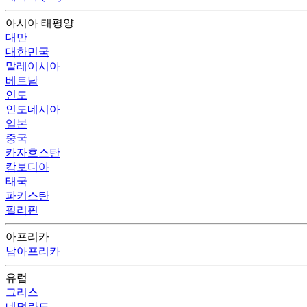
아시아 태평양
대만
대한민국
말레이시아
베트남
인도
인도네시아
일본
중국
카자흐스탄
캄보디아
태국
파키스탄
필리핀
아프리카
남아프리카
유럽
그리스
네덜란드