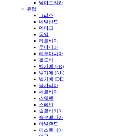
남아프리카
유럽
그리스
네덜란드
덴마크
독일
라트비아
루마니아
리투아니아
몰도바
벨기에 (FR)
벨기에 (NL)
벨기에 (DE)
불가리아
세르비아
스웨덴
스페인
슬로바키아
슬로베니아
아일랜드
에스토니아