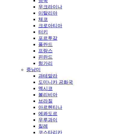
영국
우크라이나
이탈리아
체코
크로아티아
터키
포르투갈
폴란드
프랑스
핀란드
헝가리
중남미
과테말라
도미니카 공화국
멕시코
볼리비아
브라질
아르헨티나
에콰도르
우루과이
칠레
코스타리카