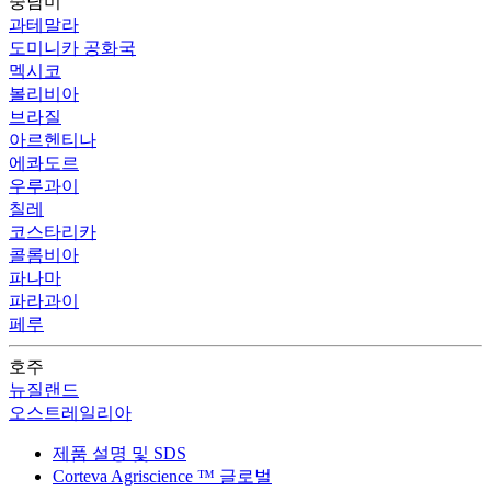
중남미
과테말라
도미니카 공화국
멕시코
볼리비아
브라질
아르헨티나
에콰도르
우루과이
칠레
코스타리카
콜롬비아
파나마
파라과이
페루
호주
뉴질랜드
오스트레일리아
제품 설명 및 SDS
Corteva Agriscience ™ 글로벌