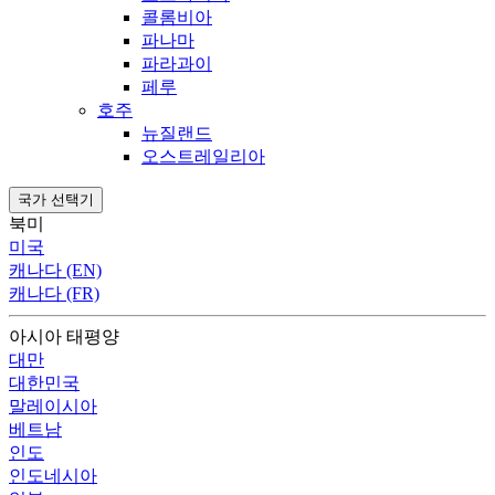
콜롬비아
파나마
파라과이
페루
호주
뉴질랜드
오스트레일리아
국가 선택기
북미
미국
캐나다 (EN)
캐나다 (FR)
아시아 태평양
대만
대한민국
말레이시아
베트남
인도
인도네시아