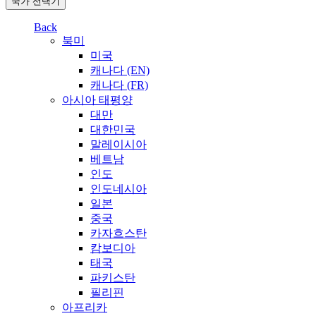
국가 선택기
Back
북미
미국
캐나다 (EN)
캐나다 (FR)
아시아 태평양
대만
대한민국
말레이시아
베트남
인도
인도네시아
일본
중국
카자흐스탄
캄보디아
태국
파키스탄
필리핀
아프리카