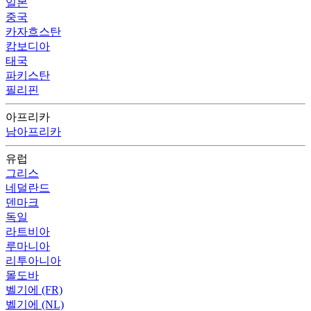
일본
중국
카자흐스탄
캄보디아
태국
파키스탄
필리핀
아프리카
남아프리카
유럽
그리스
네덜란드
덴마크
독일
라트비아
루마니아
리투아니아
몰도바
벨기에 (FR)
벨기에 (NL)