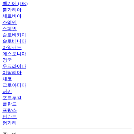
벨기에 (DE)
불가리아
세르비아
스웨덴
스페인
슬로바키아
슬로베니아
아일랜드
에스토니아
영국
우크라이나
이탈리아
체코
크로아티아
터키
포르투갈
폴란드
프랑스
핀란드
헝가리