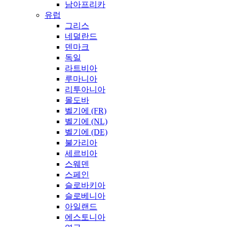
남아프리카
유럽
그리스
네덜란드
덴마크
독일
라트비아
루마니아
리투아니아
몰도바
벨기에 (FR)
벨기에 (NL)
벨기에 (DE)
불가리아
세르비아
스웨덴
스페인
슬로바키아
슬로베니아
아일랜드
에스토니아