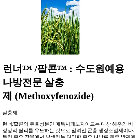
런너™ /팔콘™ : 수도원예용
나방전문 살충
제 (Methoxyfenozide)
살충제
런너/팔콘의 유효성분인 메톡시페노자이드는 대상 해충의 비
정상적 탈피를 유도하는 것으로 알려진 곤충 생장조절제이다.
특히 주요 작물에서 발생하는 다양한 주요 나방류 해충 방제에