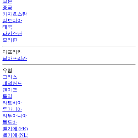
일본
중국
카자흐스탄
캄보디아
태국
파키스탄
필리핀
아프리카
남아프리카
유럽
그리스
네덜란드
덴마크
독일
라트비아
루마니아
리투아니아
몰도바
벨기에 (FR)
벨기에 (NL)