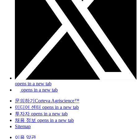
opens in a new tab
opens in a new tab
문의하기Corteva Agriscience™
미디어 센터
opens in a new tab
투자자
opens in a new tab
채용 정보
opens in a new tab
Sitemap
이용 약관