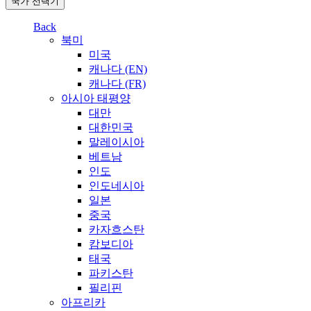
국가 선택기
Back
북미
미국
캐나다 (EN)
캐나다 (FR)
아시아 태평양
대만
대한민국
말레이시아
베트남
인도
인도네시아
일본
중국
카자흐스탄
캄보디아
태국
파키스탄
필리핀
아프리카