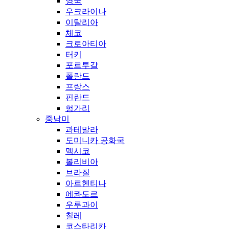
영국
우크라이나
이탈리아
체코
크로아티아
터키
포르투갈
폴란드
프랑스
핀란드
헝가리
중남미
과테말라
도미니카 공화국
멕시코
볼리비아
브라질
아르헨티나
에콰도르
우루과이
칠레
코스타리카