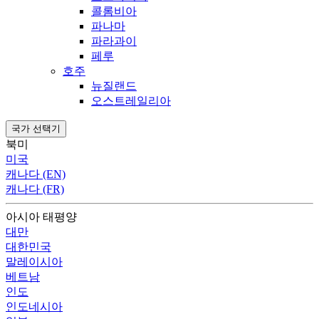
콜롬비아
파나마
파라과이
페루
호주
뉴질랜드
오스트레일리아
국가 선택기
북미
미국
캐나다 (EN)
캐나다 (FR)
아시아 태평양
대만
대한민국
말레이시아
베트남
인도
인도네시아