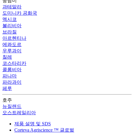
중남미
과테말라
도미니카 공화국
멕시코
볼리비아
브라질
아르헨티나
에콰도르
우루과이
칠레
코스타리카
콜롬비아
파나마
파라과이
페루
호주
뉴질랜드
오스트레일리아
제품 설명 및 SDS
Corteva Agriscience ™ 글로벌