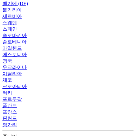
벨기에 (DE)
불가리아
세르비아
스웨덴
스페인
슬로바키아
슬로베니아
아일랜드
에스토니아
영국
우크라이나
이탈리아
체코
크로아티아
터키
포르투갈
폴란드
프랑스
핀란드
헝가리