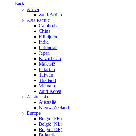
Back
Africa
Zuid-Afrika
Asia Pacific
Cambodja
China
Filipijnen
India
Indonesië
Japan
Kazachstan
Maleisië
Pakistan
Taiwan
Thailand
Vietnam
Zuid-Korea
Australasia
Australië
Nieuw-Zeeland
Europe
België (FR)
België (NL)
België (DE)
Bulgarije