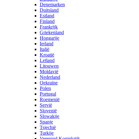
Denemarken
Duitsland
Estland
Finland
Frankrijk
Griekenland
Hongarije
Ierland
Italië
Kroatië
Letland
Litouwen
Moldavië
Nederland
Oekraïne
Polen
Portugal
Roemenië
Servië
Slovenië
Slowakije
Spanje
Tsjechië
Turkije
Verenigd Koninkrijk