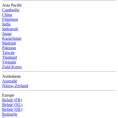
Asia Pacific
Cambodja
China
Filipijnen
India
Indonesië
Japan
Kazachstan
Maleisië
Pakistan
Taiwan
Thailand
Vietnam
Zuid-Korea
Australasia
Australië
Nieuw-Zeeland
Europe
België (FR)
België (NL)
België (DE)
Bulgarije