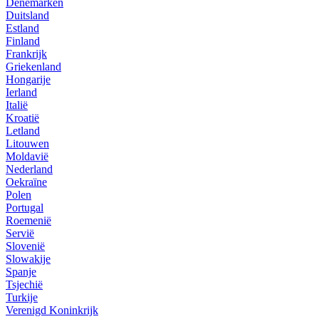
Denemarken
Duitsland
Estland
Finland
Frankrijk
Griekenland
Hongarije
Ierland
Italië
Kroatië
Letland
Litouwen
Moldavië
Nederland
Oekraïne
Polen
Portugal
Roemenië
Servië
Slovenië
Slowakije
Spanje
Tsjechië
Turkije
Verenigd Koninkrijk