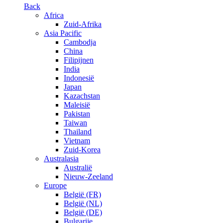
Back
Africa
Zuid-Afrika
Asia Pacific
Cambodja
China
Filipijnen
India
Indonesië
Japan
Kazachstan
Maleisië
Pakistan
Taiwan
Thailand
Vietnam
Zuid-Korea
Australasia
Australië
Nieuw-Zeeland
Europe
België (FR)
België (NL)
België (DE)
Bulgarije