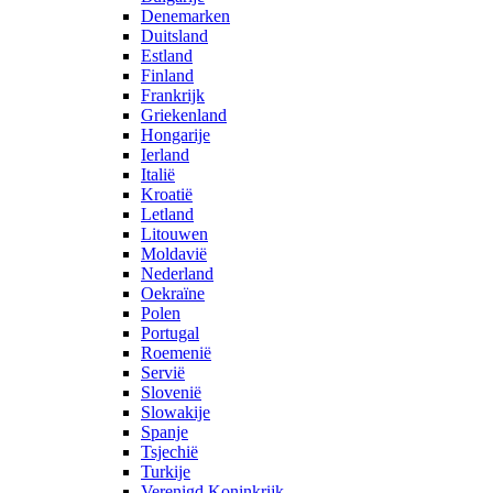
Denemarken
Duitsland
Estland
Finland
Frankrijk
Griekenland
Hongarije
Ierland
Italië
Kroatië
Letland
Litouwen
Moldavië
Nederland
Oekraïne
Polen
Portugal
Roemenië
Servië
Slovenië
Slowakije
Spanje
Tsjechië
Turkije
Verenigd Koninkrijk