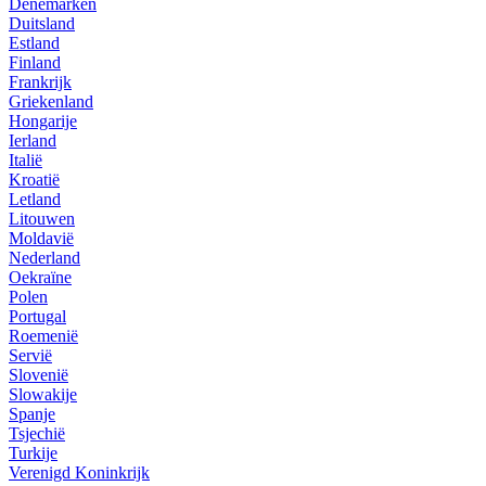
Denemarken
Duitsland
Estland
Finland
Frankrijk
Griekenland
Hongarije
Ierland
Italië
Kroatië
Letland
Litouwen
Moldavië
Nederland
Oekraïne
Polen
Portugal
Roemenië
Servië
Slovenië
Slowakije
Spanje
Tsjechië
Turkije
Verenigd Koninkrijk