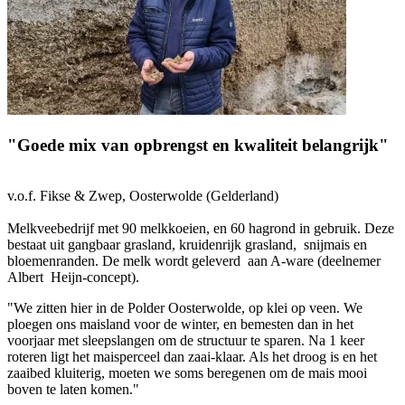
"Goede mix van opbrengst en kwaliteit belangrijk"
v.o.f. Fikse & Zwep, Oosterwolde (Gelderland)
Melkveebedrijf met 90 melkkoeien, en 60 hagrond in gebruik. Deze
bestaat uit gangbaar grasland, kruidenrijk grasland, snijmais en
bloemenranden. De melk wordt geleverd aan A-ware (deelnemer
Albert Heijn-concept).
"We zitten hier in de Polder Oosterwolde, op klei op veen. We
ploegen ons maisland voor de winter, en bemesten dan in het
voorjaar met sleepslangen om de structuur te sparen. Na 1 keer
roteren ligt het maisperceel dan zaai-klaar. Als het droog is en het
zaaibed kluiterig, moeten we soms beregenen om de mais mooi
boven te laten komen."