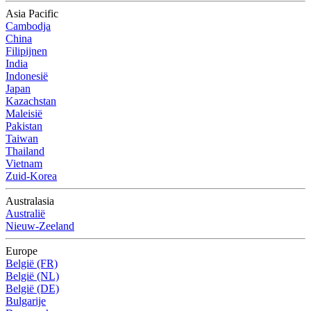
Asia Pacific
Cambodja
China
Filipijnen
India
Indonesië
Japan
Kazachstan
Maleisië
Pakistan
Taiwan
Thailand
Vietnam
Zuid-Korea
Australasia
Australië
Nieuw-Zeeland
Europe
België (FR)
België (NL)
België (DE)
Bulgarije