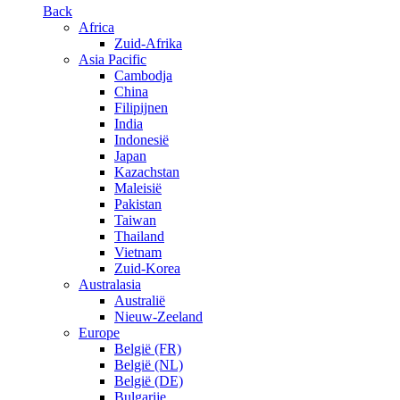
Back
Africa
Zuid-Afrika
Asia Pacific
Cambodja
China
Filipijnen
India
Indonesië
Japan
Kazachstan
Maleisië
Pakistan
Taiwan
Thailand
Vietnam
Zuid-Korea
Australasia
Australië
Nieuw-Zeeland
Europe
België (FR)
België (NL)
België (DE)
Bulgarije