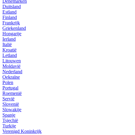
Denemarken
Duitsland
Estland
Finland
Frankrijk
Griekenland
Hongarije
Ierland
Italië
Kroatië
Letland
Litouwen
Moldavië
Nederland
Oekraïne
Polen
Portugal
Roemenië
Servië
Slovenië
Slowakije
Spanje
Tsjechië
Turkije
Verenigd Koninkrijk