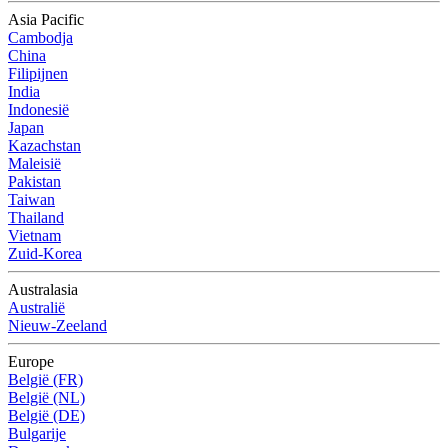
Asia Pacific
Cambodja
China
Filipijnen
India
Indonesië
Japan
Kazachstan
Maleisië
Pakistan
Taiwan
Thailand
Vietnam
Zuid-Korea
Australasia
Australië
Nieuw-Zeeland
Europe
België (FR)
België (NL)
België (DE)
Bulgarije