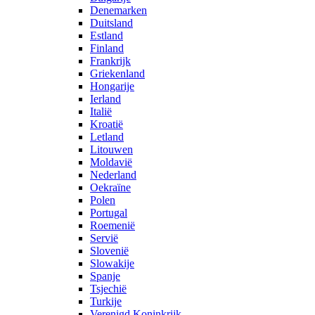
Denemarken
Duitsland
Estland
Finland
Frankrijk
Griekenland
Hongarije
Ierland
Italië
Kroatië
Letland
Litouwen
Moldavië
Nederland
Oekraïne
Polen
Portugal
Roemenië
Servië
Slovenië
Slowakije
Spanje
Tsjechië
Turkije
Verenigd Koninkrijk