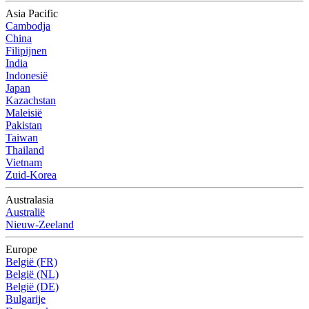
Asia Pacific
Cambodja
China
Filipijnen
India
Indonesië
Japan
Kazachstan
Maleisië
Pakistan
Taiwan
Thailand
Vietnam
Zuid-Korea
Australasia
Australië
Nieuw-Zeeland
Europe
België (FR)
België (NL)
België (DE)
Bulgarije