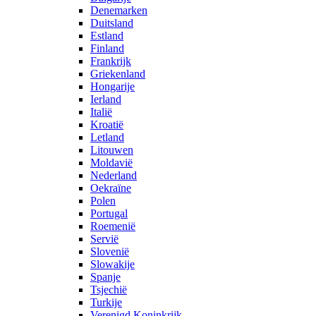
Denemarken
Duitsland
Estland
Finland
Frankrijk
Griekenland
Hongarije
Ierland
Italië
Kroatië
Letland
Litouwen
Moldavië
Nederland
Oekraïne
Polen
Portugal
Roemenië
Servië
Slovenië
Slowakije
Spanje
Tsjechië
Turkije
Verenigd Koninkrijk