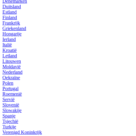
Denemarken
Duitsland
Estland
Finland
Frankrijk
Griekenland
Hongarije
Ierland
Italië
Kroatië
Letland
Litouwen
Moldavië
Nederland
Oekraïne
Polen
Portugal
Roemenië
Servië
Slovenië
Slowakije
Spanje
Tsjechië
Turkije
Verenigd Koninkrijk