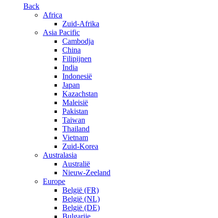
Back
Africa
Zuid-Afrika
Asia Pacific
Cambodja
China
Filipijnen
India
Indonesië
Japan
Kazachstan
Maleisië
Pakistan
Taiwan
Thailand
Vietnam
Zuid-Korea
Australasia
Australië
Nieuw-Zeeland
Europe
België (FR)
België (NL)
België (DE)
Bulgarije