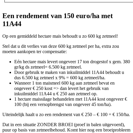
Een rendement van 150 euro/ha met
11A44
Op een gemiddeld hectare mais behoudt u zo 600 kg zetmeel!
Stel dat u dit verlies van deze 600 kg zetmeel per ha, extra zou
moeten aankopen ter compensatie:
Eén hectare mais levert ongeveer 17 ton drogestof x gem. 380
gr/kg ds zetmeel= 6.500 kg zetmeel.
Door gebruik te maken van inkuilmiddel 11A44 behoudt u
dus 6.500 kg zetmeel x 9% = 600 kg zetmeel/ha.
Wanneer 1 ton maismeel 600 kg aan zetmeel bevat en
ongeveer € 250 kost => dan levert het gebruik van
inkuilmiddel 11A44 u € 250 aan zetmeel op.
1 hectare maissilage behandelen met 11A44 kost ongeveer €
100 (bij een versopbrengst van ongeveer 45 ton/ha).
Uiteindelijk haalt u zo een rendement van € 250 – € 100 = € 150/ha.
Dat in een situatie ZONDER BROEI (proef in balen uitgevoerd),
puur op basis van zetmeelbehoud. Komt hier nog een broeiprobleem