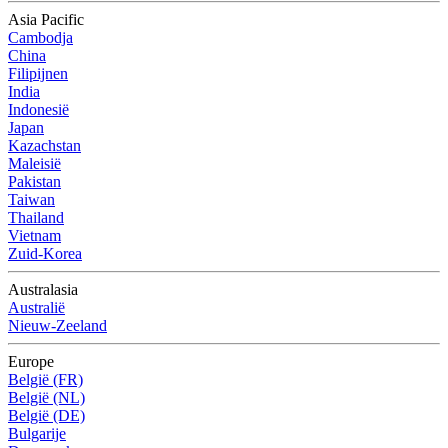
Asia Pacific
Cambodja
China
Filipijnen
India
Indonesië
Japan
Kazachstan
Maleisië
Pakistan
Taiwan
Thailand
Vietnam
Zuid-Korea
Australasia
Australië
Nieuw-Zeeland
Europe
België (FR)
België (NL)
België (DE)
Bulgarije