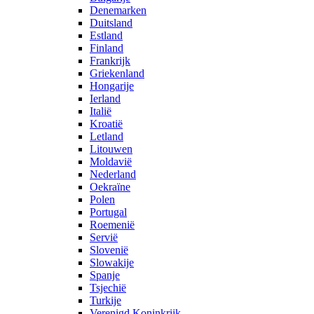
Denemarken
Duitsland
Estland
Finland
Frankrijk
Griekenland
Hongarije
Ierland
Italië
Kroatië
Letland
Litouwen
Moldavië
Nederland
Oekraïne
Polen
Portugal
Roemenië
Servië
Slovenië
Slowakije
Spanje
Tsjechië
Turkije
Verenigd Koninkrijk