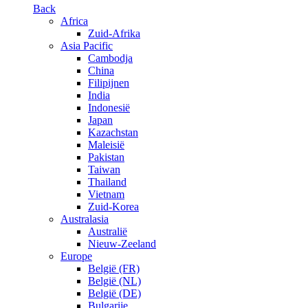
Back
Africa
Zuid-Afrika
Asia Pacific
Cambodja
China
Filipijnen
India
Indonesië
Japan
Kazachstan
Maleisië
Pakistan
Taiwan
Thailand
Vietnam
Zuid-Korea
Australasia
Australië
Nieuw-Zeeland
Europe
België (FR)
België (NL)
België (DE)
Bulgarije