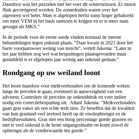
Daardoor was het puzzelen met het voer dit winterseizoen. Er moest
flink gecorrigeerd worden. De zomerkuilen waren over het
algemeen wel beter. Mais is afgelopen herfst soms hoger gehakseld
om meer VEM in het basis rantsoen te krijgen en er is meer mais
geoogst als MKS.”
In de periode voor de eerste snede vinden normaal de meeste
behandelingen tegen onkruid plaats. “Daar kwam in 2021 door het
barre voorjaarsweer weinig van terecht”, vertelt Jukema: “Later in
het jaar hebben nog wel wat bespuitingen plaatsgevonden maar
gemiddeld is er afgelopen jaar weinig aan onkruid gedaan.”
Rondgang op uw weiland loont
Het loont daardoor voor melkveehouders om de komende weken
langs de percelen te gaan, eventueel in aanwezigheid van een
adviseur. Controleer de percelen op onkruiddruk en voer indien
nodig een correctiebespuiting uit. Allard Jukema: “Melkveehouders
gaan gras vaker als een echte teelt zien. Ze beseffen dat de kwaliteit
van hun grasland veel invloed heeft op de eiwitopbrengst en de
bedrijfsresultaten. Gras met een hoog percentage goede grassen en
niet te veel onkruid is de beste uitgangssituatie en komt zowel de
opbrengst als de voederwaarde ten goede.”