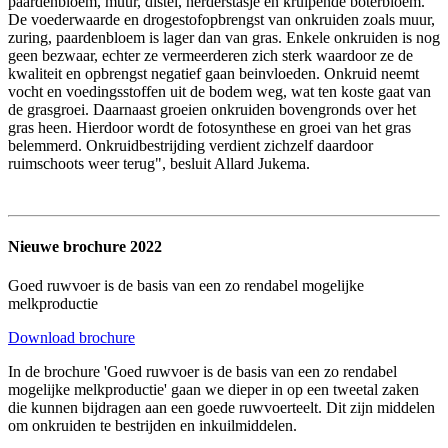
paardenbloem, muur, distel, herderstasje en kruipende boterbloem.
De voederwaarde en drogestofopbrengst van onkruiden zoals muur,
zuring, paardenbloem is lager dan van gras. Enkele onkruiden is nog
geen bezwaar, echter ze vermeerderen zich sterk waardoor ze de
kwaliteit en opbrengst negatief gaan beinvloeden. Onkruid neemt
vocht en voedingsstoffen uit de bodem weg, wat ten koste gaat van
de grasgroei. Daarnaast groeien onkruiden bovengronds over het
gras heen. Hierdoor wordt de fotosynthese en groei van het gras
belemmerd. Onkruidbestrijding verdient zichzelf daardoor
ruimschoots weer terug", besluit Allard Jukema.
Nieuwe brochure 2022
Goed ruwvoer is de basis van een zo rendabel mogelijke
melkproductie
Download brochure
In de brochure 'Goed ruwvoer is de basis van een zo rendabel
mogelijke melkproductie' gaan we dieper in op een tweetal zaken
die kunnen bijdragen aan een goede ruwvoerteelt. Dit zijn middelen
om onkruiden te bestrijden en inkuilmiddelen.