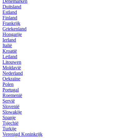
Denemarken
Duitsland
Estland
Finland
Frankrijk
Griekenland
Hongarije
Ierland
Italië
Kroatië
Letland
Litouwen
Moldavië
Nederland
Oekraïne
Polen
Portugal
Roemenië
Servië
Slovenië
Slowakije
Spanje
Tsjechië
Turkije
Verenigd Koninkrijk