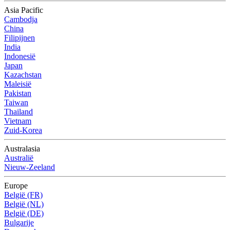
Asia Pacific
Cambodja
China
Filipijnen
India
Indonesië
Japan
Kazachstan
Maleisië
Pakistan
Taiwan
Thailand
Vietnam
Zuid-Korea
Australasia
Australië
Nieuw-Zeeland
Europe
België (FR)
België (NL)
België (DE)
Bulgarije