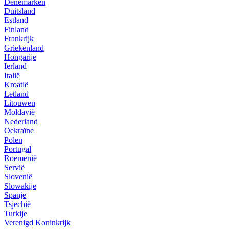
Denemarken
Duitsland
Estland
Finland
Frankrijk
Griekenland
Hongarije
Ierland
Italië
Kroatië
Letland
Litouwen
Moldavië
Nederland
Oekraïne
Polen
Portugal
Roemenië
Servië
Slovenië
Slowakije
Spanje
Tsjechië
Turkije
Verenigd Koninkrijk