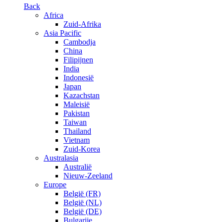
Back
Africa
Zuid-Afrika
Asia Pacific
Cambodja
China
Filipijnen
India
Indonesië
Japan
Kazachstan
Maleisië
Pakistan
Taiwan
Thailand
Vietnam
Zuid-Korea
Australasia
Australië
Nieuw-Zeeland
Europe
België (FR)
België (NL)
België (DE)
Bulgarije