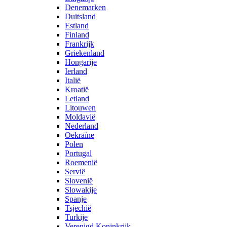
Denemarken
Duitsland
Estland
Finland
Frankrijk
Griekenland
Hongarije
Ierland
Italië
Kroatië
Letland
Litouwen
Moldavië
Nederland
Oekraïne
Polen
Portugal
Roemenië
Servië
Slovenië
Slowakije
Spanje
Tsjechië
Turkije
Verenigd Koninkrijk