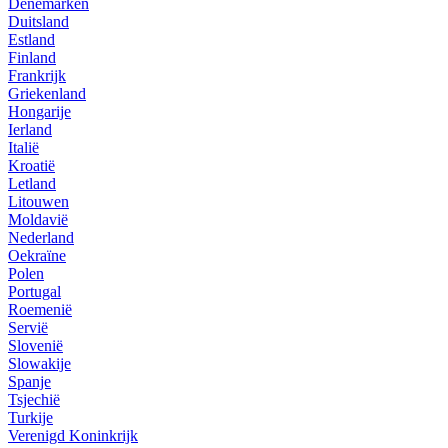
Denemarken
Duitsland
Estland
Finland
Frankrijk
Griekenland
Hongarije
Ierland
Italië
Kroatië
Letland
Litouwen
Moldavië
Nederland
Oekraïne
Polen
Portugal
Roemenië
Servië
Slovenië
Slowakije
Spanje
Tsjechië
Turkije
Verenigd Koninkrijk