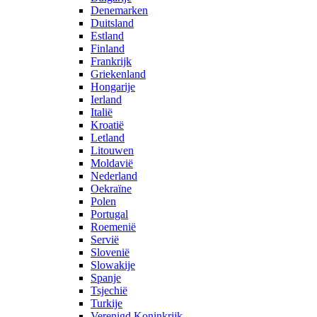
Denemarken
Duitsland
Estland
Finland
Frankrijk
Griekenland
Hongarije
Ierland
Italië
Kroatië
Letland
Litouwen
Moldavië
Nederland
Oekraïne
Polen
Portugal
Roemenië
Servië
Slovenië
Slowakije
Spanje
Tsjechië
Turkije
Verenigd Koninkrijk