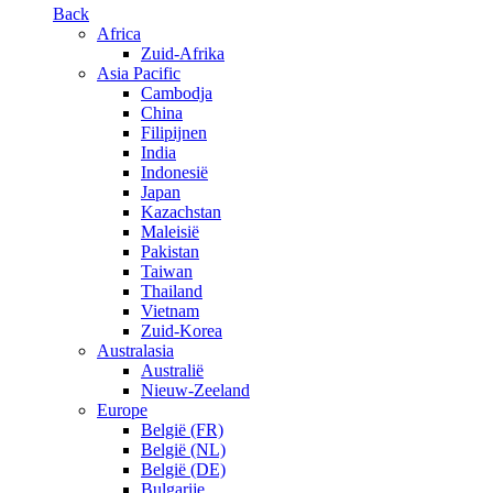
Back
Africa
Zuid-Afrika
Asia Pacific
Cambodja
China
Filipijnen
India
Indonesië
Japan
Kazachstan
Maleisië
Pakistan
Taiwan
Thailand
Vietnam
Zuid-Korea
Australasia
Australië
Nieuw-Zeeland
Europe
België (FR)
België (NL)
België (DE)
Bulgarije