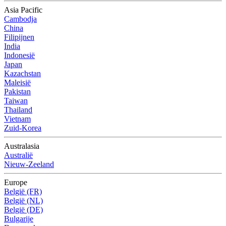
Asia Pacific
Cambodja
China
Filipijnen
India
Indonesië
Japan
Kazachstan
Maleisië
Pakistan
Taiwan
Thailand
Vietnam
Zuid-Korea
Australasia
Australië
Nieuw-Zeeland
Europe
België (FR)
België (NL)
België (DE)
Bulgarije