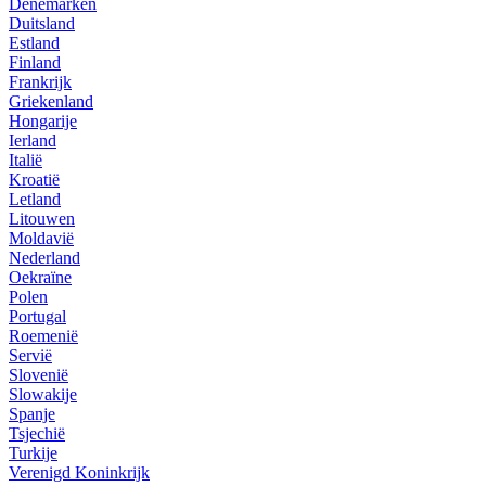
Denemarken
Duitsland
Estland
Finland
Frankrijk
Griekenland
Hongarije
Ierland
Italië
Kroatië
Letland
Litouwen
Moldavië
Nederland
Oekraïne
Polen
Portugal
Roemenië
Servië
Slovenië
Slowakije
Spanje
Tsjechië
Turkije
Verenigd Koninkrijk