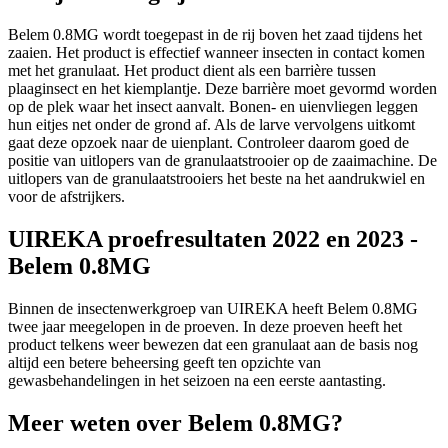
Belem 0.8MG wordt toegepast in de rij boven het zaad tijdens het
zaaien. Het product is effectief wanneer insecten in contact komen
met het granulaat. Het product dient als een barrière tussen
plaaginsect en het kiemplantje. Deze barrière moet gevormd worden
op de plek waar het insect aanvalt. Bonen- en uienvliegen leggen
hun eitjes net onder de grond af. Als de larve vervolgens uitkomt
gaat deze opzoek naar de uienplant. Controleer daarom goed de
positie van uitlopers van de granulaatstrooier op de zaaimachine. De
uitlopers van de granulaatstrooiers het beste na het aandrukwiel en
voor de afstrijkers.
UIREKA proefresultaten 2022 en 2023 -
Belem 0.8MG
Binnen de insectenwerkgroep van UIREKA heeft Belem 0.8MG
twee jaar meegelopen in de proeven. In deze proeven heeft het
product telkens weer bewezen dat een granulaat aan de basis nog
altijd een betere beheersing geeft ten opzichte van
gewasbehandelingen in het seizoen na een eerste aantasting.
Meer weten over Belem 0.8MG?