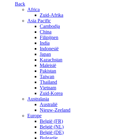
Back
Africa
Zuid-Afrika
Asia Pacific
Cambodja
China
Filipijnen
India
Indonesië
Japan
Kazachstan
Maleisië
Pakistan
Taiwan
Thailand
Vietnam
Zuid-Korea
Australasia
Australië
Nieuw-Zeeland
Europe
België (FR)
België (NL)
België (DE)
Bulgarije