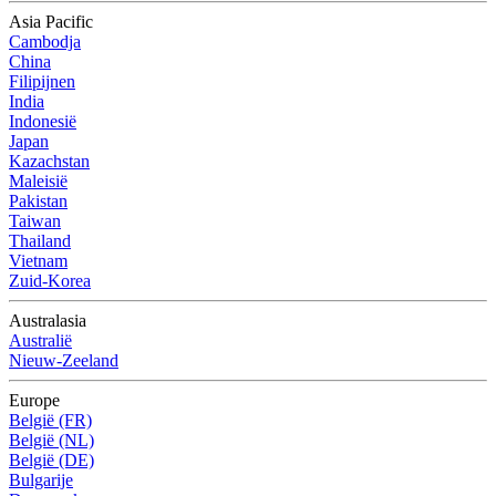
Asia Pacific
Cambodja
China
Filipijnen
India
Indonesië
Japan
Kazachstan
Maleisië
Pakistan
Taiwan
Thailand
Vietnam
Zuid-Korea
Australasia
Australië
Nieuw-Zeeland
Europe
België (FR)
België (NL)
België (DE)
Bulgarije