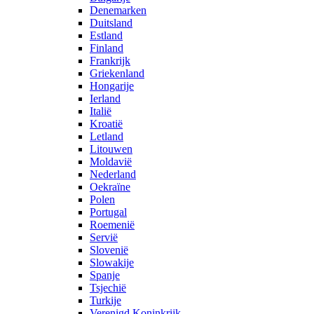
Denemarken
Duitsland
Estland
Finland
Frankrijk
Griekenland
Hongarije
Ierland
Italië
Kroatië
Letland
Litouwen
Moldavië
Nederland
Oekraïne
Polen
Portugal
Roemenië
Servië
Slovenië
Slowakije
Spanje
Tsjechië
Turkije
Verenigd Koninkrijk