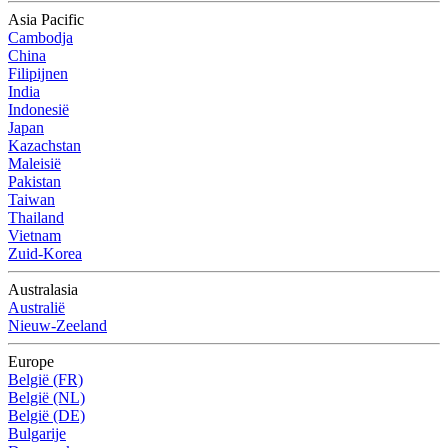
Asia Pacific
Cambodja
China
Filipijnen
India
Indonesië
Japan
Kazachstan
Maleisië
Pakistan
Taiwan
Thailand
Vietnam
Zuid-Korea
Australasia
Australië
Nieuw-Zeeland
Europe
België (FR)
België (NL)
België (DE)
Bulgarije