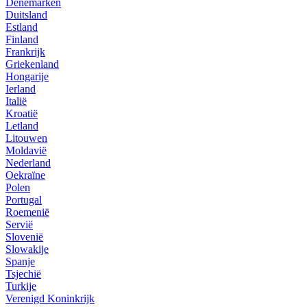
Denemarken
Duitsland
Estland
Finland
Frankrijk
Griekenland
Hongarije
Ierland
Italië
Kroatië
Letland
Litouwen
Moldavië
Nederland
Oekraïne
Polen
Portugal
Roemenië
Servië
Slovenië
Slowakije
Spanje
Tsjechië
Turkije
Verenigd Koninkrijk