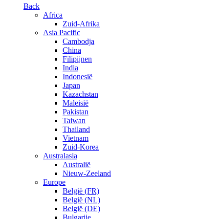
Back
Africa
Zuid-Afrika
Asia Pacific
Cambodja
China
Filipijnen
India
Indonesië
Japan
Kazachstan
Maleisië
Pakistan
Taiwan
Thailand
Vietnam
Zuid-Korea
Australasia
Australië
Nieuw-Zeeland
Europe
België (FR)
België (NL)
België (DE)
Bulgarije