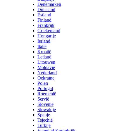
Denemarken
Duitsland
Estland
Finland
Frankrijk
Griekenland
Hongarije
Ierland
Italië
Kroatië
Letland
Litouwen
Moldavië
Nederland
Oekraïne
Polen
Portugal
Roemenië
Servië
Slovenië
Slowakije
Spanje
Tsjechië
Turkije
Verenigd Koninkrijk