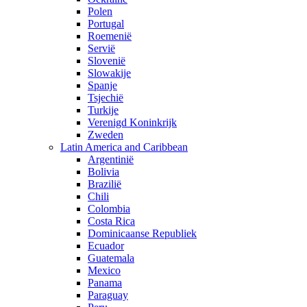
Polen
Portugal
Roemenië
Servië
Slovenië
Slowakije
Spanje
Tsjechië
Turkije
Verenigd Koninkrijk
Zweden
Latin America and Caribbean
Argentinië
Bolivia
Brazilië
Chili
Colombia
Costa Rica
Dominicaanse Republiek
Ecuador
Guatemala
Mexico
Panama
Paraguay