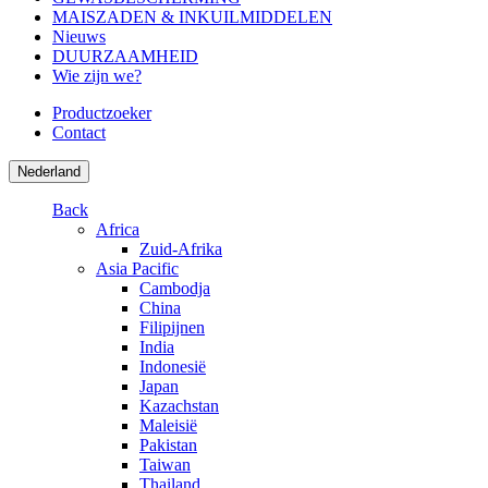
MAISZADEN & INKUILMIDDELEN
Nieuws
DUURZAAMHEID
Wie zijn we?
Productzoeker
Contact
Nederland
Back
Africa
Zuid-Afrika
Asia Pacific
Cambodja
China
Filipijnen
India
Indonesië
Japan
Kazachstan
Maleisië
Pakistan
Taiwan
Thailand