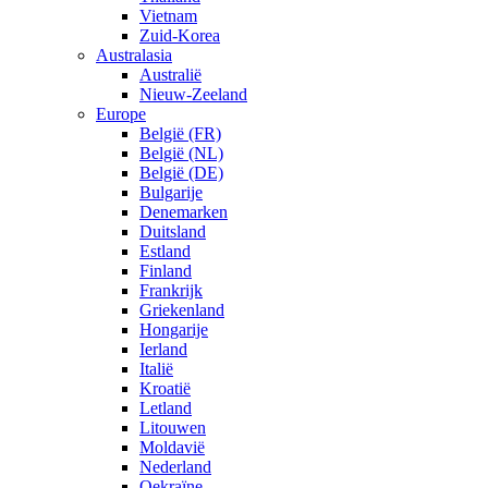
Vietnam
Zuid-Korea
Australasia
Australië
Nieuw-Zeeland
Europe
België (FR)
België (NL)
België (DE)
Bulgarije
Denemarken
Duitsland
Estland
Finland
Frankrijk
Griekenland
Hongarije
Ierland
Italië
Kroatië
Letland
Litouwen
Moldavië
Nederland
Oekraïne