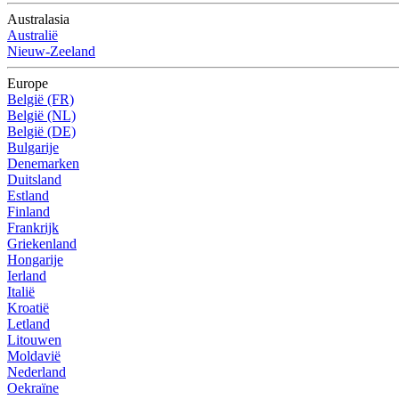
Australasia
Australië
Nieuw-Zeeland
Europe
België (FR)
België (NL)
België (DE)
Bulgarije
Denemarken
Duitsland
Estland
Finland
Frankrijk
Griekenland
Hongarije
Ierland
Italië
Kroatië
Letland
Litouwen
Moldavië
Nederland
Oekraïne