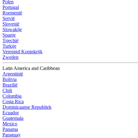
Polen
Portugal
Roemenië
Servië
Slovenië
Slowakije
Spanje
Tsjechië
Turkije
Verenigd Koninkrijk
Zweden
Latin America and Caribbean
Argentinië
Bolivia
Brazilië
Chili
Colombia
Costa Rica
Dominicaanse Republiek
Ecuador
Guatemala
Mexico
Panama
Paraguay