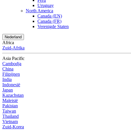
Peru
Uruguay
North America
Canada (EN)
Canada (FR)
Verenigde Staten
Nederland
Africa
Zuid-Afrika
Asia Pacific
Cambodja
China
Filipijnen
India
Indonesië
Japan
Kazachstan
Maleisië
Pakistan
Taiwan
Thailand
Vietnam
Zuid-Korea