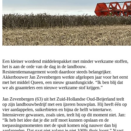
Een kleiner wordend middelenpakket met minder werkzame stoffen,
het is aan de orde van de dag in de landbouw.
Resistentiemanagement wordt daardoor steeds belangrijker.
Akkerbouwer Jan Zevenbergen werkte afgelopen jaar voor het eerst
met het middel Queen, een nieuw graanfungicide. “Ik ben blij dat
we als graantelers een nieuwe werkzame stof krijgen.”
Jan Zevenbergen (63) uit het Zuid-Hollandse Oud-Beijerland teelt
op zijn landbouwbedrijf met een ijzeren bouwplan. Hij heeft één op
vier aardappelen, suikerbieten en bijna de helft wintertarwe.
Intensievere gewassen, zoals uien, teelt hij op dit moment niet. Jan:
“Ik heb het idee dat je die zelf moet kunnen opslaan en de
toepassingsmomenten met de spuit komen nóg nauwer dan bij
aardappelen. Dat gaat niet zolang je niet 100% thuis loopt.” Naast