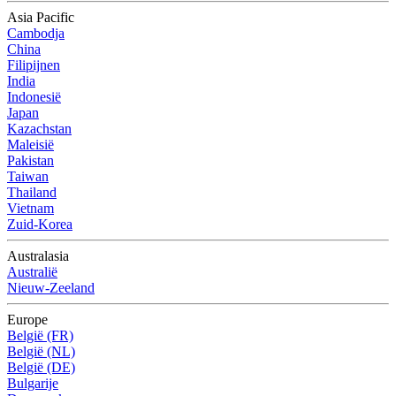
Asia Pacific
Cambodja
China
Filipijnen
India
Indonesië
Japan
Kazachstan
Maleisië
Pakistan
Taiwan
Thailand
Vietnam
Zuid-Korea
Australasia
Australië
Nieuw-Zeeland
Europe
België (FR)
België (NL)
België (DE)
Bulgarije