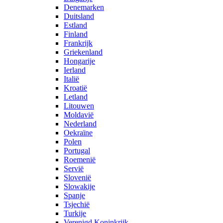
Denemarken
Duitsland
Estland
Finland
Frankrijk
Griekenland
Hongarije
Ierland
Italië
Kroatië
Letland
Litouwen
Moldavië
Nederland
Oekraïne
Polen
Portugal
Roemenië
Servië
Slovenië
Slowakije
Spanje
Tsjechië
Turkije
Verenigd Koninkrijk