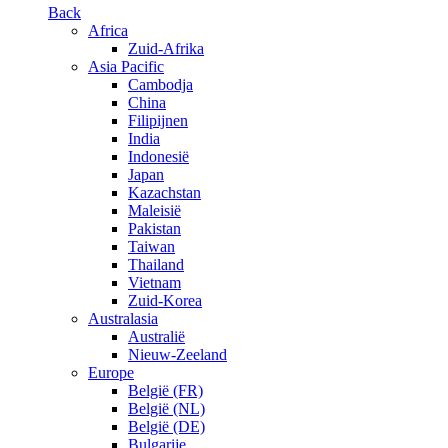
Back
Africa
Zuid-Afrika
Asia Pacific
Cambodja
China
Filipijnen
India
Indonesië
Japan
Kazachstan
Maleisië
Pakistan
Taiwan
Thailand
Vietnam
Zuid-Korea
Australasia
Australië
Nieuw-Zeeland
Europe
België (FR)
België (NL)
België (DE)
Bulgarije