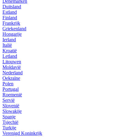
Denemarken
Duitsland
Estland
Finland
Frankrijk
Griekenland
Hongarije
Ierland
Italië
Kroatië
Letland
Litouwen
Moldavië
Nederland
Oekraïne
Polen
Portugal
Roemenië
Servië
Slovenië
Slowakije
Spanje
Tsjechië
Turkije
Verenigd Koninkrijk