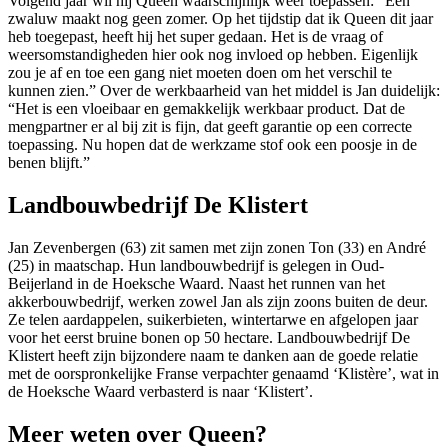
Volgend jaar wil hij Queen waarschijnlijk weer toepassen: “Een
zwaluw maakt nog geen zomer. Op het tijdstip dat ik Queen dit jaar
heb toegepast, heeft hij het super gedaan. Het is de vraag of
weersomstandigheden hier ook nog invloed op hebben. Eigenlijk
zou je af en toe een gang niet moeten doen om het verschil te
kunnen zien.” Over de werkbaarheid van het middel is Jan duidelijk:
“Het is een vloeibaar en gemakkelijk werkbaar product. Dat de
mengpartner er al bij zit is fijn, dat geeft garantie op een correcte
toepassing. Nu hopen dat de werkzame stof ook een poosje in de
benen blijft.”
Landbouwbedrijf De Klistert
Jan Zevenbergen (63) zit samen met zijn zonen Ton (33) en André
(25) in maatschap. Hun landbouwbedrijf is gelegen in Oud-
Beijerland in de Hoeksche Waard. Naast het runnen van het
akkerbouwbedrijf, werken zowel Jan als zijn zoons buiten de deur.
Ze telen aardappelen, suikerbieten, wintertarwe en afgelopen jaar
voor het eerst bruine bonen op 50 hectare. Landbouwbedrijf De
Klistert heeft zijn bijzondere naam te danken aan de goede relatie
met de oorspronkelijke Franse verpachter genaamd ‘Klistère’, wat in
de Hoeksche Waard verbasterd is naar ‘Klistert’.
Meer weten over Queen?