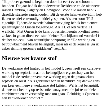
“Ik probeer gezond te beginnen door het eerst even schoon te
branden. Dit jaar had ik de ouderwetse Residence en de nieuwere
rassen Cambria, Calgary en Chevignon. Voor alle rassen heb ik
dezelfde strategie aangehouden. Bij de eerste halmversteviging heb
ik een relatief eenvoudig middel gespoten. Als een soort T0,5
eigenlijk. Tijdens de tweede halmversteviging heb ik het nieuwe
graanfungicide Queen toegevoegd. Als T1, of iets verlate T1
wellicht.” Met Queen is de kans op resistentieontwikkeling tegen
ziektes in graan direct een stuk kleiner. Een bijkomend voordeel is
dat het molecuul van natuurlijke oorsprong is: “De werking en
betrouwbaarheid blijven belangrijk, maar als er de keuze is, ga ik
zeker richting groenere middelen”, zegt Jan.
Nieuwe werkzame stof
De werkzame stof Inatreq in het middel Queen heeft een curatieve
werking op septoria, maar de belangrijkste eigenschap van het
middel is de sterke preventieve werking tegen de graanziektes
septoria en roest. “Als gebruiker ben ik hartstikke blij dat we eens
een keer een nieuwe werkzame stof krijgen. Wel is het belangrijk
dat we met het oog op resistentiemanagement de juiste middelen
combineren en er verstandig mee om gaan. Gelukkig is Queen nu
een kant-en-klaar product.’’