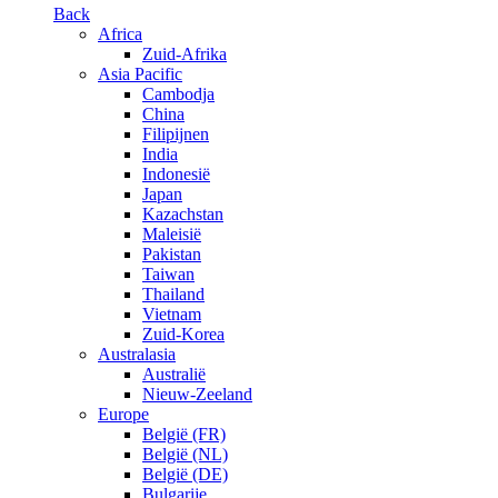
Back
Africa
Zuid-Afrika
Asia Pacific
Cambodja
China
Filipijnen
India
Indonesië
Japan
Kazachstan
Maleisië
Pakistan
Taiwan
Thailand
Vietnam
Zuid-Korea
Australasia
Australië
Nieuw-Zeeland
Europe
België (FR)
België (NL)
België (DE)
Bulgarije