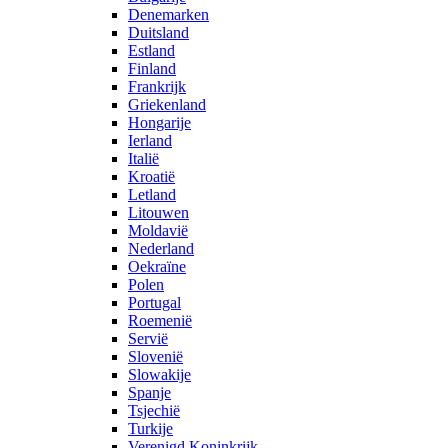
Denemarken
Duitsland
Estland
Finland
Frankrijk
Griekenland
Hongarije
Ierland
Italië
Kroatië
Letland
Litouwen
Moldavië
Nederland
Oekraïne
Polen
Portugal
Roemenië
Servië
Slovenië
Slowakije
Spanje
Tsjechië
Turkije
Verenigd Koninkrijk