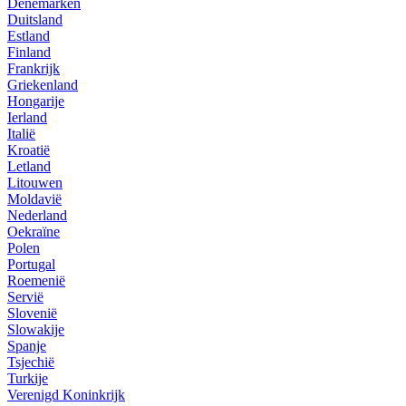
Denemarken
Duitsland
Estland
Finland
Frankrijk
Griekenland
Hongarije
Ierland
Italië
Kroatië
Letland
Litouwen
Moldavië
Nederland
Oekraïne
Polen
Portugal
Roemenië
Servië
Slovenië
Slowakije
Spanje
Tsjechië
Turkije
Verenigd Koninkrijk