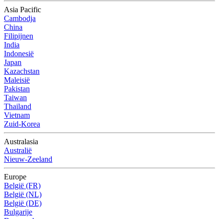
Asia Pacific
Cambodja
China
Filipijnen
India
Indonesië
Japan
Kazachstan
Maleisië
Pakistan
Taiwan
Thailand
Vietnam
Zuid-Korea
Australasia
Australië
Nieuw-Zeeland
Europe
België (FR)
België (NL)
België (DE)
Bulgarije