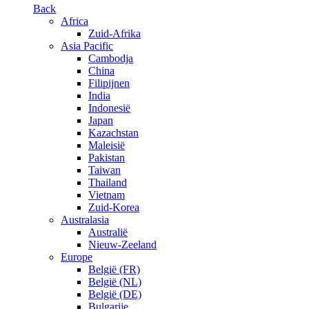
Back
Africa
Zuid-Afrika
Asia Pacific
Cambodja
China
Filipijnen
India
Indonesië
Japan
Kazachstan
Maleisië
Pakistan
Taiwan
Thailand
Vietnam
Zuid-Korea
Australasia
Australië
Nieuw-Zeeland
Europe
België (FR)
België (NL)
België (DE)
Bulgarije