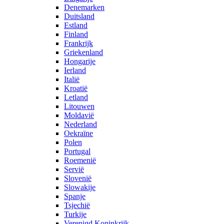
Denemarken
Duitsland
Estland
Finland
Frankrijk
Griekenland
Hongarije
Ierland
Italië
Kroatië
Letland
Litouwen
Moldavië
Nederland
Oekraïne
Polen
Portugal
Roemenië
Servië
Slovenië
Slowakije
Spanje
Tsjechië
Turkije
Verenigd Koninkrijk