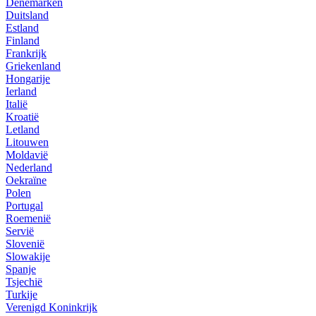
Denemarken
Duitsland
Estland
Finland
Frankrijk
Griekenland
Hongarije
Ierland
Italië
Kroatië
Letland
Litouwen
Moldavië
Nederland
Oekraïne
Polen
Portugal
Roemenië
Servië
Slovenië
Slowakije
Spanje
Tsjechië
Turkije
Verenigd Koninkrijk