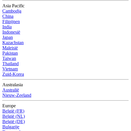
Asia Pacific
Cambodja
China
Filipijnen
India
Indonesië
Japan
Kazachstan
Maleisië
Pakistan
Taiwan
Thailand
Vietnam
Zuid-Korea
Australasia
Australië
Nieuw-Zeeland
Europe
België (FR)
België (NL)
België (DE)
Bulgarije