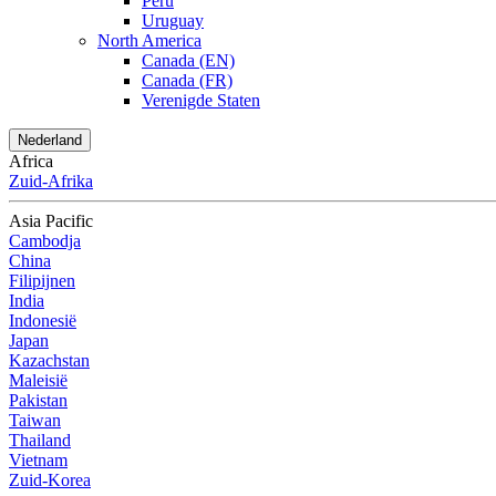
Peru
Uruguay
North America
Canada (EN)
Canada (FR)
Verenigde Staten
Nederland
Africa
Zuid-Afrika
Asia Pacific
Cambodja
China
Filipijnen
India
Indonesië
Japan
Kazachstan
Maleisië
Pakistan
Taiwan
Thailand
Vietnam
Zuid-Korea