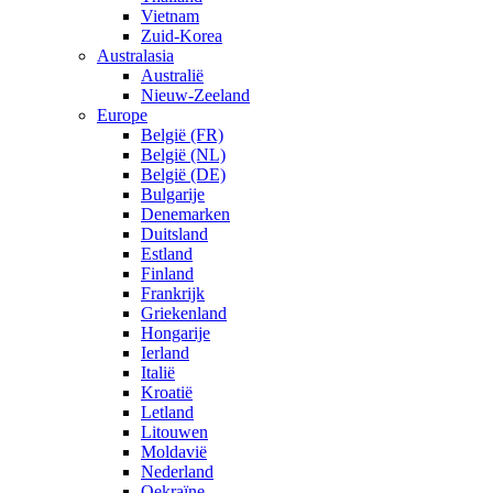
Vietnam
Zuid-Korea
Australasia
Australië
Nieuw-Zeeland
Europe
België (FR)
België (NL)
België (DE)
Bulgarije
Denemarken
Duitsland
Estland
Finland
Frankrijk
Griekenland
Hongarije
Ierland
Italië
Kroatië
Letland
Litouwen
Moldavië
Nederland
Oekraïne