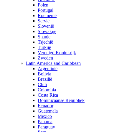
Polen
Portugal
Roemenië
Servië
Slovenië
Slowakije
Spanje
Tsjechië
Turkije
Verenigd Koninkrijk
Zweden
Latin America and Caribbean
Argentinië
Bolivia
Brazilië
Chili
Colombia
Costa Rica
Dominicaanse Republiek
Ecuador
Guatemala
Mexico
Panama
Paraguay