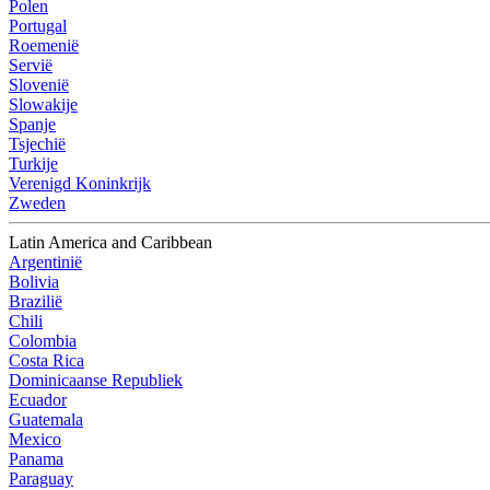
Polen
Portugal
Roemenië
Servië
Slovenië
Slowakije
Spanje
Tsjechië
Turkije
Verenigd Koninkrijk
Zweden
Latin America and Caribbean
Argentinië
Bolivia
Brazilië
Chili
Colombia
Costa Rica
Dominicaanse Republiek
Ecuador
Guatemala
Mexico
Panama
Paraguay