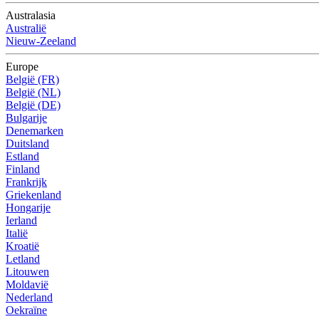
Australasia
Australië
Nieuw-Zeeland
Europe
België (FR)
België (NL)
België (DE)
Bulgarije
Denemarken
Duitsland
Estland
Finland
Frankrijk
Griekenland
Hongarije
Ierland
Italië
Kroatië
Letland
Litouwen
Moldavië
Nederland
Oekraïne