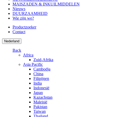
MAISZADEN & INKUILMIDDELEN
Nieuws
DUURZAAMHEID
Wie zijn we?
Productzoeker
Contact
Nederland
Back
Africa
Zuid-Afrika
Asia Pacific
Cambodja
China
Filipijnen
India
Indonesië
Japan
Kazachstan
Maleisië
Pakistan
Taiwan
Thailand