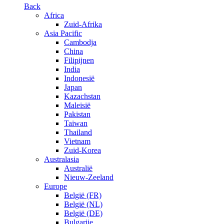
Back
Africa
Zuid-Afrika
Asia Pacific
Cambodja
China
Filipijnen
India
Indonesië
Japan
Kazachstan
Maleisië
Pakistan
Taiwan
Thailand
Vietnam
Zuid-Korea
Australasia
Australië
Nieuw-Zeeland
Europe
België (FR)
België (NL)
België (DE)
Bulgarije