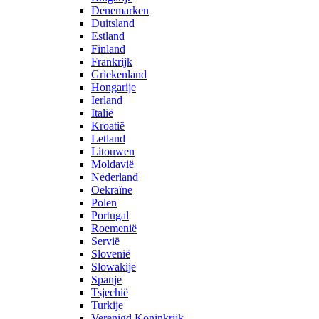
Denemarken
Duitsland
Estland
Finland
Frankrijk
Griekenland
Hongarije
Ierland
Italië
Kroatië
Letland
Litouwen
Moldavië
Nederland
Oekraïne
Polen
Portugal
Roemenië
Servië
Slovenië
Slowakije
Spanje
Tsjechië
Turkije
Verenigd Koninkrijk