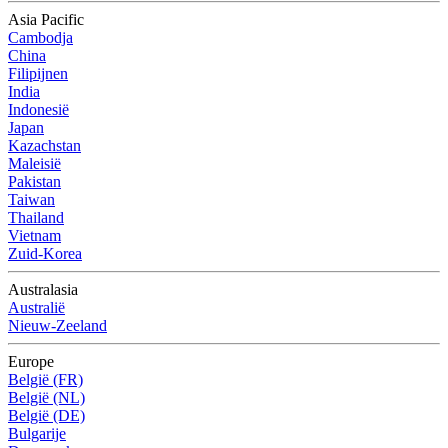
Asia Pacific
Cambodja
China
Filipijnen
India
Indonesië
Japan
Kazachstan
Maleisië
Pakistan
Taiwan
Thailand
Vietnam
Zuid-Korea
Australasia
Australië
Nieuw-Zeeland
Europe
België (FR)
België (NL)
België (DE)
Bulgarije