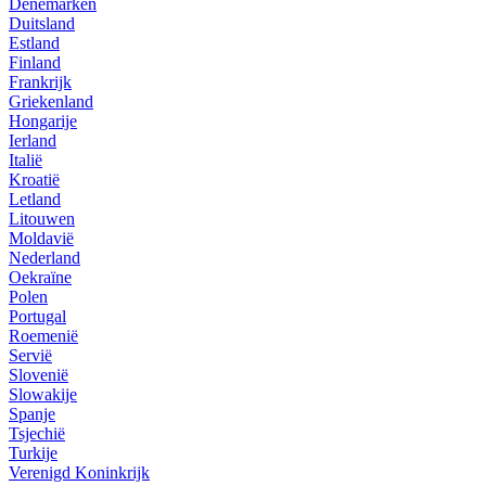
Denemarken
Duitsland
Estland
Finland
Frankrijk
Griekenland
Hongarije
Ierland
Italië
Kroatië
Letland
Litouwen
Moldavië
Nederland
Oekraïne
Polen
Portugal
Roemenië
Servië
Slovenië
Slowakije
Spanje
Tsjechië
Turkije
Verenigd Koninkrijk