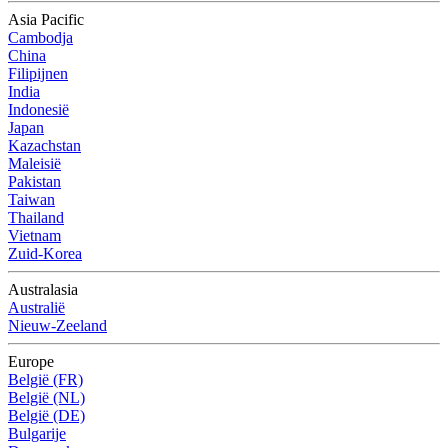
Asia Pacific
Cambodja
China
Filipijnen
India
Indonesië
Japan
Kazachstan
Maleisië
Pakistan
Taiwan
Thailand
Vietnam
Zuid-Korea
Australasia
Australië
Nieuw-Zeeland
Europe
België (FR)
België (NL)
België (DE)
Bulgarije