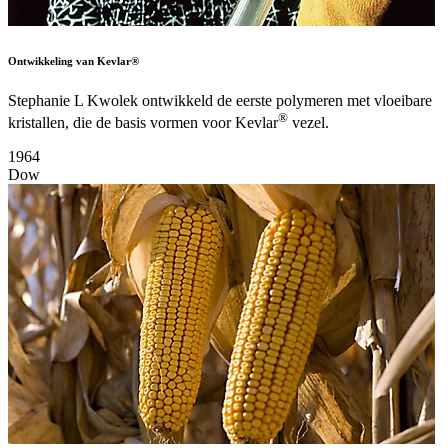
Ontwikkeling van Kevlar®
Stephanie L Kwolek ontwikkeld de eerste polymeren met vloeibare
®
kristallen, die de basis vormen voor Kevlar
vezel.
1964
Dow