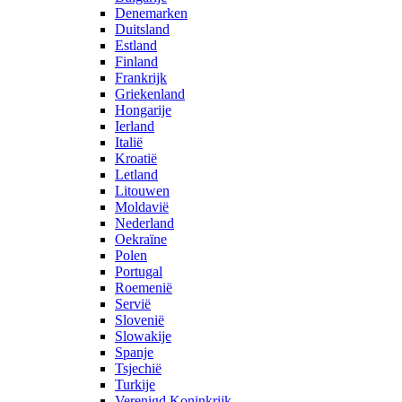
Denemarken
Duitsland
Estland
Finland
Frankrijk
Griekenland
Hongarije
Ierland
Italië
Kroatië
Letland
Litouwen
Moldavië
Nederland
Oekraïne
Polen
Portugal
Roemenië
Servië
Slovenië
Slowakije
Spanje
Tsjechië
Turkije
Verenigd Koninkrijk