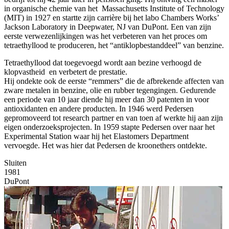
in organische chemie van het Massachusetts Institute of Technology
(MIT) in 1927 en startte zijn carrière bij het labo Chambers Works’
Jackson Laboratory in Deepwater, NJ van DuPont. Een van zijn
eerste verwezenlijkingen was het verbeteren van het proces om
tetraethyllood te produceren, het “antiklopbestanddeel” van benzine.
Tetraethyllood dat toegevoegd wordt aan bezine verhoogd de
klopvastheid en verbetert de prestatie.
Hij ondekte ook de eerste “remmers” die de afbrekende affecten van
zware metalen in benzine, olie en rubber tegengingen. Gedurende
een periode van 10 jaar diende hij meer dan 30 patenten in voor
antioxidanten en andere producten. In 1946 werd Pedersen
gepromoveerd tot research partner en van toen af werkte hij aan zijn
eigen onderzoeksprojecten. In 1959 stapte Pedersen over naar het
Experimental Station waar hij het Elastomers Department
vervoegde. Het was hier dat Pedersen de kroonethers ontdekte.
Sluiten
1981
DuPont