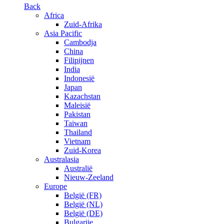
Back
Africa
Zuid-Afrika
Asia Pacific
Cambodja
China
Filipijnen
India
Indonesië
Japan
Kazachstan
Maleisië
Pakistan
Taiwan
Thailand
Vietnam
Zuid-Korea
Australasia
Australië
Nieuw-Zeeland
Europe
België (FR)
België (NL)
België (DE)
Bulgarije