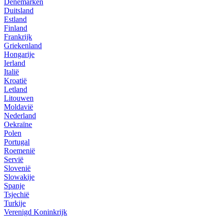
Denemarken
Duitsland
Estland
Finland
Frankrijk
Griekenland
Hongarije
Ierland
Italië
Kroatië
Letland
Litouwen
Moldavië
Nederland
Oekraïne
Polen
Portugal
Roemenië
Servië
Slovenië
Slowakije
Spanje
Tsjechië
Turkije
Verenigd Koninkrijk