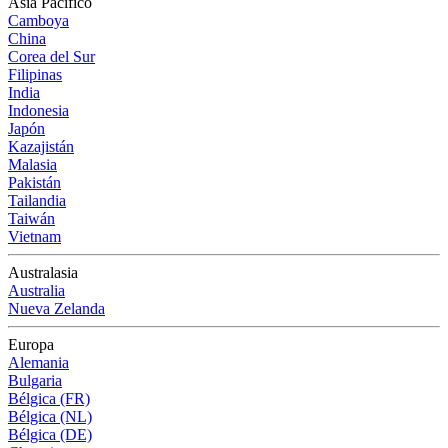
Asia Pacífico
Camboya
China
Corea del Sur
Filipinas
India
Indonesia
Japón
Kazajistán
Malasia
Pakistán
Tailandia
Taiwán
Vietnam
Australasia
Australia
Nueva Zelanda
Europa
Alemania
Bulgaria
Bélgica (FR)
Bélgica (NL)
Bélgica (DE)