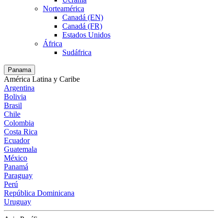
Norteamérica
Canadá (EN)
Canadá (FR)
Estados Unidos
África
Sudáfrica
Panama
América Latina y Caribe
Argentina
Bolivia
Brasil
Chile
Colombia
Costa Rica
Ecuador
Guatemala
México
Panamá
Paraguay
Perú
República Dominicana
Uruguay