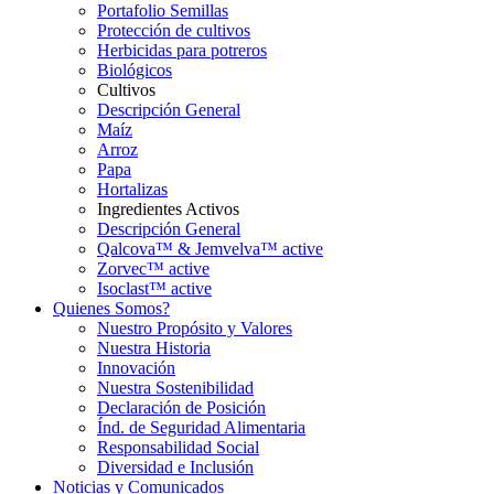
Portafolio Semillas
Protección de cultivos
Herbicidas para potreros
Biológicos
Cultivos
Descripción General
Maíz
Arroz
Papa
Hortalizas
Ingredientes Activos
Descripción General
Qalcova™ & Jemvelva™ active
Zorvec™ active
Isoclast™ active
Quienes Somos?
Nuestro Propósito y Valores
Nuestra Historia
Innovación
Nuestra Sostenibilidad
Declaración de Posición
Índ. de Seguridad Alimentaria
Responsabilidad Social
Diversidad e Inclusión
Noticias y Comunicados