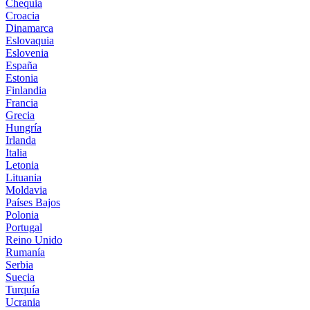
Chequia
Croacia
Dinamarca
Eslovaquia
Eslovenia
España
Estonia
Finlandia
Francia
Grecia
Hungría
Irlanda
Italia
Letonia
Lituania
Moldavia
Países Bajos
Polonia
Portugal
Reino Unido
Rumanía
Serbia
Suecia
Turquía
Ucrania