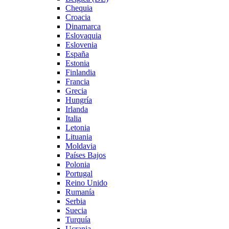
Chequia
Croacia
Dinamarca
Eslovaquia
Eslovenia
España
Estonia
Finlandia
Francia
Grecia
Hungría
Irlanda
Italia
Letonia
Lituania
Moldavia
Países Bajos
Polonia
Portugal
Reino Unido
Rumanía
Serbia
Suecia
Turquía
Ucrania