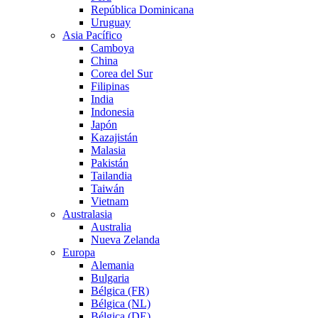
República Dominicana
Uruguay
Asia Pacífico
Camboya
China
Corea del Sur
Filipinas
India
Indonesia
Japón
Kazajistán
Malasia
Pakistán
Tailandia
Taiwán
Vietnam
Australasia
Australia
Nueva Zelanda
Europa
Alemania
Bulgaria
Bélgica (FR)
Bélgica (NL)
Bélgica (DE)