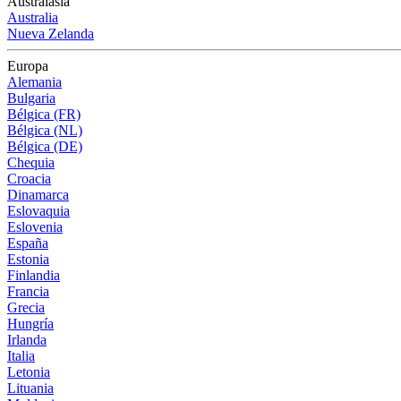
Australasia
Australia
Nueva Zelanda
Europa
Alemania
Bulgaria
Bélgica (FR)
Bélgica (NL)
Bélgica (DE)
Chequia
Croacia
Dinamarca
Eslovaquia
Eslovenia
España
Estonia
Finlandia
Francia
Grecia
Hungría
Irlanda
Italia
Letonia
Lituania