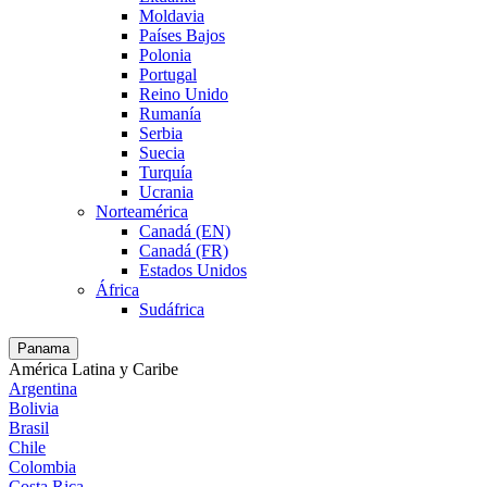
Moldavia
Países Bajos
Polonia
Portugal
Reino Unido
Rumanía
Serbia
Suecia
Turquía
Ucrania
Norteamérica
Canadá (EN)
Canadá (FR)
Estados Unidos
África
Sudáfrica
Panama
América Latina y Caribe
Argentina
Bolivia
Brasil
Chile
Colombia
Costa Rica