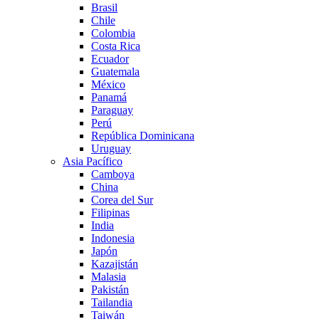
Brasil
Chile
Colombia
Costa Rica
Ecuador
Guatemala
México
Panamá
Paraguay
Perú
República Dominicana
Uruguay
Asia Pacífico
Camboya
China
Corea del Sur
Filipinas
India
Indonesia
Japón
Kazajistán
Malasia
Pakistán
Tailandia
Taiwán