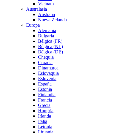
Vietnam
Australasia
Australia
Nueva Zelanda
Europa
Alemania
Bulgaria
Bélgica (FR)
Bélgica (NL)
Bélgica (DE)
Chequia
Croacia
Dinamarca
Eslovaquia
Eslovenia
España
Estonia
Finlandia
Francia
Grecia
Hungría
Irlanda
Italia
Letonia
Lituania