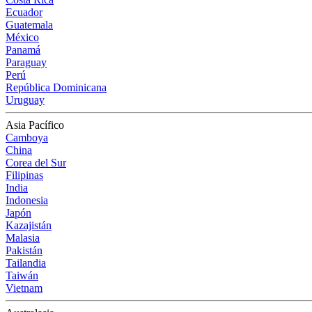
Ecuador
Guatemala
México
Panamá
Paraguay
Perú
República Dominicana
Uruguay
Asia Pacífico
Camboya
China
Corea del Sur
Filipinas
India
Indonesia
Japón
Kazajistán
Malasia
Pakistán
Tailandia
Taiwán
Vietnam